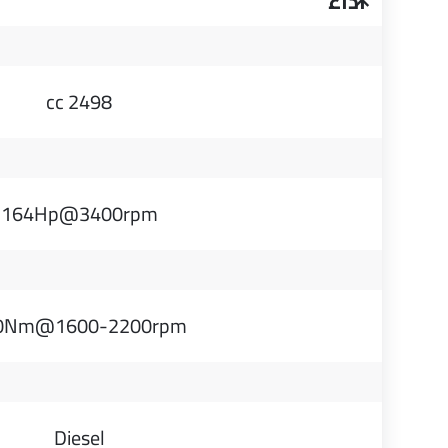
أداء
2498 cc
164Hp@3400rpm
0Nm@1600-2200rpm
Diesel