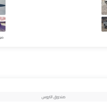
صور م
صندوق التروس