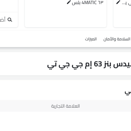
جي إل ناقل أوتوماتيكي دفع ثنائي يورو 4
٦٣ 4MATIC بلس
أضف
السلامة والأمان
الميزات
العلامة التجارية