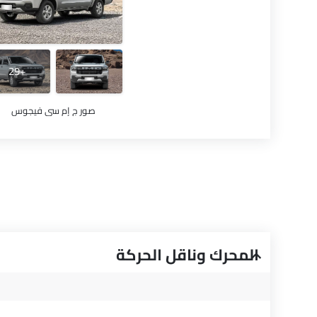
+29
صور ج إم سي فيجوس
المحرك وناقل الحركة