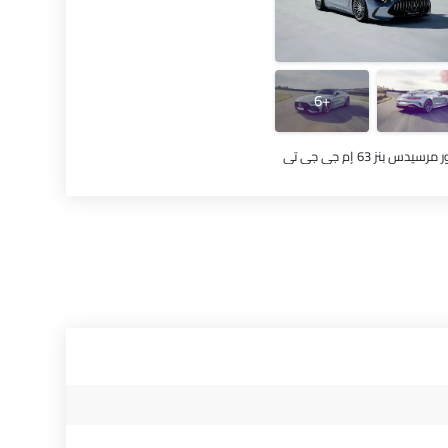
+6
رسيدس بنز 63 إم جي جي تي