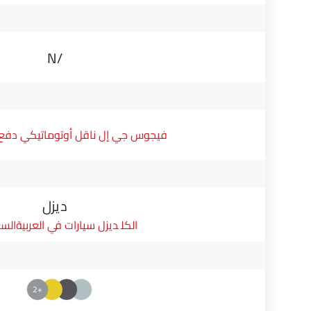
N/A
فيجوس جي إل ناقل أوتوماتيكي دفع ثن
ديزل
ديزل سيارات في العربيةالس
+2