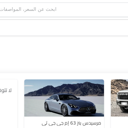
ابحث عن السعر، ا
لا تتو
مرسيدس بنز 63 إم جي جي تي