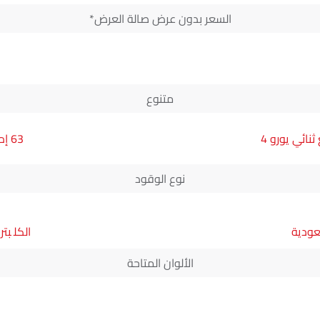
السعر بدون عرض صالة العرض*
متنوع
ائي يورو 4
63 إم جي جي تي ٦٣ 4MATIC بلس
نوع الوقود
عودية
بتر
الألوان المتاحة