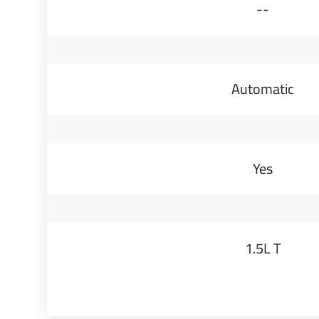
--
Automatic
Yes
1.5L T