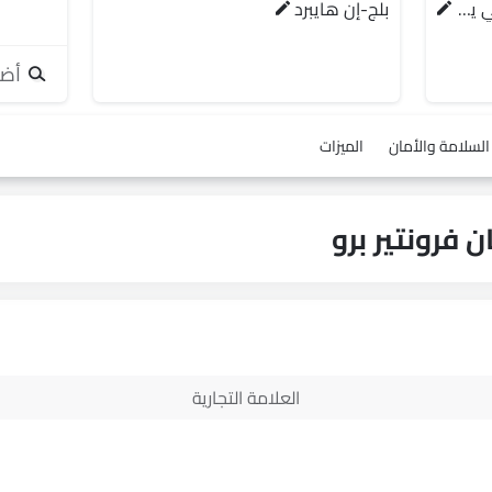
جي إل ناقل أوتوماتيكي دفع ثنائي يورو 4
بلج-إن هايبرد
أضف
السلامة والأمان
الميزات
العلامة التجارية