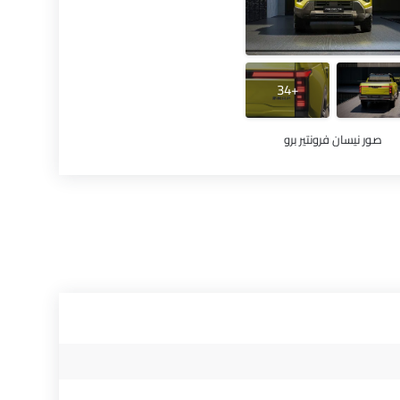
+34
صور نيسان فرونتير برو