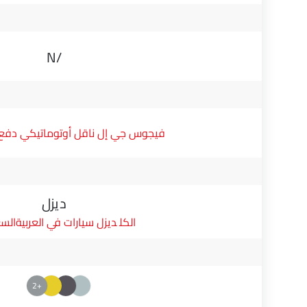
N/A
فيجوس جي إل ناقل أوتوماتيكي دفع ثن
ديزل
ديزل سيارات في العربيةالس
+2