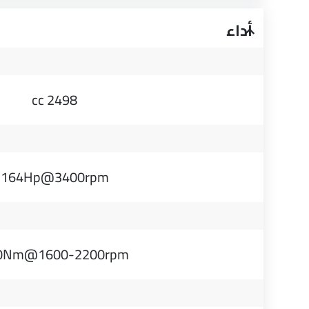
أداء
2498 cc
164Hp@3400rpm
0Nm@1600-2200rpm