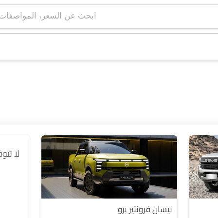
ابحث عن السعر، ا
لا تتو
نيسان فرونتير برو