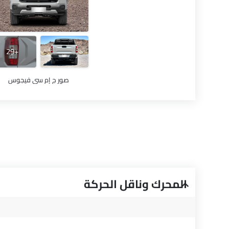
+29
صور ج إم سي فيجوس
المحرك وناقل الحركة