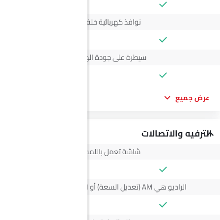
نوافذ كهربائية خلفية
سيطرة على جودة الهواء
عرض جميع
الترفيه والاتصالات
شاشة تعمل باللمس
الراديو هي AM (تعديل السعة) أو FM (تضمين التردد)،