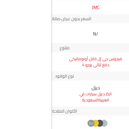
JMC
رينو
السعر بدون عرض صالة العرض*
SAR 65,000
N/A
سعر ميجان
متنوع
فيجوس جي إل ناقل أوتوماتيكي
ميجان إل إي
دفع ثنائي يورو 4
نوع الوقود
ديزل
بترول
ديزل سيارات في
بترول سيارات في
العربيةالسعودية
العربيةالسعودية
الألوان المتاحة
+2
+2