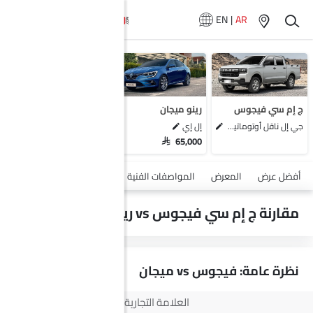
EN
|
AR
سيارات المماثلة
سوزوكي بالينو
سوزوكي سويفت
ميتسوبيشي سبيس ستار
ج إم سي فيجوس
رينو ميجان
مرسيدس بنز إيه إم جي إيه-كلاس
جي إل ناقل أوتوماتيكي دفع ثنائي يورو 4
إل إي
SAR 65,000
أضف مركبة
أفضل عرض
المعرض
المواصفات الفنية
السلامة والأمان
الميزات
مقارنة ج إم سي فيجوس vs رينو ميجان
نظرة عامة: فيجوس vs ميجان
العلامة التجارية