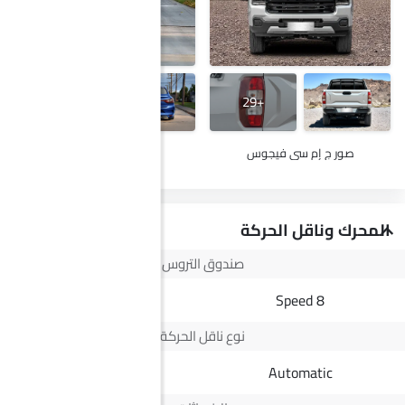
+25
+29
صور ج إم سي فيجوس
صور رينو ميجان
المحرك وناقل الحركة
صندوق التروس
--
8 Speed
نوع ناقل الحركة
Automatic
Automatic