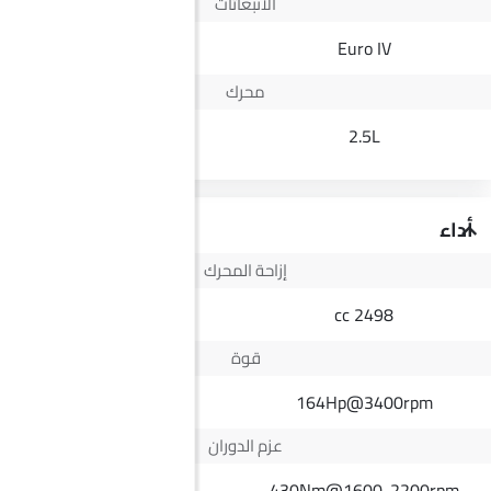
الانبعاثات
Yes
Euro IV
محرك
1.6L
2.5L
أداء
إزاحة المحرك
1598 cc
2498 cc
قوة
--
164Hp@3400rpm
عزم الدوران
--
430Nm@1600-2200rpm