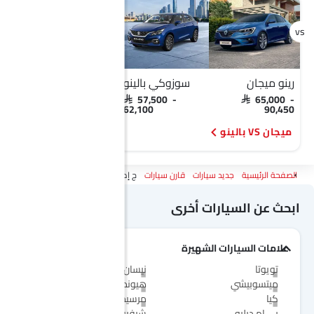
رينو ميجان
سوزوكي بالينو
رينو ميجان
سو
SAR 65,000 -
SAR 57,500 -
SAR 65,000 -
90,450
62,100
90,450
ميجان VS بالينو
ميجان VS سويفت
الصفحة الرئيسية
جديد سيارات
قارن سيارات
ج إم سي فيجوس Vs رينو ميجان
ابحث عن السيارات أخرى
علامات السيارات الشهيرة
تويوتا
نيسان
ميتسوبيشي
هيونداي
كيا
مرسيدس-بنز
بي إم دبليو
شيفروليه