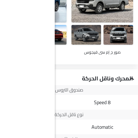
+24
+29
صور ج إم سي فيجوس
صور سوزوكي ديزاير
المحرك وناقل الحركة
صندوق التروس
--
8 Speed
نوع ناقل الحركة
Automatic
Automatic