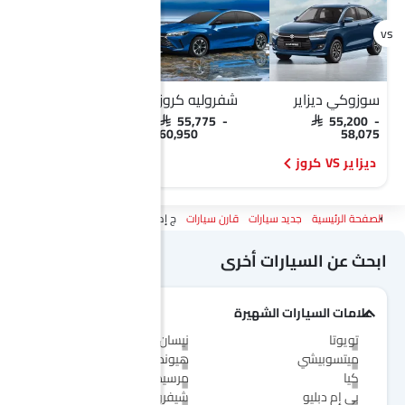
سوزوكي ديزاير
شفروليه كروز
سوزوكي ديزاير
SAR 55,200 -
SAR 55,775 -
SAR 55,200 -
58,075
60,950
58,075
ديزاير VS كروز
ديزاير VS إم جي 5
الصفحة الرئيسية
جديد سيارات
قارن سيارات
ج إم سي فيجوس Vs سوزوكي ديزاير
ابحث عن السيارات أخرى
علامات السيارات الشهيرة
تويوتا
نيسان
ميتسوبيشي
هيونداي
كيا
مرسيدس-بنز
بي إم دبليو
شيفروليه