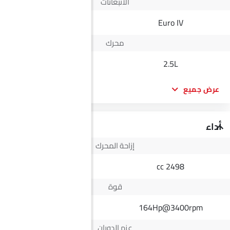
الانبعاثات
Yes
Euro IV
محرك
1.2L
2.5L
عرض جميع
أداء
إزاحة المحرك
1197 cc
2498 cc
قوة
80Hp@5700rpm
164Hp@3400rpm
عزم الدوران