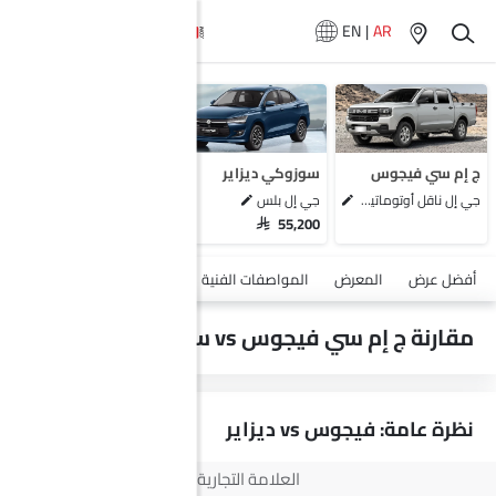
EN
|
AR
سيارات المماثلة
شفروليه كروز
إم جي 5
بايك يو 5 بلس
ج إم سي فيجوس
سوزوكي ديزاير
جيلي إمجراند
جي إل ناقل أوتوماتيكي دفع ثنائي يورو 4
جي إل بلس
SAR 55,200
أضف مركبة
أفضل عرض
المعرض
المواصفات الفنية
السلامة والأمان
الميزات
مقارنة ج إم سي فيجوس vs سوزوكي ديزاير
نظرة عامة: فيجوس vs ديزاير
العلامة التجارية