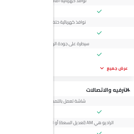
نوافذ كهربائية أمامية
نوافذ كهربائية خلفية
سيطرة على جودة الهواء
عرض جميع
الترفيه والاتصالات
شاشة تعمل باللمس
الراديو هي AM (تعديل السعة) أو FM (تضمين التردد)،