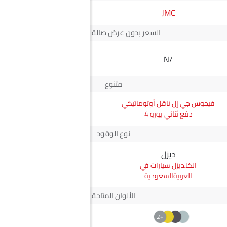
JMC
سوزوكي
السعر بدون عرض صالة العرض*
SAR 55,200
N/A
سعر ديزاير
متنوع
فيجوس جي إل ناقل أوتوماتيكي
ديزاير جي إل بلس
دفع ثنائي يورو 4
نوع الوقود
ديزل
بترول
ديزل سيارات في
بترول سيارات في
العربيةالسعودية
العربيةالسعودية
الألوان المتاحة
+3
+2