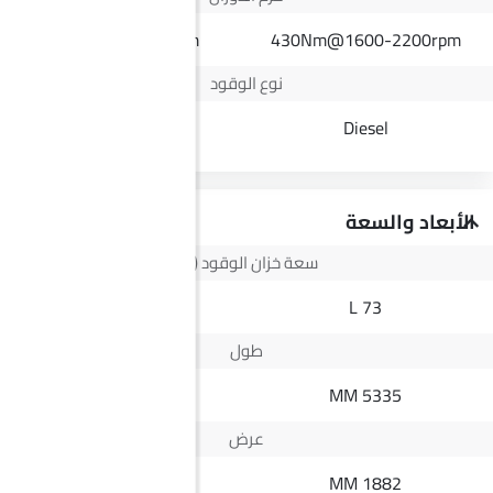
111Nm@4300rpm
430Nm@1600-2200rpm
نوع الوقود
Petrol
Diesel
الأبعاد والسعة
سعة خزان الوقود (لتر)
37 L
73 L
طول
3995 MM
5335 MM
عرض
1735 MM
1882 MM