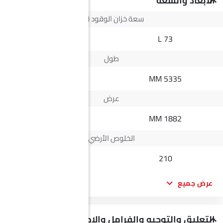
الأبعاد والسعة
سعة خزان الوقود (لتر)
55L L
73 L
طول
4825 MM
5335 MM
عرض
1870 MM
1882 MM
الخلوص الأرضي
200
210
عرض جميع
التعليق والتوجيه والفرامل والإطارات