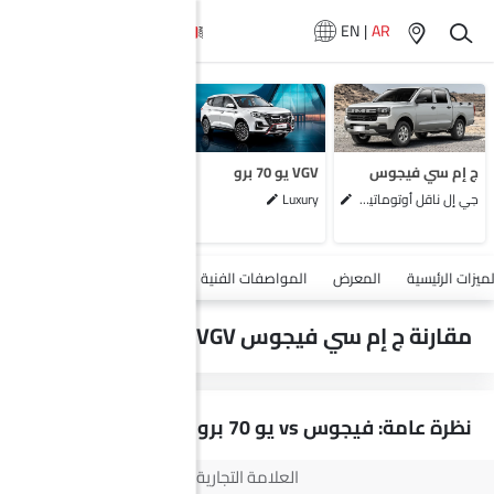
EN
|
AR
لا تتوفر سيارات
المماثلة
ج إم سي فيجوس
VGV يو 70 برو
جي إل ناقل أوتوماتيكي دفع ثنائي يورو 4
Luxury
أضف مركبة
لميزات الرئيسية
المعرض
المواصفات الفنية
السلامة والأمان
الميزات
مقارنة ج إم سي فيجوس vs VGV يو 70 برو
نظرة عامة: فيجوس vs يو 70 برو
العلامة التجارية