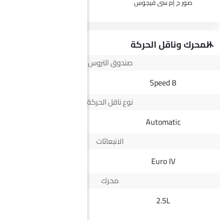
صور ج إم سي فيجوس
صور VGV يو 70 برو
المحرك وناقل الحركة
صندوق التروس
8-Speed
8 Speed
نوع ناقل الحركة
Automatic
Automatic
الانبعاثات
--
Euro IV
محرك
1.5T
2.5L