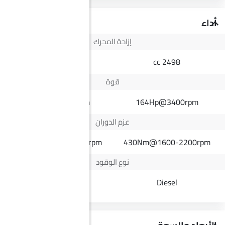
أداء
إزاحة المحرك
1498 cc
2498 cc
قوة
154Hp@5600rpm
164Hp@3400rpm
عزم الدوران
215Nm@2000-4000rpm
430Nm@1600-2200rpm
نوع الوقود
Petrol
Diesel