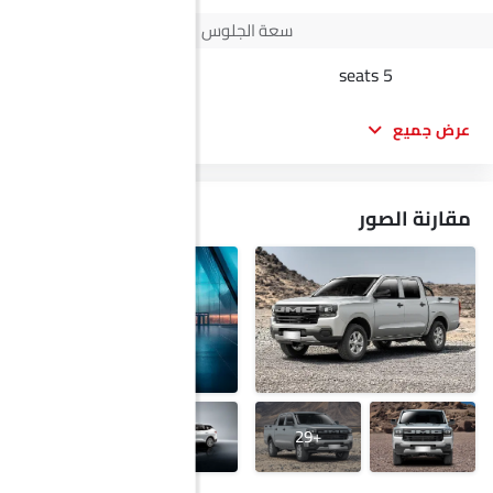
سعة الجلوس
7 seats
5 seats
عرض جميع
مقارنة الصور
+9
+29