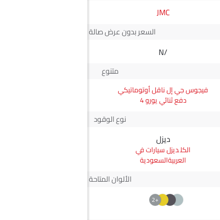
VGV
JMC
السعر بدون عرض صالة العرض*
N/A
N/A
متنوع
فيجوس جي إل ناقل أوتوماتيكي
يو 70 برو Luxury
دفع ثنائي يورو 4
نوع الوقود
ديزل
بترول
ديزل سيارات في
بترول سيارات في
العربيةالسعودية
العربيةالسعودية
الألوان المتاحة
+2
+2