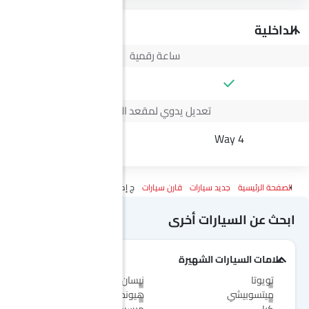
الداخلية
ساعة رقمية
--
تعديل يدوي لمقعد السائق
--
4 Way
الصفحة الرئيسية
جديد سيارات
قارن سيارات
ج إم سي فيجوس Vs VGV يو 70 برو
ابحث عن السيارات أخرى
علامات السيارات الشهيرة
تويوتا
نيسان
ميتسوبيشي
هيونداي
كيا
مرسيدس-بنز