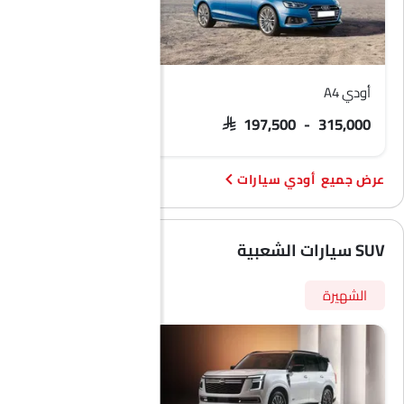
أودي A4
أودي Q7
 340,000 - 410,000
SAR 197,500 - 315,000
أودي سيارات
SUV سيارات الشعبية
الشهيرة