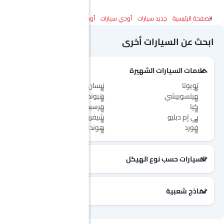
الصفحة الرئيسية
جديد سيارات
أودي سيارات
أودي Q3
المواصفات
ابحث عن السيارات أخرى
علامات السيارات الشهيرة
تويوتا
نيسان
ميتسوبيشي
هيونداي
كيا
مرسيدس-بنز
بي إم دبليو
شيفروليه
فورد
هوندا
السيارات حسب نوع الهيكل
نماذج شعبية
جيتور T2
نيسان Patrol 2025
تويوتا Fortuner
إم جي 5 2025
هيونداي Tucson
فورد Taurus
تويوتا Hiace 2025
تويوتا Yaris
إم جي RX9
إيسوزو D-Max