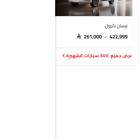
نيسان باترول
فورد تيريتوري
 103,900 - 133,900
SAR 261,000 - 422,999
SUV سيارات الشهيرة