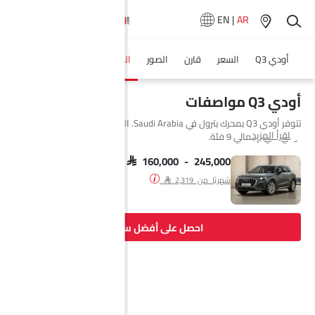
EN
|
AR
أودي Q3
السعر
قارن
الصور
المواصفات
وكلاء سيارة
أودي Q3 مواصفات
تتوفر أودي Q3 بمحرك بترول في Saudi Arabia. السيارة الجديدة إس يو في من
اقرأ المزيد
أودي تأتي بإجمالي 9 فئة.
SAR 160,000 - 245,000
شهريًا من SAR 2,319
احصل على أفضل سعر