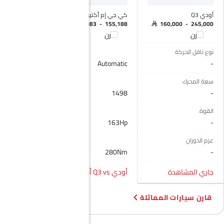
أودي Q3
كي جي إم أكتيون
إكسيد آر إكس
 140,666 - 174,144
SAR 122,883 - 155,188
SAR 160,000 - 245,000
قارن
قارن
قارن
نوع ناقل الحركة
Automatic
Automatic
-
سعة المحرك
1998
1498
-
القوة
261Hp
163Hp
-
عزم الدوران
400Nm
280Nm
-
جاري المشاهدة
أودي Q3 vs أكتيون
أودي Q3 vs آر إكس
قارن سيارات المماثلة