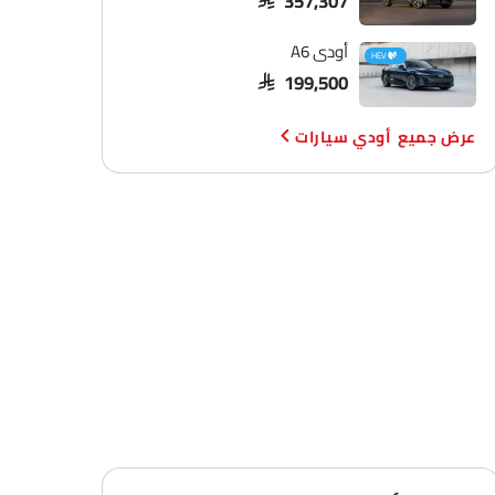
أودي A6
HEV
SAR 199,500
أودي سيارات