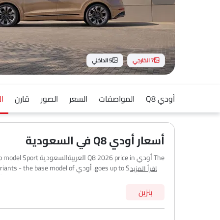
7 الخارجي
5 الداخلي
أودي Q8
المواصفات
السعر
الصور
قارن
ال
أسعار أودي Q8 في السعودية
The أودي 26 price in
اقرأ المزيد
الرئيسية الأخرى. قد يختلف السعر النهائي على الطريق قليلاً بنا
بنزين