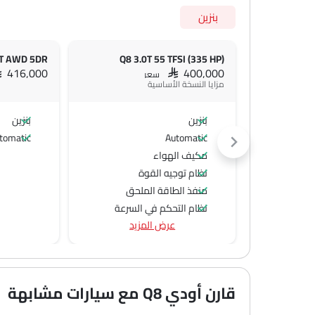
بنزين
Q8 3.0T 55 TFSI (335 HP)
AR 416,000
SAR 400,000
سعر
مزايا النسخة الأساسية
بنزين
بنزين
tomatic
Automatic
مكيف الهواء
نظام توجيه القوة
منفذ الطاقة الملحق
نظام التحكم في السرعة
عرض المزيد
عجلة قيادة متعددة الوظائف
مشغل الأقراص المدمجة
الراديو هي AM (تعديل السعة) أو FM (تضمين التردد)،
جبهة المتحدثين
قارن أودي Q8 مع سيارات مشابهة
مكبرات الصوت الخلفية
الصوت 2DIN المتكامل