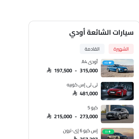
سيارات الشائعة أودي
الشهيرة
القادمة
أودي A4
HEV
SAR 197,500 - 315,000
تي تي إس كوبيه
SAR 481,000
كيو 5
SAR 215,000 - 273,000
إس كيو 6 إي-ترون
EV
SAR 357,307