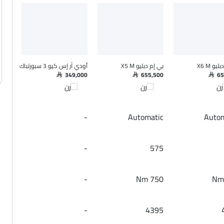
يو X6 M
بي إم دبليو X5 M
أودي آر إس كيو 3 سبورتباك
SAR 349,000
SAR 655,500
SAR 6
رن
قارن
قارن
-
Automatic
Autom
-
575
-
750 Nm
-
4395