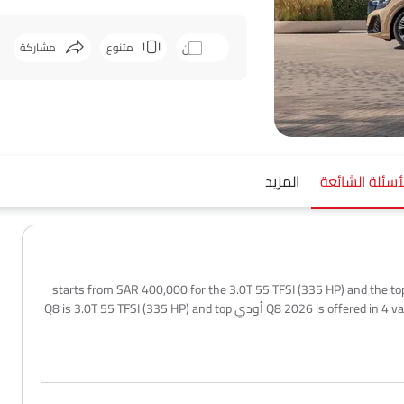
متنوع
مشاركة
قارن
فيسبوك
ت
أسئلة الشائعة
المزيد
Q8 20 العربيةالسعودية starts from SAR 400,000 for the 3.0T 55 TFSI (335 HP) and the top model Sport
goes up to SAR 425,000. أودي Q8 2026 is offered in 4 variants - the base model of أودي Q8 is 3.0T 55 TFSI (335 HP) and top
model of أودي Q8 is Sport. تظل الأسعار متسقة في جميع أنحاء العربيةالسعودية، بما في ذلك Riyadh, Jeddah, Dammam والمدن
ءً على التأمين، والتسجيل، والملحقات الاختيارية.