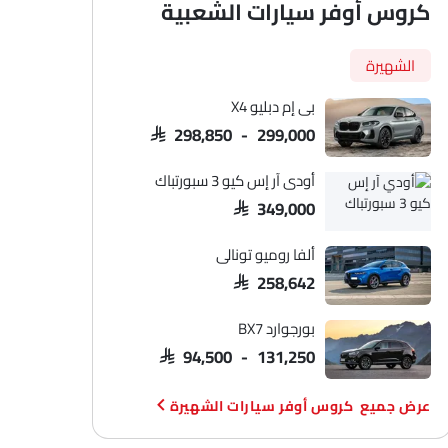
كروس أوفر سيارات الشعبية
الشهيرة
بي إم دبليو X4
SAR 298,850 - 299,000
أودي آر إس كيو 3 سبورتباك
SAR 349,000
ألفا روميو تونالي
SAR 258,642
بورجوارد BX7
SAR 94,500 - 131,250
كروس أوفر سيارات الشهيرة