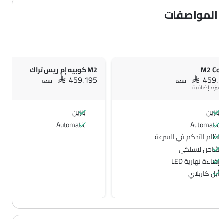
M2 C
M2 كوبيه إم ريس تراك
SAR 459,195
SAR 459
سعر
سعر
نزين
بنزين
Automatic
Automati
ظام التحكم في السرعة
احن لاسلكي
ضاءة نهارية LED
بل كاربلاي
شغيل المحرك عن بُعد