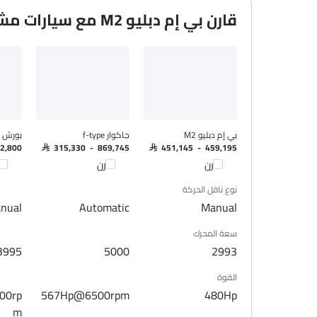
اتصال بلوتوث
قارن بي إم دبليو M2 مع سيارات مشابهة
المدخل المساعد وUSB
التحكم التلقائي في المناخ
سيطرة على جودة الهواء
نوافذ كهربائية أمامية
نوافذ كهربائية خلفية
ضوء تحذير منخفض من الوقود
مقاعد قابلة للتعديل
بي إم دبليو M2
جاكوار f-type
بورش 718
مسند رأس المقعد الخلفي
72,800
SAR 315,330 - 869,745
SAR 451,145 - 459,195
مقاعد جلدية
قارن
قارن
قا
حاملات الأكواب-أمامية
نوع ناقل الحركة
حامل زجاجة
nual
Automatic
Manual
نظام منع انغلاق المكابح
سعة المحرك
قفل مركزي
3995
5000
2993
وسادة هوائية للركاب
أحزمة المقاعد الخلفية
القوة
أحزمة المقاعد الأمامية القابلة للتعديل في الارتفاع
00rp
567Hp@6500rpm
480Hp
تحذير حزام المقعد
m