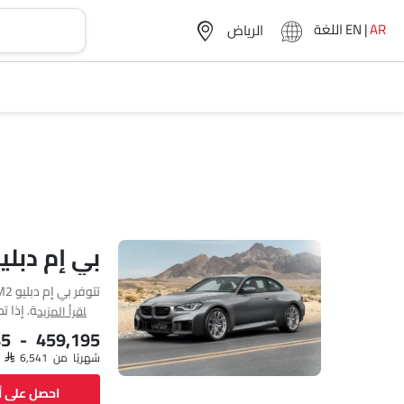
AR
|
EN
اللغة
بي إم دبليو M2 مواص
اقرأ المزيد
cc. يتوفر M2 بناقل حركة Manual وAutomatic حسب الفئة.
45 - 459,195
شهريًا من SAR 6,541
احصل على 