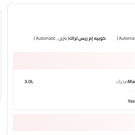
كوبيه إم ريس تراك
( بنزين , Automatic )
Ma
محرك
3.0L
Yes