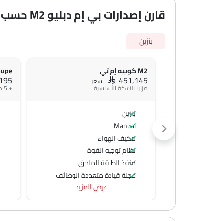
قارن إصدارات بي إم دبليو M2 حسب المواصفات
بنزين
M2 كوبيه إم تي
oupe
,195
SAR 451,145
سعر
مزايا النسخة الأساسية
+ 5 ميزة إضافية
بنزين
ب
c
Manual
مكيف الهواء
ن
نظام توجيه القوة
ش
منفذ الطاقة الملحق
إ
عجلة قيادة متعددة الوظائف
أ
عرض المزيد
الراديو هي AM (تعديل السعة) أو FM (تضمين التردد)،
ت
جبهة المتحدثين
مكبرات الصوت الخلفية