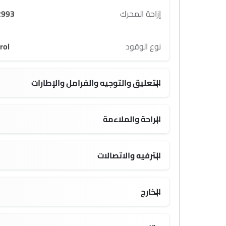
إزاحة المحرك
993 cc
نوع الوقود
rol
التعليق والتوجيه والفرامل والإطارات
الراحة والملاءمة
شاحن USB
الترفيه والاتصالات
المدخل المساعد وUSB
an Kardon Surround Sound System
الخارج