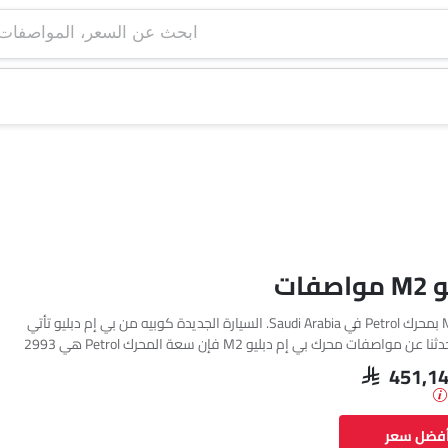
ابحث عن السعر، ا
فات
تتوفر بي إم دبليو M2 بمحرك Petrol في Saudi Arabia. السيارة الجديدة كوبيه من بي إم دبليو تأتي
بإجمالي 3 فئة. إذا تحدثنا عن مواصفات محرك بي إم دبليو M2 فإن سعة المحرك Petrol هي 2993
SAR 451,1
أفضل سعر