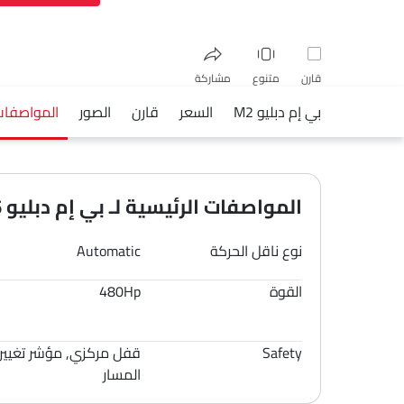
قارن
متنوع
مشاركة
بي إم دبليو M2
السعر
قارن
الصور
المواصفات
فيسبوك
تويتر
واتساب
المواصفات الرئيسية لـ بي إم دبليو M2 2026
نوع ناقل الحركة
Automatic
القوة
480Hp
Safety
قفل مركزي, مؤشر تغيير
المسار