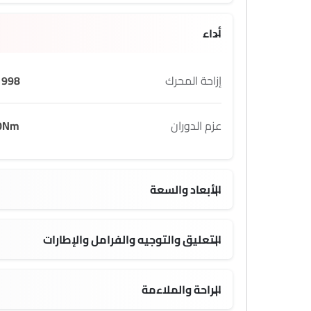
أداء
إزاحة المحرك
998 cc
عزم الدوران
0Nm
الأبعاد والسعة
7 L
2121 MM
التعليق والتوجيه والفرامل والإطارات
الراحة والملاءمة
شاحن USB
4 Ways