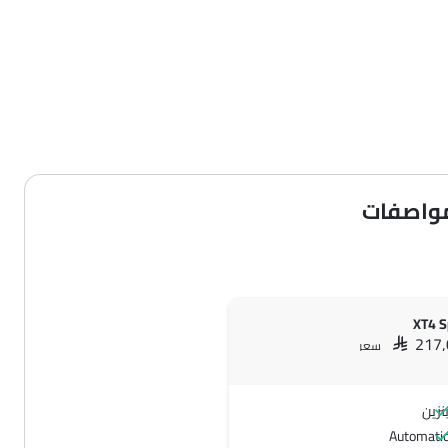
XT4 S
SAR 217
سعر
نزين
Automati