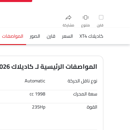
قارن
متنوع
مشاركة
كاديلاك XT4
السعر
قارن
الصور
المواصفات
فيسبوك
تويتر
واتساب
المواصفات الرئيسية لـ كاديلاك XT4 2026
نوع ناقل الحركة
Automatic
سعة المحرك
1998 cc
القوة
235Hp