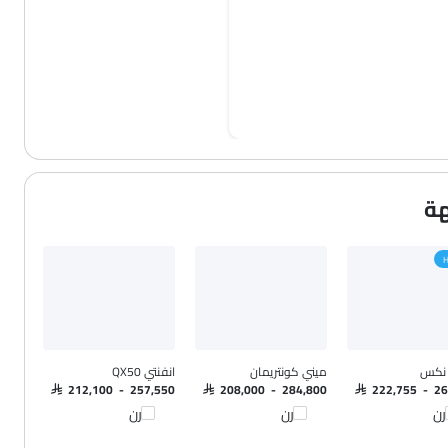
H
نكس
ميني كونتريمان
انفنتي QX50
SAR 212,100 - 257,550
SAR 208,000 - 284,800
SAR 222,755 - 2
رن
قارن
قارن