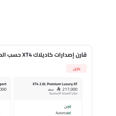
قارن إصدارات كاديلاك XT4 حسب المواصفات
بنزين
port
XT4 2.0L Premium Luxury AT
,000
SAR 217,000
سعر
مزايا النسخة الأساسية
بنزين
ب
c
Automatic