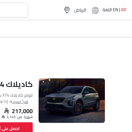
AR
|
EN
اللغة
كاديلاك XT4 مواصفات
اقرأ المزيد
cc. تتوفر XT4 بناقل حركة Automatic.
SAR 217,000
شهريًا من SAR 3,145
احصل على 