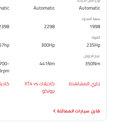
نوع ناقل الحركة
حامل زجاجة
atic
Automatic
Automatic
مرآة الزينة
سعة المحرك
نظام منع انغلاق المكابح
2398
2298
1998
قفل مركزي
وسادة هوائية للسائق
القوة
وسادة هوائية للركاب
57hp
300Hp
235Hp
أحزمة المقاعد الخلفية
عزم الدوران
أحزمة المقاعد الأمامية القابلة للتعديل في الارتفاع
700-
441Nm
350Nm
تحذير حزام المقعد
0rpm
مساعد المكابح
تحذير من فتح الباب جزئيًا
جاري المشاهدة
كاديلاك XT4 vs
كاديلاك vs
مرآة الرؤية الخلفية ليلا ونهارا
برونكو
منع تشغيل المحرك
التحكم في الجر
مصابيح أمامية قابلة للتعديل
قارن سيارات المماثلة
ممسحة استشعار المطر
هوائي مدمج
خارج مرآة الرؤية الخلفية مؤشر الانعطاف