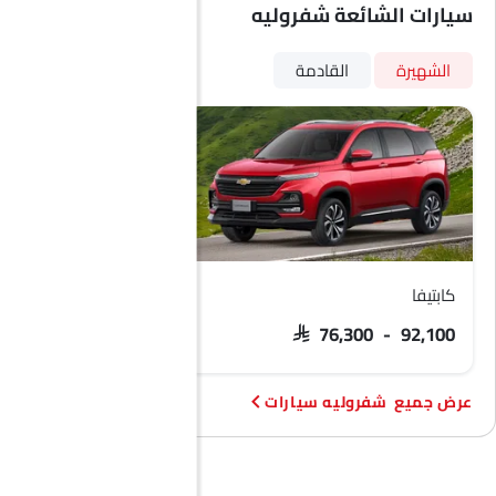
سيارات الشائعة شفروليه
الشهيرة
القادمة
كابتيفا
تاهو
 254,500 - 359,000
SAR 76,300 - 92,100
شفروليه سيارات