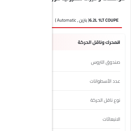
6.2L 1LT COUPE
( بنزين , Automatic )
6.2L 3LT Coupe
( بنزين , Automatic )
المحرك وناقل الحركة
صندوق التروس
8 Speed DCT
عدد الأسطوانات
8
نوع ناقل الحركة
Automatic
الانبعاثات
Yes