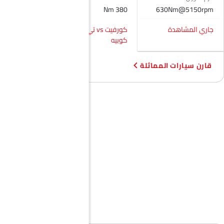
630Nm@5150rpm
مقياس المسافة الرقمي
380 Nm
500Nm
مدفأة
جاري المشاهدة
كورفيت vs تي تي إس
كورفيت vs سوبرا
مقياس تاتشو
كوبيه
مقياس تعدد الرحلات الإلكتروني
عجلة قيادة جلدية
قارن سيارات المماثلة
ساعة رقمية
ارتفاع مقعد السائق قابل للتعديل
توزيع قوة الفرامل إلكترونيًا (EBD)
شاشة تعمل باللمس
نظام الملاحة
جناح خلفي
مصابيح أمامية أوتوماتيكية
كاميرا خلفية
أقفال باب الطاقة
مسند ذراع للكونسول الوسطي
إضاءة نهارية LED
مؤشر تغيير المسار
شاحن USB