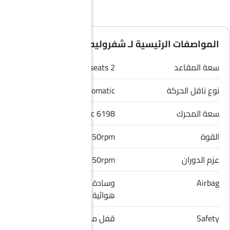
المواصفات الرئيسية لـ شفروليه كورفيت 2026
سعة المقاعد
2 seats
نوع ناقل الحركة
Automatic
سعة المحرك
6198 cc
القوة
495HP@6450rpm
عزم الدوران
630Nm@5150rpm
Airbag
وسادة هوائية للسائق, وسادة
هوائية للراكب الأمامي
Safety
قفل مركزي, مؤشر تغيير المسار