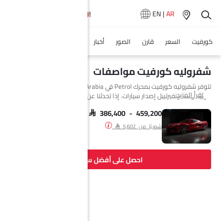
EN
|
AR
كورفيت
السعر
قارن
الصور
أخبار
المواصفات
وكلاء سيارة
شفروليه كورفيت مواصفات
تتوفر شفروليه كورفيت بمحرك Petrol في Saudi Arabia. تتوفر كورفيت بـ 2
اقرأ المزيد
كوبيه و 1 كونفيرتيبل إصدار سيارات. إذا تحدثنا عن مواصفات محرك شفروليه
كورفيت فإن سعة المحرك Petrol هي 6198 cc. تتوفر كورفيت بناقل حركة
Automatic.
SAR 386,400 - 459,200
شهريًا من SAR 5,602
احصل على أفضل سعر