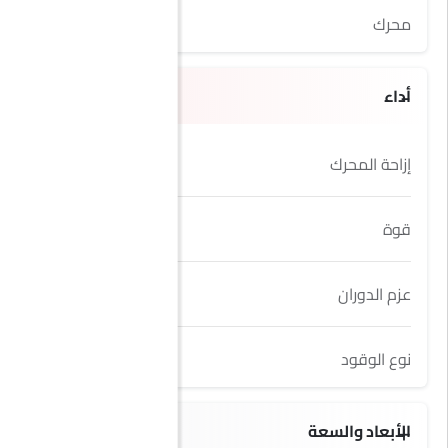
محرك
9.2L
أداء
إزاحة المحرك
6198 cc
قوة
495HP@6450rpm
عزم الدوران
630Nm@5150rpm
نوع الوقود
Petrol
الأبعاد والسعة
2 seats