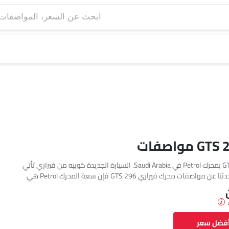
ابحث عن السعر، ا
تتوفر فيراري 296 GTS بمحرك Petrol في Saudi Arabia. السيارة الجديدة كوبيه من فيراري تأتي
بإجمالي 1 فئة. إذا تحدثنا عن مواصفات محرك فيراري 296 GTS فإن سعة المحرك Petrol هي
2992 cc. تتوفر 296 GTS بناقل حركة Automatic. السيارة 296 GTS هي 2 مقاعد كوبيه وتبلغ
أفضل سعر