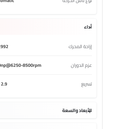
نوع ناقل الحركة
tomatic
أداء
إزاحة المحرك
992 cc
عزم الدوران
0np@6250-8500rpm
تسريع
2.9 Sec
الأبعاد والسعة
 L
1540 KG
4565 MM
1191 MM