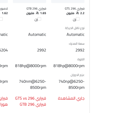
وسادة هوائية للسائق
وسادة هوائية للركاب
فيراري 296 GTS
فيراري 296 GTB
لامبور
تحذير حزام المقعد
SAR 2.2 مليون
SAR 1.65 مليون
5 - 1.62
مساعد المكابح
قارن
قارن
قا
مستشعر التصادم
نوع ناقل الحركة
مرآة الرؤية الخلفية ليلا ونهارا
atic
Automatic
Automatic
مصابيح أمامية قابلة للتعديل
سعة المحرك
مرآة الرؤية الخلفية الخارجية قابلة للتعديل كهربائياً
5204
2992
2992
عجلات معدنية
مقياس المسافة الرقمي
القوة
مدفأة
0rpm
818hp@8000rpm
818hp@8000rpm
ساعة رقمية
عزم الدوران
دخول بدون مفتاح
0rpm
740nm@6250-
740np@6250-
تحذير فحص المحرك
8500rpm
8500rpm
توزيع قوة الفرامل إلكترونيًا (EBD)
مقاعد قابلة للتعديل كهربائيًا
جاري المشاهدة
فيراري 296 GTS vs
عجلة القيادة مجداف ناقل الحركة
فيراري 296 GTB
هورا
مرآة الرؤية الخلفية قابلة للطي كهربائياً