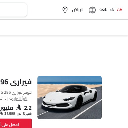
AR
|
EN
اللغة
فيراري 296 GTS مواصفات
اقرأ المزيد
SAR 2.2 مليون
طولها 4565 MM وعرضها 1958 MM وقاعدة عجلاتها 2600 MM.
شهريًا من SAR 31,899
احصل على 