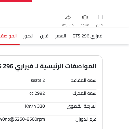
قارن
متنوع
مشاركة
فيراري 296 GTS
السعر
قارن
الصور
المواصفا
فيسبوك
تويتر
واتساب
المواصفات الرئيسية لـ فيراري 296 GTS 2026
سعة المقاعد
2 seats
سعة المحرك
2992 cc
السرعة القصوى
330 Km/h
عزم الدوران
40np@6250-8500rpm