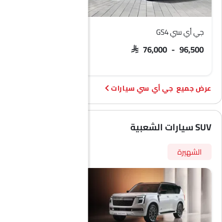
جي أي سي GS4
جي أي سي GS8
 139,116 - 150,811
SAR 76,000 - 96,500
جي أي سي سيارات
SUV سيارات الشعبية
الشهيرة