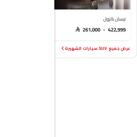
نيسان باترول
فورد تيريتوري
 103,900 - 133,900
SAR 261,000 - 422,999
SUV سيارات الشهيرة