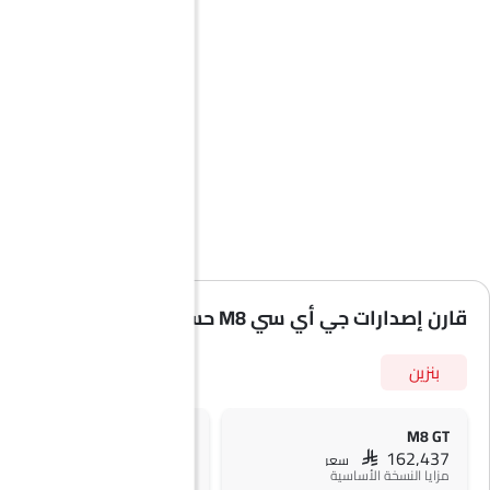
قارن إصدارات جي أي سي M8 حسب المواصفات
بنزين
M8 GL
M8 GT
SAR 175,000
SAR 162,437
سعر
سعر
مزايا النسخة الأساسية
+ 1 ميزة إضافية