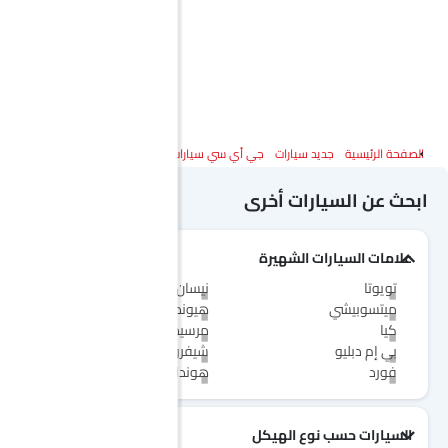
الصفحة الرئيسية
جديد سيارات
جي أي سي سيارات
جي أي سي M8
المواصفات
ابحث عن السيارات أخرى
علامات السيارات الشهيرة
تويوتا
نيسان
ميتسوبيشي
هيونداي
كيا
مرسيدس-بنز
بي إم دبليو
شيفروليه
فورد
هوندا
السيارات حسب نوع الهيكل