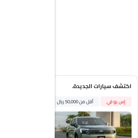
مقعد وظيفة ذاكرة السائق
مقعد تهوية
أندرويد أوتو
أبل كاربلاي
اكتشف سيارات الجديدة.
إس يو في
أقل من 50,000 ريال
أوتوماتيكي
بترول