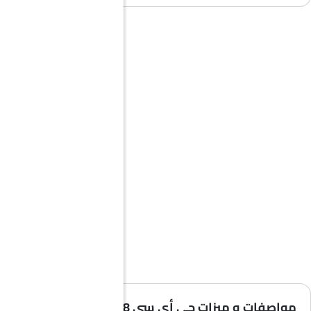
مواصفات و ميزات جي أي سي M8