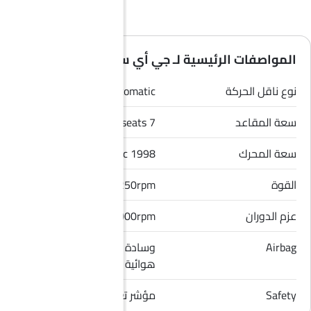
المواصفات الرئيسية لـ جي أي سي M8 2026
نوع ناقل الحركة
Automatic
سعة المقاعد
7 seats
سعة المحرك
1998 cc
القوة
248Hp@5250rpm
عزم الدوران
400Nm@1750-4000rpm
Airbag
وسادة هوائية للسائق, وسادة
هوائية للراكب الأمامي
Safety
مؤشر تغيير المسار