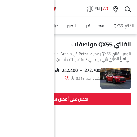
EN
|
AR
انفنتي QX55
السعر
قارن
الصور
أخبار
المواصفات
وكلاء سيارة
انفنتي QX55 مواصفات
تتوفر انفنتي QX55 بمحرك Petrol في Saudi Arabia. السيارة الجديدة إس يو
اقرأ المزيد
في من انفنتي تأتي بإجمالي 3 فئة. إذا تحدثنا عن مواصفات محرك انفنتي QX55
فإن سعة المحرك Petrol هي 1997 cc. تتوفر QX55 بناقل حركة Automatic.
السيارة QX55 هي 5 مقاعد إس يو في وتبلغ طولها 4732 MM وعرضها 1902
SAR 242,400 - 272,700
MM وقاعدة عجلاتها 2800 MM. مع خلوص أرضي يبلغ 218.
شهريًا من SAR 3,514
احصل على أفضل سعر