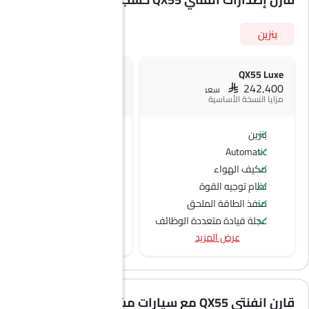
بنزين
QX55 Essential
QX55 Luxe
SAR 252,500
SAR 242,400
سعر
سعر
مزايا النسخة الأساسية
بنزين
بنزين
Automatic
Automatic
مكيف الهواء
نظام توجيه القوة
منفذ الطاقة الملحق
عجلة قيادة متعددة الوظائف
عرض المزيد
الراديو هي AM (تعديل السعة) أو FM (تضمين التردد)،
جبهة المتحدثين
مكبرات الصوت الخلفية
اتصال بلوتوث
قارن انفنتي QX55 مع سيارات مشابهة
المدخل المساعد وUSB