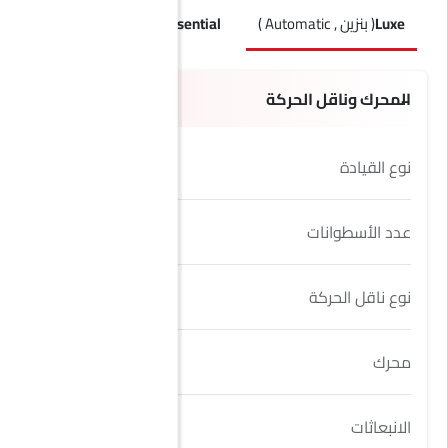
Luxe
( بنزين , Automatic )
Essential
( بنزين , Automatic )
ry
المحرك وناقل الحركة
نوع القيادة
AWD
عدد الأسطوانات
4
نوع ناقل الحركة
Automatic
محرك
2.0L
الانبعاثات
Yes