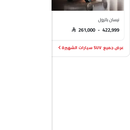
نيسان باترول
فورد تيريتوري
 103,900 - 133,900
SAR 261,000 - 422,999
SUV سيارات الشهيرة