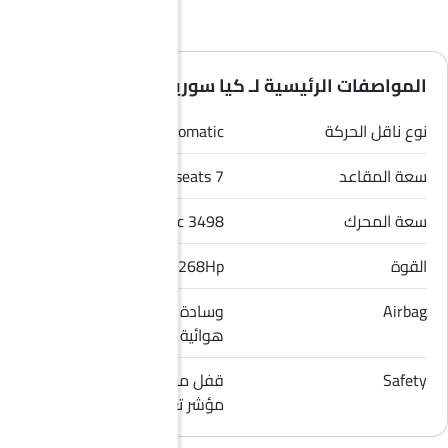
المواصفات الرئيسية لـ كيا سورينتو 2026
نوع ناقل الحركة
Automatic
سعة المقاعد
7 seats
سعة المحرك
3498 cc
القوة
268Hp
Airbag
وسادة هوائية للسائق, وسادة
هوائية للراكب الأمامي
Safety
قفل مركزي, إنذار ضد السرقة,
مؤشر تغيير المسار