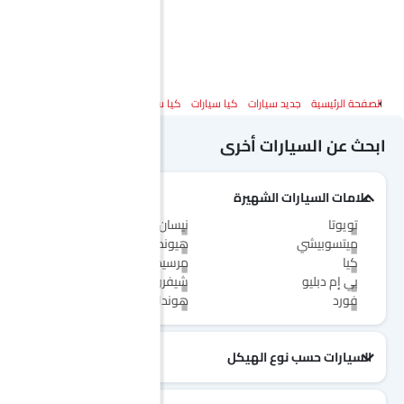
الصفحة الرئيسية
جديد سيارات
كيا سيارات
كيا سورينتو
المواصفات
ابحث عن السيارات أخرى
علامات السيارات الشهيرة
تويوتا
نيسان
ميتسوبيشي
هيونداي
كيا
مرسيدس-بنز
بي إم دبليو
شيفروليه
فورد
هوندا
السيارات حسب نوع الهيكل