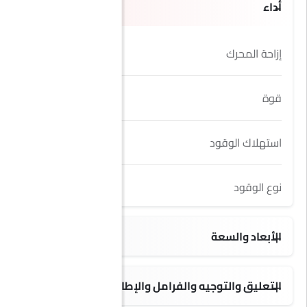
أداء
إزاحة المحرك
3498 cc
قوة
268Hp
استهلاك الوقود
11.3 kmpl
نوع الوقود
Petrol
الأبعاد والسعة
7 seats
التعليق والتوجيه والفرامل والإطارات
18 Inch