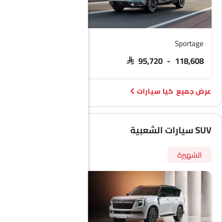
Sportage
سيلتوس
R 80,961 - 105,025
SAR 95,720 - 118,608
كيا سيارات
SUV سيارات الشعبية
الشهيرة