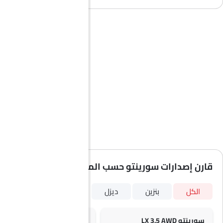
قارن إصدارات سورينتو حسب المواصفات
الكل
بنزين
ديزل
سورينتو LX 3.5 AWD
سورينتو LX 2.2 AWD Diesel