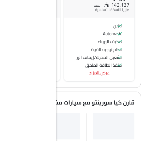
SAR 148,554
SAR 142,137
سعر
سعر
مزايا النسخة الأساسية
بنزين
ديزل
Automatic
Automatic
مكيف الهواء
نظام توجيه القوة
تشغيل المحرك/إيقاف الزر
منفذ الطاقة الملحق
عرض المزيد
نظام التحكم في السرعة
عجلة قيادة متعددة الوظائف
الراديو هي AM (تعديل السعة) أو FM (تضمين التردد)،
جبهة المتحدثين
قارن كيا سورينتو مع سيارات مشابهة
مكبرات الصوت الخلفية
اتصال بلوتوث
نوافذ كهربائية أمامية
ضوء تحذير منخفض من الوقود
مقاعد قابلة للتعديل