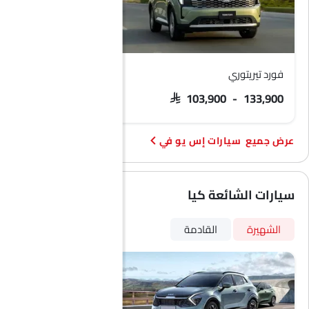
فورد تيريتوري
هافال إتش 9
 127,200 - 142,199
SAR 103,900 - 133,900
سيارات إس يو في
سيارات الشائعة كيا
الشهيرة
القادمة