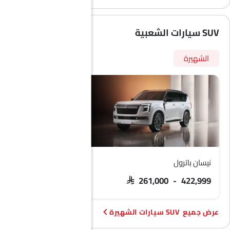
SUV سيارات الشعبية
الشهيرة
نيسان باترول
فورد تيريتوري
 103,900 - 133,900
SAR 261,000 - 422,999
SUV سيارات الشهيرة