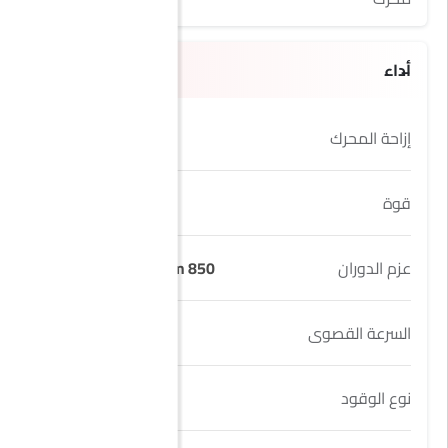
أداء
إزاحة المحرك
3996 cc
قوة
656Hp@6000rpm
عزم الدوران
850 Nm@2300-4500rpm
السرعة القصوى
305 Km/h
نوع الوقود
Petrol