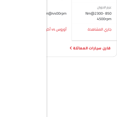
مصابيح أمامية قابلة للتعديل
مرآة الرؤية الخلفية الخارجية قابلة للتعديل كهربائياً
عزم الدوران
850 Nm@2300-
عجلات معدنية
136Nm@4400rpm
275Nm
4500rpm
هوائي مدمج
خارج مرآة الرؤية الخلفية مؤشر الانعطاف
جاري المشاهدة
أوروس vs أكروس
أوروس vs جوليون
مقياس المسافة الرقمي
ماكس
مدفأة
مقياس تعدد الرحلات الإلكتروني
قارن سيارات المماثلة
ساعة رقمية
ارتفاع مقعد السائق قابل للتعديل
دخول بدون مفتاح
تحذير فحص المحرك
توزيع قوة الفرامل إلكترونيًا (EBD)
التحكم الصوتي
شاشة تعمل باللمس
نظام الملاحة
مرآة الرؤية الخلفية قابلة للطي كهربائياً
مصابيح أمامية أوتوماتيكية