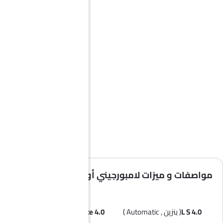
مواصفات و ميزات لامبورجيني أوروس
4.0 L S
( بنزين , Automatic )
4.0 L Performante
( بنزين , Automatic )