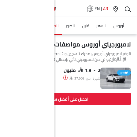
EN
|
AR
أوروس
السعر
قارن
الصور
المواصفات
وكلاء سيارة
لامبورجيني أوروس مواصفات
تتوفر لامبورجيني أوروس بمحرك 1 هجين و 2 Petrol في Saudi Arabia. السيارة
اقرأ المزيد
الجديدة إس يو في من لامبورجيني تأتي بإجمالي 3 فئة. إذا تحدثنا عن مواصفات
محرك لامبورجيني أوروس فإن سعة المحرك Petrol هي 3996 cc. تتوفر أوروس
بناقل حركة Automatic. السيارة أوروس هي 5 مقاعد إس يو في وتبلغ طولها
SAR 1.9 - 2 مليون
HEV
5137 MM وعرضها 2181 MM وقاعدة عجلاتها 3006 MM.
شهريًا من SAR 27,506
احصل على أفضل سعر