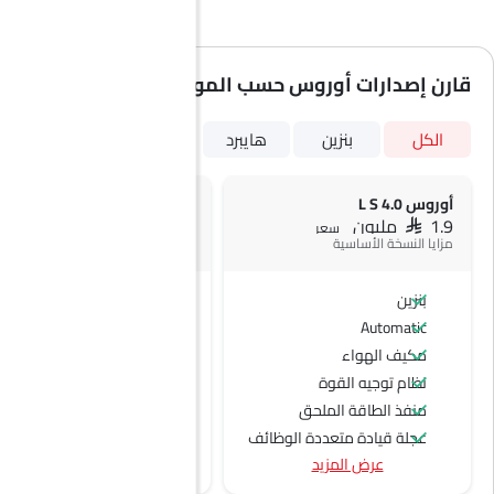
قارن إصدارات أوروس حسب المواصفات
الكل
بنزين
هايبرد
أوروس 4.0 L S
أوروس 4.0 L Performante
SAR 1.9 مليون
SAR 2 مليون
سعر
السعر المتوقع
مزايا النسخة الأساسية
بنزين
بنزين
Automatic
Automatic
مكيف الهواء
نظام توجيه القوة
منفذ الطاقة الملحق
عجلة قيادة متعددة الوظائف
عرض المزيد
جبهة المتحدثين
اتصال بلوتوث