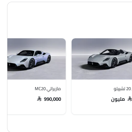
و
مازيراتي MC20
يون
SAR 990,000