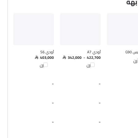
بهة
 G90
أودي A7
أودي S6
SAR 403,000
SAR 342,000 - 422,700
رن
قارن
قارن
-
-
-
-
-
-