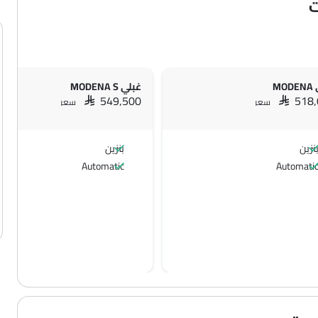
ت
MO
غبلي MODENA S
SAR 549,500
SAR 518
سعر
سعر
نزين
بنزين
Automatic
Automati