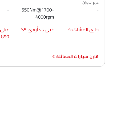
عزم الدوران
-
550Nm@1700-
-
4000rpm
جاري المشاهدة
غبلي vs أودي S5
G90
قارن سيارات المماثلة