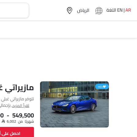
AR
|
EN
اللغة
مازيراتي 
HEV
مازيراتي تأتي بإجمالي 3 فئ
اقرأ المزيد
00 - 549,500
شهريًا من SAR 6,002
احصل على 