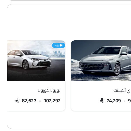
HEV
ي أكسنت
تويوتا كورولا
SAR 82,627 - 102,292
SAR 74,209 - 