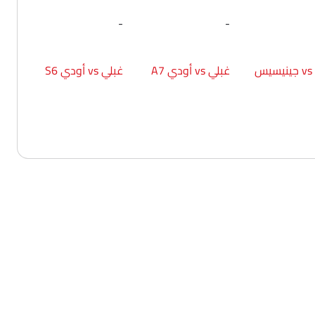
-
-
غبلي vs جينيسيس
غبلي vs أودي A7
غبلي vs أودي S6