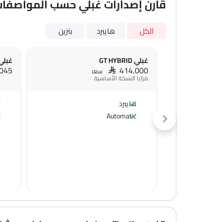
قارن إصدارات غبلي حسب المواصفا
الكل
هايبرد
بنزين
غبلي GT HYBRID
غبلي DENA
,045
SAR 414,000
سعر
مزايا النسخة الأساسية
هايبرد
ب
c
Automatic