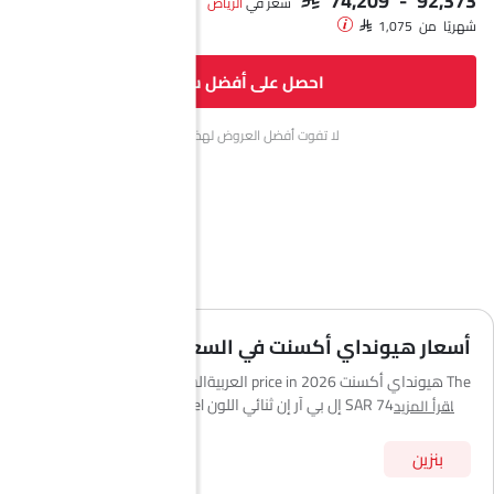
سعر في
الرياض‎
شهريًا من SAR 1,075
احصل على أفضل سعر
لا تفوت أفضل العروض لهذا الشهر.
أسعار هيونداي أكسنت في السعودية
The هيونداي أكسنت 2026 price in العربيةالسعودية starts from
SAR 74,209 for the إل بي آر إن ثنائي اللون and the top model إل تي دي
اقرأ المزيد
بي إي آي ثنائي اللون goes up to SAR 92,373. يصل سعر هيونداي
أكسنت 2026 في العربيةالسعودية إلى SAR 92,373 لفئة إل تي دي بي
بنزين
إي آي ثنائي اللون. تتوفر هيونداي أكسنت 2026 بعدد 12 فئات - الفئة