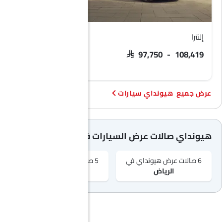
إلنترا
جراند آي 10
SAR 51,635 - 56,235
SAR 97,750 - 108,419
هيونداي سيارات
هيونداي صالات عرض السيارات في المدن الشهيرة
6 صالات عرض هيونداي في
5 صالات عرض هيونداي في
الرياض‎
جدّة