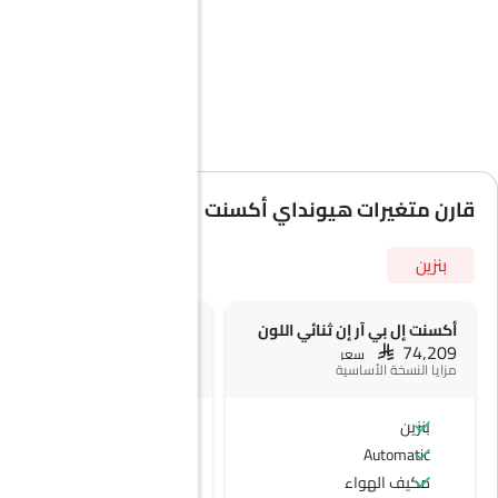
قارن متغيرات هيونداي أكسنت
بنزين
أكسنت إل بي آر إن ثنائي اللون
أكسنت إل بي إي آي
SAR 74,520
SAR 74,209
سعر
سعر
مزايا النسخة الأساسية
بنزين
بنزين
Automatic
Automatic
مكيف الهواء