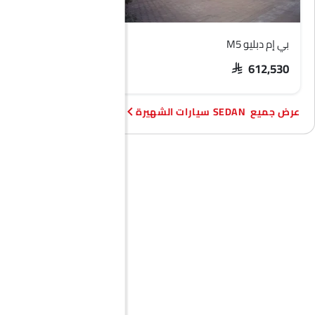
بي إم دبليو M5
تويوتا كورولا
R 82,627 - 102,292
SAR 612,530
SEDAN سيارات الشهيرة