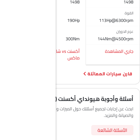
1598
1498
1498
مدفأة
عجلة قيادة جلدية
القوة
ساعة رقمية
113Hp@6300rpm
190Hp
123Hp
ارتفاع مقعد السائق قابل للتعديل
عزم الدوران
توزيع قوة الفرامل إلكترونيًا (EBD)
-
300Nm
144Nm@4500rpm
شاشة تعمل باللمس
جاري المشاهدة
أكسنت vs شاين
أكسنت vs كيا K3
مقاعد مدفأة - أمامية
ماكس
نظام الملاحة
كاميرا خلفية
قارن سيارات المماثلة
سقف الشمس
أغطية العجلات
أضواء الضباب الخلفية
أسئلة وأجوبة هيونداي أكسنت (الأسئلة الشائعة)
أقفال باب الطاقة
سقف القمر
ابحث عن إجابات لجميع أسئلتك حول الميزات و المواصفات و الأداء
مسند ذراع للكونسول الوسطي
والصيانة والمزيد.
شاحن لاسلكي
الأسئلة الشائعة
مرايا جانبية مدفأة
مؤشر تغيير المسار