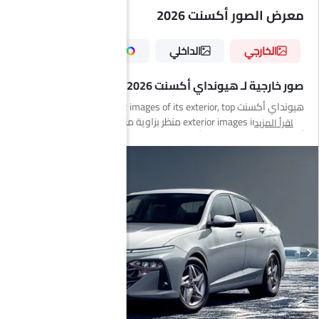
معرض الصور أكسنت 2026
الخارجي
الداخلي
الألوان
صور خارجية لـ هيونداي أكسنت 2026
هيونداي أكسنت has 12 images of its exterior, top هيونداي أكسنت
2026 exterior images include منظر بزاوية منخفضة من الأمام, منظر
اقرأ المزيد
أمامي كامل, منظر جانبي أمامي, منظر جانبي, منظر خلفي كامل, منظر
الزاوية الخلفية, مصباح أمامي, مصباح خلفي, فتحة السقف/القمرية,
مصباح الضباب الأمامي, منظر الشبك الأمامي, مرآة السائق الأمامية
زاوية.