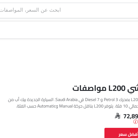
ابحث عن السعر، ا
اصفات
تتوفر ميتسوبيشي L200 بمحرك 3 Petrol و 7 Diesel في Saudi Arabia. السيارة الجديدة بيك أب من
ميتسوبيشي تأتي بإجمالي 10 فئة. يتوفر L200 بناقل حركة Manual وAutomatic حسب الفئة.
نوع الوقود، يبلغ استهلاك الوقود للسيارة L200 10.4 kmpl.
SAR 72,8
أفضل سعر