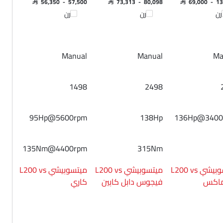
SAR 56,350 - 57,500
SAR 73,313 - 80,098
SAR 69,000 - 1
رن
قارن
قارن
Manual
Manual
Ma
1498
2498
95Hp@5600rpm
138Hp
136Hp@340
135Nm@4400rpm
315Nm
ميتسوبيشي L200 vs
ميتسوبيشي L200 vs
ميتسوبيشي L200 vs
اكس
فيجوس دابل كابين
كاري