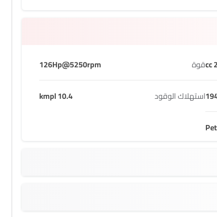
2
قوة
126Hp@5250rpm
19
استهلاك الوقود
10.4 kmpl
Pet