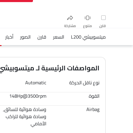
قارن
متنوع
مشاركة
ميتسوبيشي L200
السعر
قارن
الصور
أخبار
فيسبوك
تويتر
واتساب
المواصفات الرئيسية لـ ميتسوبيشي 200 2026
نوع ناقل الحركة
Automatic
القوة
148Hp@3500rpm
Airbag
وسادة هوائية للسائق,
وسادة هوائية للراكب
الأمامي