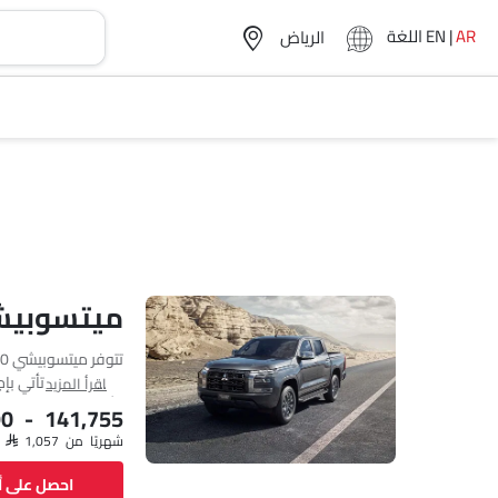
AR
|
EN
اللغة
ميتسوبيشي L200 مو
اقرأ المزيد
وأيضًا، بناءً على الفئة و
90 - 141,755
شهريًا من SAR 1,057
احصل على 