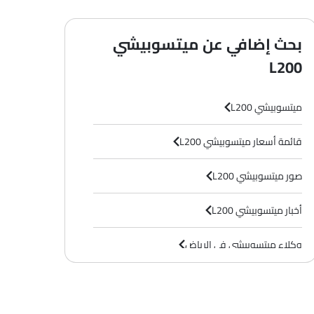
بحث إضافي عن ميتسوبيشي
L200
Double Ca
( بنزين , Manual )
Double Cab GL 2.4L 2WD MT DSL
( ديزل , anual
ميتسوبيشي L200
قائمة أسعار ميتسوبيشي L200
صور ميتسوبيشي L200
أخبار ميتسوبيشي L200
وكلاء ميتسوبيشي في الرياض‎