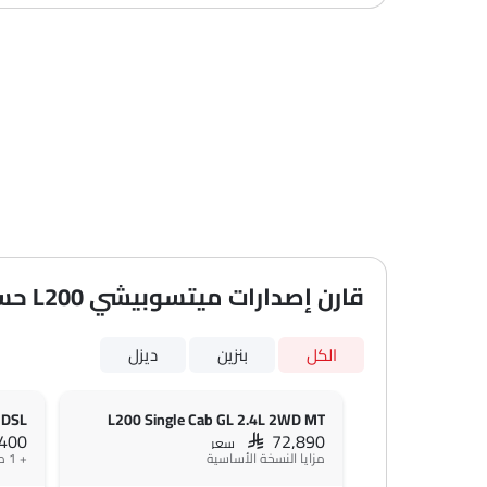
قارن إصدارات ميتسوبيشي L200 حسب المواصفات
الكل
بنزين
ديزل
 DSL
L200 Single Cab GL 2.4L 2WD MT
,400
SAR 72,890
سعر
مزايا النسخة الأساسية
+ 1 ميزة إضافية