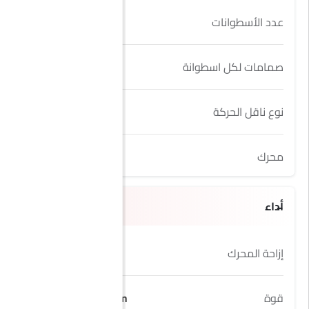
عدد الأسطوانات
4
صمامات لكل اسطوانة
4
نوع ناقل الحركة
Automatic
محرك
2.0L
أداء
إزاحة المحرك
1984 cc
قوة
261.49hp@6800rpm