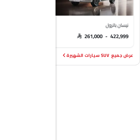
نيسان باترول
فورد تيريتوري
 103,900 - 133,900
SAR 261,000 - 422,999
SUV سيارات الشهيرة