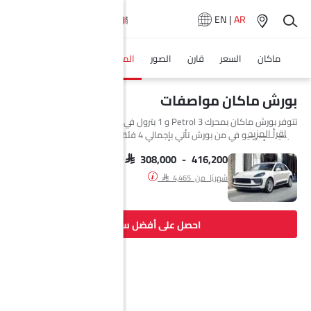
EN
|
AR
ماكان
السعر
قارن
الصور
المواصفات
وكلاء سيارة
بورش ماكان مواصفات
تتوفر بورش ماكان بمحرك 3 Petrol و 1 بترول في Saudi Arabia. السيارة
اقرأ المزيد
الجديدة إس يو في من بورش تأتي بإجمالي 4 فئة. إذا تحدثنا عن مواصفات
محرك بورش ماكان فإن سعة المحرك Petrol هي 2894 cc. تتوفر ماكان بناقل
حركة Automatic. السيارة ماكان هي 5 مقاعد إس يو في وتبلغ طولها 4726
SAR 308,000 - 416,200
MM وعرضها 2097 MM وقاعدة عجلاتها 2807 MM.
شهريًا من SAR 4,465
احصل على أفضل سعر