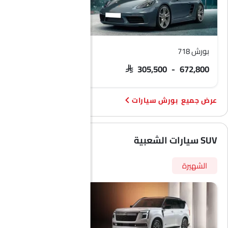
بورش 718
باناميرا
SAR 305,500 - 672,800
SAR 501,600 - 1 مليون
بورش سيارات
SUV سيارات الشعبية
الشهيرة