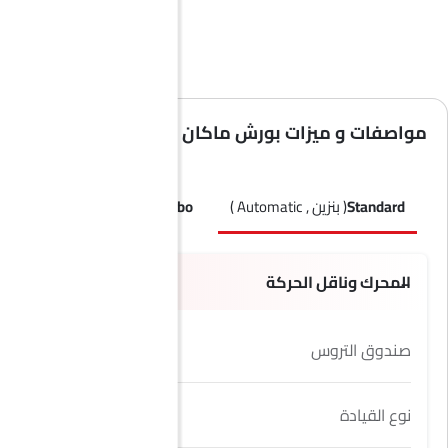
مواصفات و ميزات بورش ماكان
Standard
( بنزين , Automatic )
Turbo
( بنزين , Automatic )
S
المحرك وناقل الحركة
صندوق التروس
7 Speed
نوع القيادة
AWD