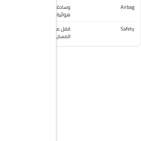
Airbag
وسادة هوائية للسائق, وسادة
هوائية للراكب الأمامي
Safety
قفل مركزي, مؤشر تغيير
المسار, حساسات الركن