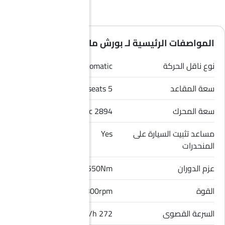
المواصفات الرئيسية لـ بورش ماكان 2026
نوع ناقل الحركة
Automatic
سعة المقاعد
5 seats
سعة المحرك
2894 cc
مساعد تثبيت السيارة على
Yes
المنحدرات
عزم الدوران
550Nm
القوة
434.49hp@6800rpm
السرعة القصوى
272 Km/h