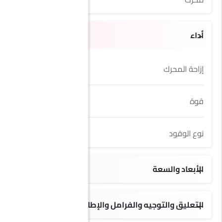
أداء
إزاحة المحرك
2299 cc
قوة
125Hp
نوع الوقود
Diesel
الأبعاد والسعة
100 L
3500 Kg
1862 KG
5048 MM
2307 MM
3182 MM
التعليق والتوجيه والفرامل والإطارات