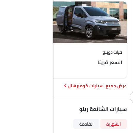
أقفال أبواب استشعار السرعة
طفاية حريق
حقيبة إسعافات أولية
مفتاح عن بُعد
عجلة احتياطية
فيات دوبلو
فيات سكودو
السعر قريبًا
السعر قريبًا
سيارات كوميرشال
سيارات الشائعة رينو
الشهيرة
القادمة