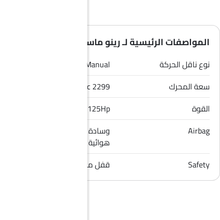
المواصفات الرئيسية لـ رينو ماستر 2026
نوع ناقل الحركة
Manual
سعة المحرك
2299 cc
القوة
125Hp
Airbag
وسادة هوائية للسائق, وسادة
هوائية للراكب الأمامي
Safety
قفل مركزي, مؤشر تغيير المسار