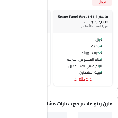
ديزل
ماستر 3-Seater Panel Van L1H1
ماستر 3-Seater Panel Van L2H2
SAR 92,000
SAR 92,000
سعر
سعر
مزايا النسخة الأساسية
ديزل
ديزل
Manual
Manual
مكيف الهواء
نظام التحكم في السرعة
الراديو هي AM (تعديل السعة) أو FM (تضمين التردد)،
جبهة المتحدثين
عرض المزيد
اتصال بلوتوث
المدخل المساعد وUSB
سيطرة على جودة الهواء
نوافذ كهربائية أمامية
قارن رينو ماستر مع سيارات مشابهة
ضوء تحذير منخفض من الوقود
مقاعد قابلة للتعديل