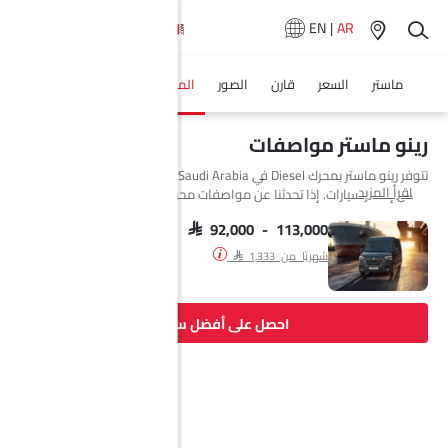
EN
|
AR
ماستر
السعر
قارن
الصور
المواصفات
وكلاء سيارة
رينو ماستر مواصفات
تتوفر رينو ماستر بمحرك Diesel في Saudi Arabia. تتوفر ماستر بـ 1 كوميرشال و
اقرأ المزيد
3 فان إصدار سيارات. إذا تحدثنا عن مواصفات محرك رينو ماستر فإن سعة
المحرك Diesel هي 2299 cc. تتوفر ماستر بناقل حركة Manual.
SAR 92,000 - 113,000
شهريًا من SAR 1,333
احصل على أفضل سعر