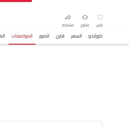
قارن
متنوع
مشاركة
كوراندو
السعر
قارن
الصور
المواصفات
الم
فيسبوك
تويتر
واتساب