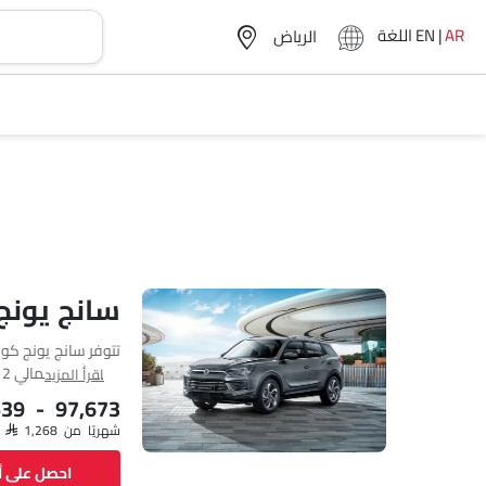
AR
|
EN
اللغة
سانج يونج
يونج تأتي بإجمالي 2 فئة.
اقرأ المزيد
,539 - 97,673
شهريًا من SAR 1,268
احصل على 