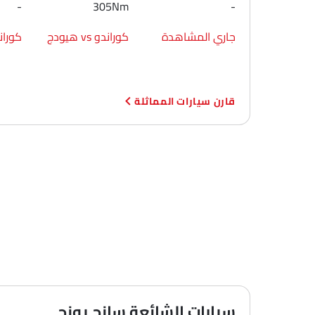
-
305Nm
-
جاري المشاهدة
كوراندو vs هيودج
كوراندو vs
قارن سيارات المماثلة
سيارات الشائعة سانج يونج