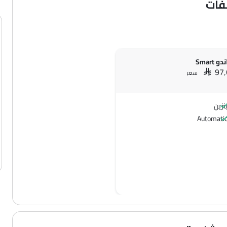
فات
 Smart
SAR 97
سعر
نزين
Automati