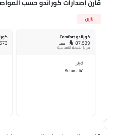
قارن إصدارات كوراندو حسب المواص
بنزين
كوراندو Comfort
كوراندو
,673
SAR 87,539
سعر
مزايا النسخة الأساسية
بنزين
ب
c
Automatic