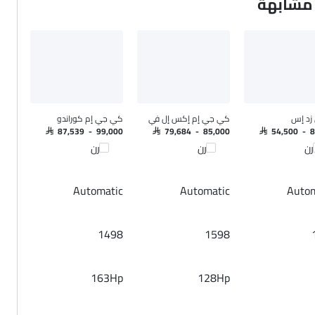
 مشابهة
زد إس
كي جي إم إكس إل في
كي جي إم كوراندو
SAR 87,539 - 99,000
SAR 79,684 - 85,000
SAR 54,500 - 
رن
قارن
قارن
Automatic
Automatic
Autom
1498
1598
163Hp
128Hp