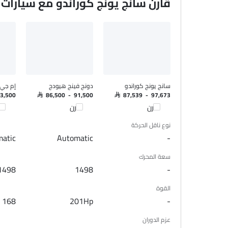
قارن سانج يونج كوراندو مع سيارات
سانج يونج كوراندو
دونج فينج هيودج
إم جي 
83,500
SAR 86,500 - 91,500
SAR 87,539 - 97,673
قارن
قارن
قا
نوع ناقل الحركة
atic
Automatic
-
سعة المحرك
1498
1498
-
القوة
168
201Hp
-
عزم الدوران