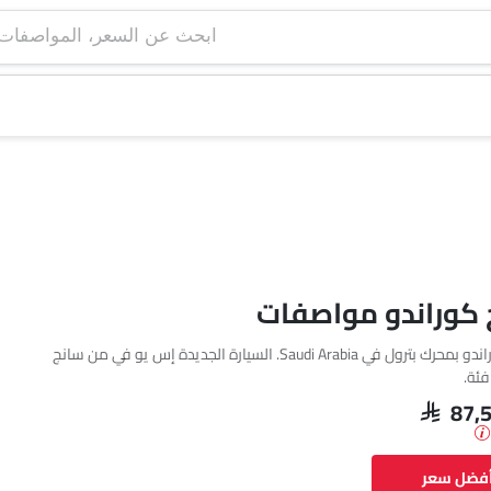
ابحث عن السعر، ا
 كوراندو مواصفات
تتوفر سانج يونج كوراندو بمحرك بترول في Saudi Arabia. السيارة الجديدة إس يو في من سانج
SAR 87
أفضل سعر