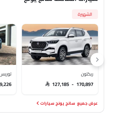
الشهيرة
ريكتون
توريس
9,226
SAR 127,185 - 170,897
سانج يونج سيارات