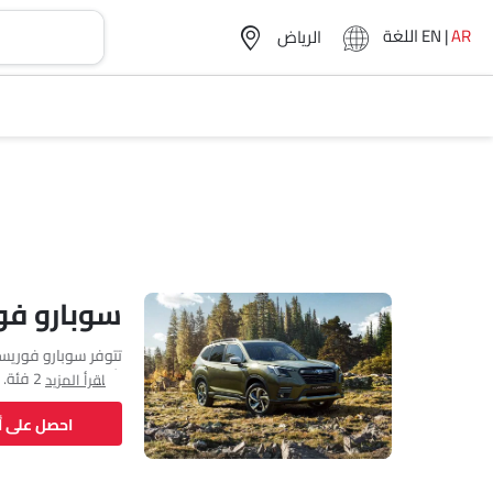
AR
|
EN
اللغة
سوبارو فو
اقرأ المزيد
احصل على 
طولها 4640 MM وعرضها 1815 MM وقاعدة عجلاتها 2670 MM. مع خلوص أرضي يبلغ 220.