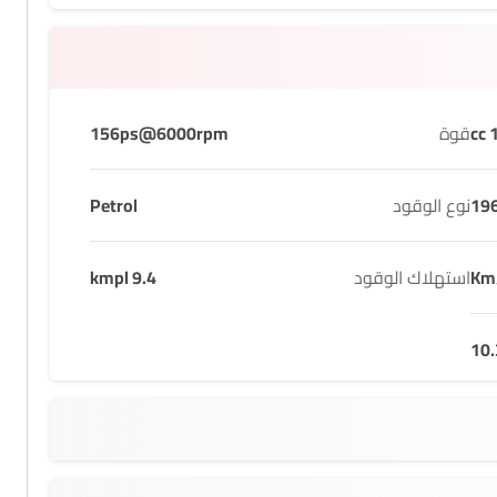
1
قوة
156ps@6000rpm
19
نوع الوقود
Petrol
استهلاك الوقود
9.4 kmpl
10.
63 L
1551 KG
1815 MM
1730 MM