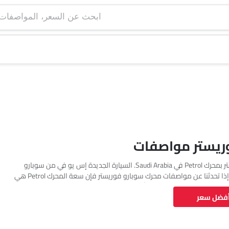
ابحث عن السعر، ا
ريستر مواصفات
تتوفر سوبارو فوريستر بمحرك Petrol في Saudi Arabia. السيارة الجديدة إس يو في من سوبارو
تأتي بإجمالي 2 فئة. إذا تحدثنا عن مواصفات محرك سوبارو فوريستر فإن سعة المحرك Petrol هي
1995 cc. تتوفر فوريستر بناقل حركة Automatic. وأيضًا، بناءً على الفئة ونوع الوقود، يبلغ
أفضل سعر
استهلاك الوقود للسيارة فوريستر 9.4 kmpl. السيارة فوريستر هي 5 مقاعد إس يو في وتبلغ