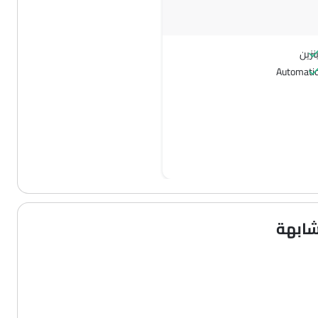
نزين
Automati
شابهة