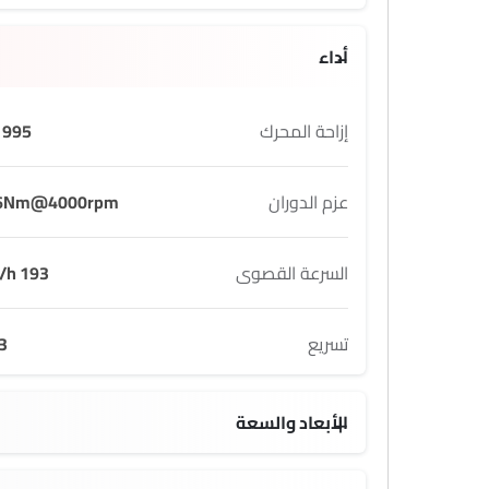
أداء
إزاحة المحرك
995 cc
عزم الدوران
6Nm@4000rpm
السرعة القصوى
193 Km/h
تسريع
3
الأبعاد والسعة
4640 MM
2670 MM
5 seats