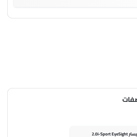
صفات
2.0i-Sport Eye