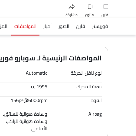
قارن
متنوع
مشاركة
فوريستر
قارن
الصور
أخبار
المواصفات
المز
فيسبوك
تويتر
واتساب
المواصفات الرئيسية لـ سوبارو فوريستر 
نوع ناقل الحركة
Automatic
سعة المحرك
1995 cc
القوة
156ps@6000rpm
Airbag
وسادة هوائية للسائق,
وسادة هوائية للراكب
الأمامي