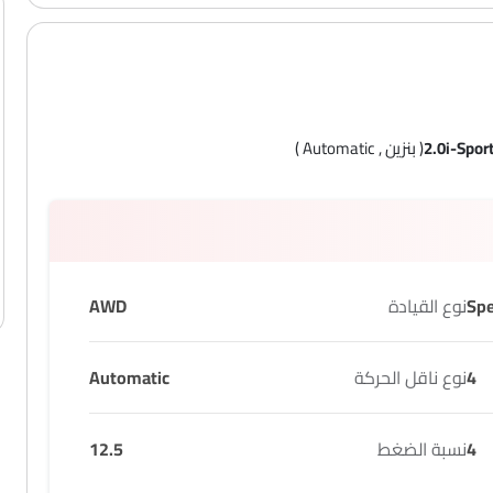
2.0i-Spor
( بنزين , Automatic )
نوع القيادة
AWD
4
نوع ناقل الحركة
Automatic
4
نسبة الضغط
12.5