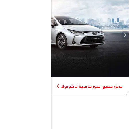
منظر الشبك الأمامي, الشعار, عرض متوسط خلفي, منظر متوسط الزاوية
الأمامية.
صور خارجية لـ كورولا