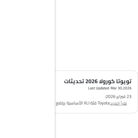
تويوتا كورولا 2026 تحديثات
Last Updated: Mar 30,2026
23 فبراير 2026:
سعر
Toyota Corolla
فئة XLI الأساسية يرتفع إلى 79,350 ريال، لكنه
اقرأ المزيد
يضيف شاشة وسائط 10 بوصة ونظام مثبت سرعة متكيف، ليقدم قيمة
ممتازة للمشترين الجدد اللي يهتمون بتكاليف تشغيل منخفضة.
31 يناير 2026:
إطلاق فئة Corolla GR Sport بسعر 105,000 ريال، مع قوة 169 حصان،
وجنوط 18 بوصة، ونظام تعليق رياضي، لتقدم تجربة قيادة ممتعة بدون