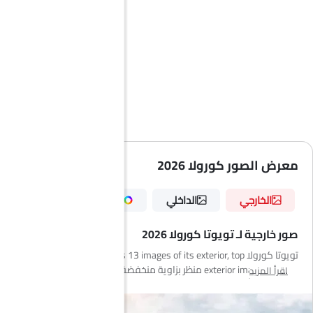
التأثير الكبير على استهلاك الوقود.
1 ديسمبر 2025:
تستمر Corolla بالتوفر لدى وكلاء السعودية مع عروض تمويل قوية
وخدمات ما بعد البيع على مستوى المملكة. فئة الهايبرد 1.8 لتر تحقق
استهلاك وقود 25.6 كم/لتر، مما يجعلها من الأكثر كفاءة في فئتها.
نوفمبر 2025:
فئة Corolla Hybrid GLI Moonroof تبدأ من 99,015 ريال، مع محرك 2.0 لتر
4 سلندر، واستهلاك 19.3 كم/لتر، وسعة صندوق 470 لتر، مع اعتمادية
Toyota المعروفة.
6 فبراير 2025:
سجلت Toyota Corolla مبيعات 1,879 سيارة خلال شهر واحد في
معرض الصور كورولا 2026
السعودية، مما يؤكد مكانتها كواحدة من أكثر سيارات السيدان طلباً في
المملكة.
الخارجي
الداخلي
الألوان
صور خارجية لـ تويوتا كورولا 2026
تويوتا كورولا has 13 images of its exterior, top تويوتا كورولا 2026
exterior images include منظر بزاوية منخفضة من الأمام, منظر أمامي
اقرأ المزيد
كامل, منظر أمامي متوسط, منظر الزاوية الخلفية, منظر أمامي جانبي
متقاطع, مصباح أمامي, مصباح خلفي, منظر الصندوق عن قرب, عجلة,