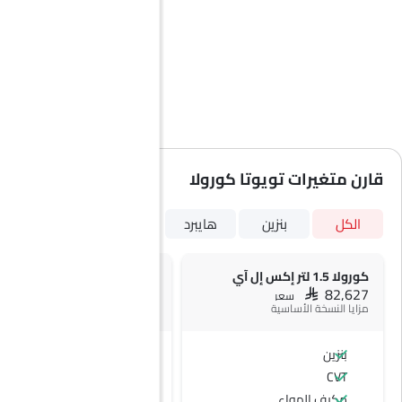
قارن متغيرات تويوتا كورولا
الكل
بنزين
هايبرد
كورولا 1.5 لتر إكس إل آي
كورولا 
SAR 86,307
SAR 82,627
سعر
سعر
مزايا النسخة الأساسية
+ 1 ميزة إضافية
بنزين
بنزين
CVT
CVT
مكيف الهواء
عجلات معدنية