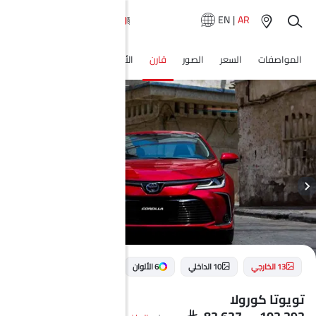
EN
|
AR
المواصفات
السعر
الصور
قارن
الأسئلة الشائعة
وكلاء سيارة
13 الخارجي
10 الداخلي
6 الألوان
تويوتا كورولا
SAR 82,627 - 102,292