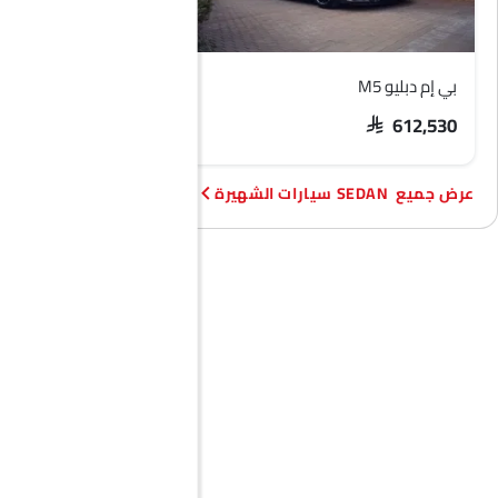
بي إم دبليو M5
هيونداي أكسنت
SAR 74,209 - 92,373
SAR 612,530
SEDAN سيارات الشهيرة