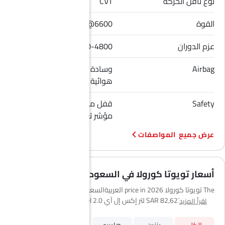
نوع ناقل الحركة
CVT
القوة
168Hp@6600
عزم الدوران
200Nm@4400-4800
Airbag
وسادة هوائية للسائق, وسادة
هوائية للراكب الأمامي
Safety
قفل مركزي, إنذار ضد السرقة,
مؤشر تغيير المسار
المواصفات
أسعار تويوتا كورولا في السعودية
The تويوتا كورولا 2026 price in العربيةالسعودية starts from
SAR 82,627 for the 1.5 لتر إكس إل آي and the top model 2.0 لتر جي إل
اقرأ المزيد
آي إم آر goes up to SAR 102,292. يصل سعر تويوتا كورولا 2026 في
العربيةالسعودية إلى SAR 102,292 لفئة 2.0 لتر جي إل آي إم آر. تتوفر