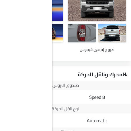
+27
+29
صور ج إم سي فيجوس
صور رينو كوليوس
المحرك وناقل الحركة
صندوق التروس
7 Speed DCT
8 Speed
نوع ناقل الحركة
Automtic
Automatic