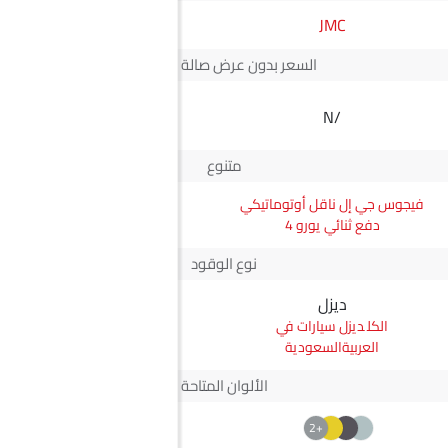
JMC
رينو
السعر بدون عرض صالة العرض*
SAR 99,900
N/A
سعر كوليوس
متنوع
فيجوس جي إل ناقل أوتوماتيكي
كوليوس تيكنو
دفع ثنائي يورو 4
نوع الوقود
ديزل
بترول
ديزل سيارات في
بترول سيارات في
العربيةالسعودية
العربيةالسعودية
الألوان المتاحة
+1
+2