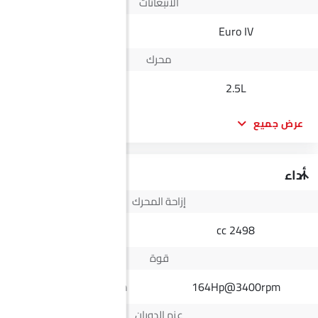
الانبعاثات
Yes
Euro IV
محرك
2.0L TGDI
2.5L
عرض جميع
أداء
إزاحة المحرك
1969 cc
2498 cc
قوة
215Hp@5000rpm
164Hp@3400rpm
عزم الدوران