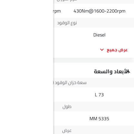
325Nm@1800-4500rpm
430Nm@1600-2200rpm
نوع الوقود
Petrol
Diesel
عرض جميع
الأبعاد والسعة
سعة خزان الوقود (لتر)
55 L
73 L
طول
--
5335 MM
عرض