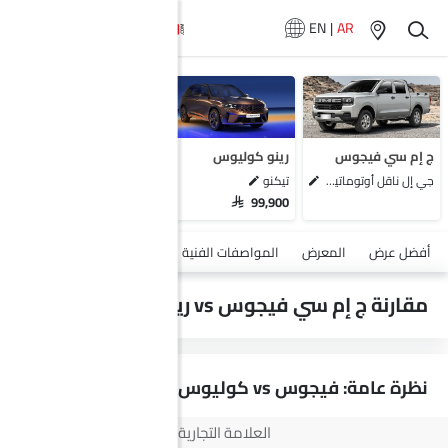
EN
|
AR
سيارات المماثلة
سوزوكي أكروس
ميتسوبيشي اكلبس كروس
هافال إتش6
ج إم سي فيجوس
رينو كوليوس
فورد تيريتوري
جي إل ناقل أوتوماتيكي دفع ثنائي يورو 4
تيكنو
SAR 99,900
أضف مركبة
أفضل عرض
المعرض
المواصفات الفنية
السلامة والأمان
الميزات
مقارنة ج إم سي فيجوس vs رينو كوليوس
نظرة عامة: فيجوس vs كوليوس
العلامة التجارية