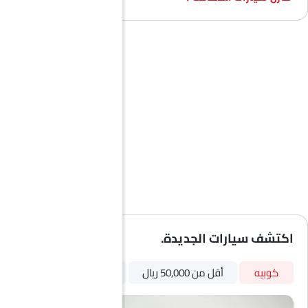
مستشعر التصادم
إنذار ضد السرقة
مرآة الرؤية الخلفية ليلا ونهارا
منع تشغيل المحرك
التحكم في الجر
جبهة أضواء الضباب
مصابيح أمامية قابلة للتعديل
مرآة الرؤية الخلفية الخارجية قابلة للتعديل كهربائياً
ممسحة استشعار المطر
عجلات معدنية
هوائي مدمج
خارج مرآة الرؤية الخلفية مؤشر الانعطاف
مقياس المسافة الرقمي
مدفأة
اكتشف سيارات الجديدة.
مقياس تاتشو
مقياس تعدد الرحلات الإلكتروني
كوبيه
أقل من 50,000 ريال
سبورتس كارز
بترول
ساعة رقمية
نظام التحكم في ثبات السيارة