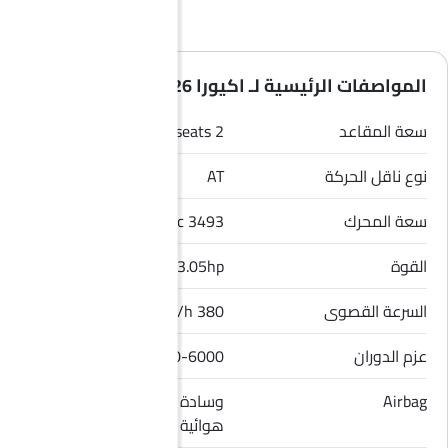
المواصفات الرئيسية لـ اكيورا NSX 2026
سعة المقاعد
2 seats
نوع ناقل الحركة
AT
سعة المحرك
3493 cc
القوة
573.05hp
السرعة القصوى
380 Km/h
عزم الدوران
645Nm@2000-6000
Airbag
وسادة هوائية للسائق, وسادة
هوائية للراكب الأمامي