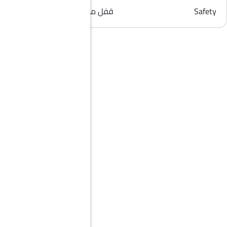
Safety
قفل مركزي, إنذار ضد السرقة