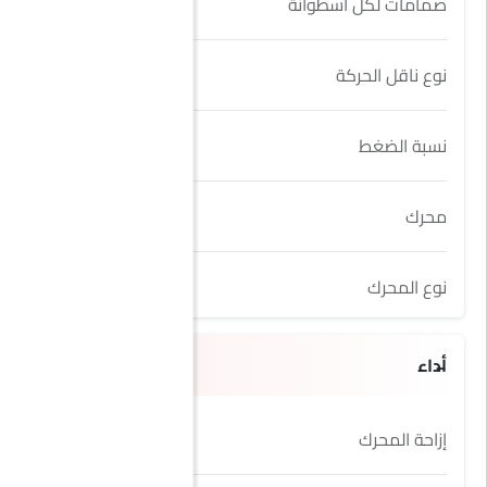
صمامات لكل اسطوانة
4
نوع ناقل الحركة
AT
نسبة الضغط
10.1
محرك
3.5L
نوع المحرك
Water-cooled motor
أداء
إزاحة المحرك
3493 cc