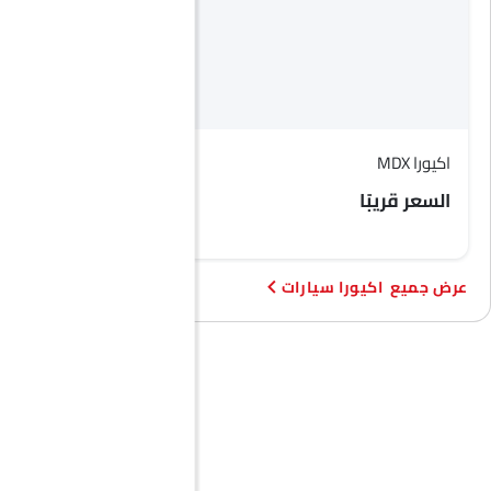
صندوق الطاقة
مرايا جانبية مدفأة
إضاءة نهارية LED
مقعد وظيفة ذاكرة السائق
شاحن USB
أندرويد أوتو
اكيورا MDX
تي إل إكس
أبل كاربلاي
السعر قريبًا
السعر قريبًا
اكيورا سيارات