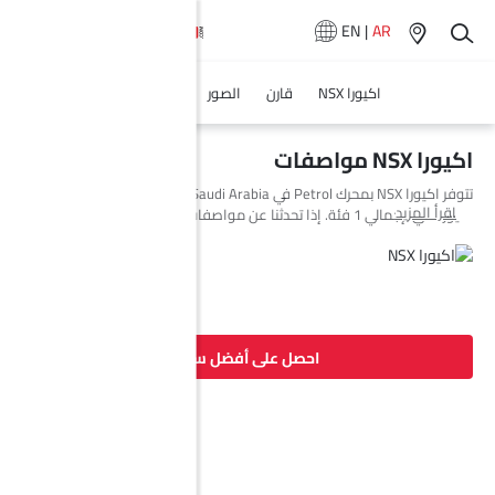
EN
|
AR
اكيورا NSX
قارن
الصور
المواصفات
اكيورا NSX مواصفات
تتوفر اكيورا NSX بمحرك Petrol في Saudi Arabia. السيارة الجديدة كوبيه من
اقرأ المزيد
اكيورا تأتي بإجمالي 1 فئة. إذا تحدثنا عن مواصفات محرك اكيورا NSX فإن سعة
المحرك Petrol هي 3493 cc. تتوفر NSX بناقل حركة AT. وأيضًا، بناءً على الفئة
ونوع الوقود، يبلغ استهلاك الوقود للسيارة NSX 9.7 kmpl kmpl. السيارة NSX
هي 2 مقاعد كوبيه وتبلغ طولها 4487 MM وعرضها 1939 MM وقاعدة
عجلاتها 2630 MM. مع خلوص أرضي يبلغ 104.
احصل على أفضل سعر