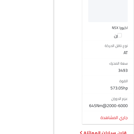
اتصال بلوتوث
المدخل المساعد وUSB
التحكم التلقائي في المناخ
نوافذ كهربائية أمامية
اكيورا NSX
نوافذ كهربائية خلفية
قارن
ضوء تحذير منخفض من الوقود
نوع ناقل الحركة
مقاعد قابلة للتعديل
AT
مقاعد جلدية
سعة المحرك
حاملات الأكواب-أمامية
3493
ضوء الجذع
نظام منع انغلاق المكابح
القوة
قفل مركزي
573.05hp
وسادة هوائية للسائق
عزم الدوران
وسادة هوائية للركاب
645Nm@2000-6000
وسادة هوائية جانبية أمامية
أحزمة المقاعد الخلفية
جاري المشاهدة
تحذير حزام المقعد
مساعد المكابح
قارن سيارات المماثلة