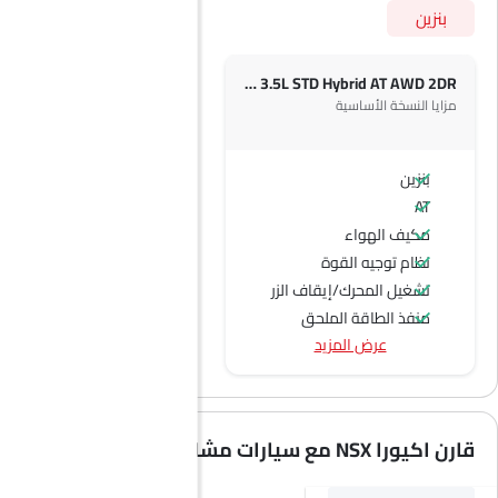
بنزين
NSX 3.5L STD Hybrid AT AWD 2DR
مزايا النسخة الأساسية
بنزين
AT
مكيف الهواء
نظام توجيه القوة
تشغيل المحرك/إيقاف الزر
منفذ الطاقة الملحق
عرض المزيد
نظام التحكم في السرعة
عجلة قيادة متعددة الوظائف
الراديو هي AM (تعديل السعة) أو FM (تضمين التردد)،
جبهة المتحدثين
قارن اكيورا NSX مع سيارات مشابهة
مكبرات الصوت الخلفية
الصوت 2DIN المتكامل