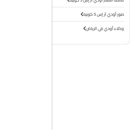
قائمة أسعار أودي آر إس 5 كوبيه
صور أودي آر إس 5 كوبيه
وكلاء أودي في الرياض‎