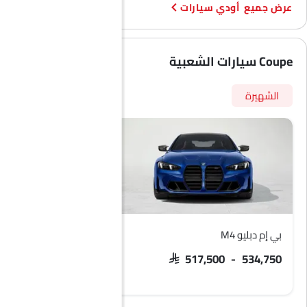
أودي سيارات
Coupe سيارات الشعبية
الشهيرة
بي إم دبليو M4
بي إم دبليو X6
SAR 437,000
SAR 517,500 - 534,750