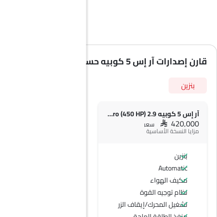
قارن إصدارات آر إس 5 كوبيه حسب المواصفات
بنزين
آر إس 5 كوبيه 2.9 TFSI quattro (450 HP)
SAR 420,000
سعر
مزايا النسخة الأساسية
بنزين
Automatic
مكيف الهواء
نظام توجيه القوة
تشغيل المحرك/إيقاف الزر
منفذ الطاقة الملحق