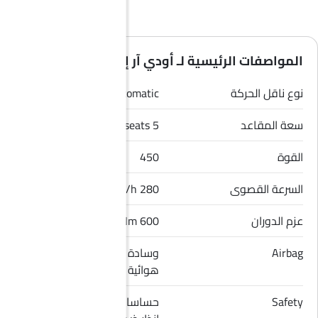
المواصفات الرئيسية لـ أودي آر إس 5 كوبيه 2026
نوع ناقل الحركة
Automatic
سعة المقاعد
5 seats
القوة
450
السرعة القصوى
280 Km/h
عزم الدوران
600 Nm
Airbag
وسادة هوائية للسائق, وسادة
هوائية للراكب الأمامي
Safety
حساسات الركن, قفل مركزي,