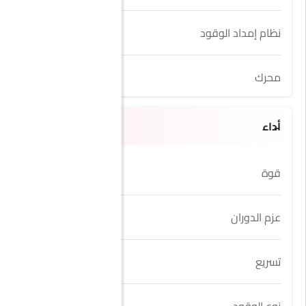
نظام إمداد الوقود
Direct Injection
محرك
2.9 L
أداء
قوة
450
عزم الدوران
600 Nm
تسريع
3.9 s