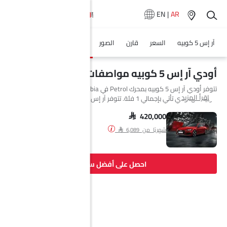
EN
|
AR
آر إس 5 كوبيه
السعر
قارن
الصور
المواصفات
وكلاء سيارة
أودي آر إس 5 كوبيه مواصفات
تتوفر أودي آر إس 5 كوبيه بمحرك Petrol في Saudi Arabia. السيارة الجديدة
اقرأ المزيد
كوبيه من أودي تأتي بإجمالي 1 فئة. تتوفر آر إس 5 كوبيه بناقل حركة
Automatic. السيارة آر إس 5 كوبيه هي 5 مقاعد كوبيه وتبلغ طولها 4723
mm MM وعرضها 1861 mm MM وقاعدة عجلاتها 2766 mm MM.
SAR 420,000
شهريًا من SAR 6,089
احصل على أفضل سعر