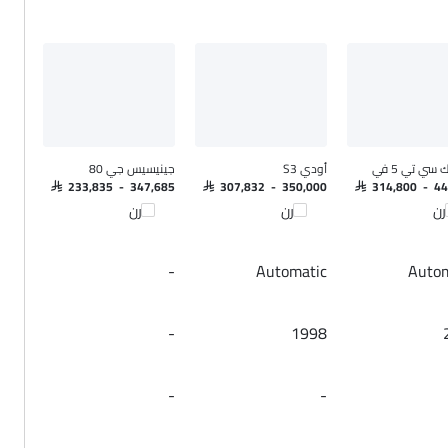
 سي تي 5 في
أودي S3
جينيسيس جي 80
SAR 233,835 - 347,685
SAR 307,832 - 350,000
SAR 314,800 - 4
رن
قارن
قارن
-
Automatic
Autom
-
1998
-
-