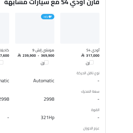
قارن أودي S4 مع سيارات مشابهة
HEV
أودي S4
هونشي إتش 9
كاديلاك
47,600
SAR 239,900 - 369,900
SAR 317,000
قارن
قارن
قا
نوع ناقل الحركة
atic
Automatic
-
سعة المحرك
2998
2998
-
القوة
-
321Hp
-
عزم الدوران