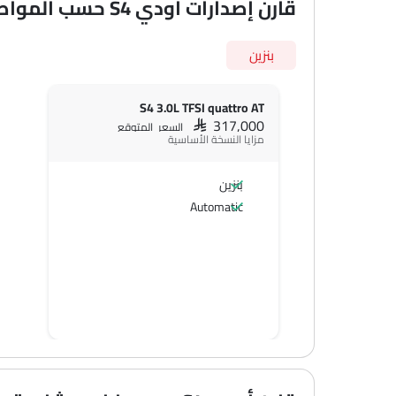
قارن إصدارات أودي S4 حسب المواصفات
بنزين
S4 3.0L TFSI quattro AT
SAR 317,000
السعر المتوقع
مزايا النسخة الأساسية
بنزين
Automatic