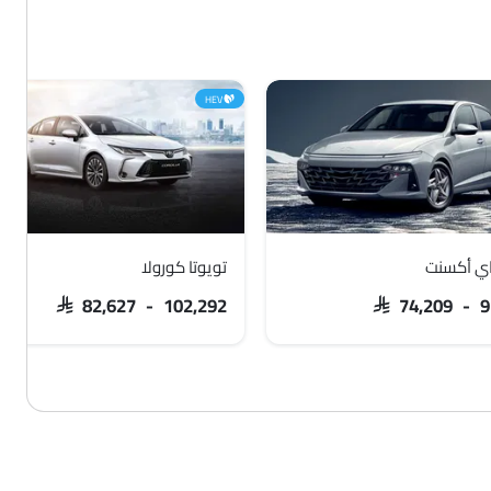
HEV
ي أكسنت
تويوتا كورولا
SAR 82,627 - 102,292
SAR 74,209 - 