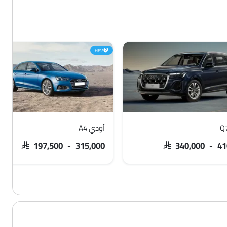
HEV
أودي A4
SAR 197,500 - 315,000
SAR 340,000 - 41