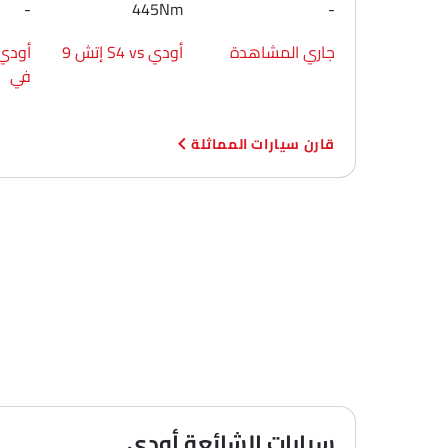
-
445Nm
-
جاري المشاهدة
أودي S4 vs إتش 9
في
قارن سيارات المماثلة
سيارات الشائعة أودي