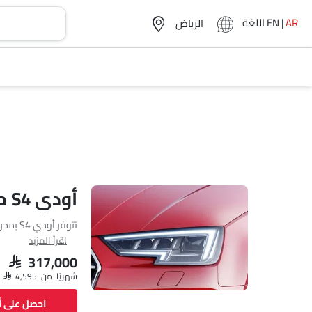
AR
|
EN
اللغة
أودي S4 مواصفات
فئة.
اقرأ المزيد
SAR 317,000
شهريًا من SAR 4,595
احصل على 