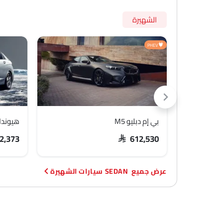
الشهيرة
PHEV
بي إم دبليو M5
هيوندا
92,373
SAR 612,530
SEDAN سيارات الشهيرة