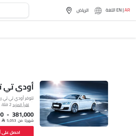
AR
|
EN
اللغة
أودي تي ت
اقرأ المزيد
00 - 381,000
mm MM.
شهريًا من SAR 5,053
احصل على 