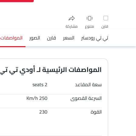
قارن
متنوع
مشاركة
تي تي رودستر
السعر
قارن
الصور
المواصفات
فيسبوك
تويتر
واتساب
المواصفات الرئيسية لـ أودي تي تي رود
سعة المقاعد
2 seats
السرعة القصوى
250 Km/h
القوة
230