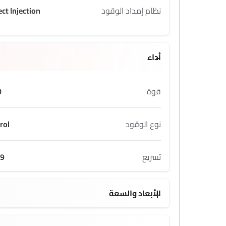
نظام إمداد الوقود
ect Injection
أداء
قوة
0
نوع الوقود
rol
تسريع
9 s
الأبعاد والسعة
305 L L
4177 mm MM
1353 mm MM