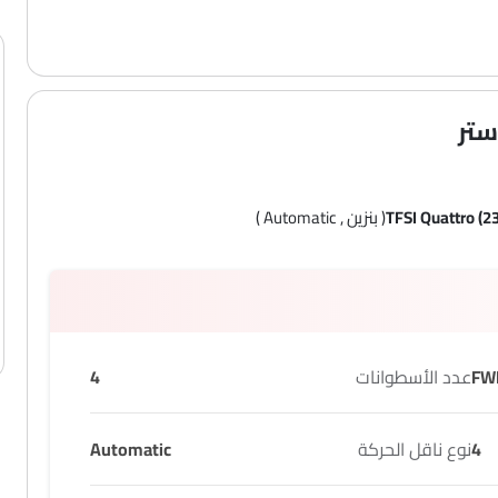
ستر
( بنزين , Automatic )
FW
عدد الأسطوانات
4
4
نوع ناقل الحركة
Automatic