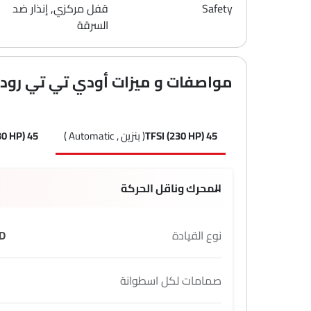
Safety
قفل مركزي, إنذار ضد
السرقة
مواصفات و ميزات أودي تي تي رود
45 TFSI (230 HP)
( بنزين , Automatic )
45 TFSI Quattro (230 HP)
المحرك وناقل الحركة
نوع القيادة
D
صمامات لكل اسطوانة