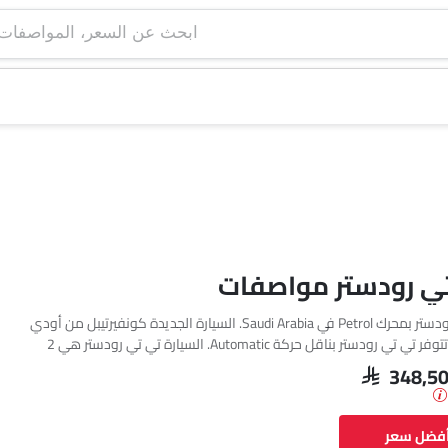
ابحث عن السعر، ا
ي رودستر مواصفات
تتوفر أودي تي تي رودستر بمحرك Petrol في Saudi Arabia. السيارة الجديدة كونفيرتيبل من أودي
تأتي بإجمالي 2 فئة. تتوفر تي تي رودستر بناقل حركة Automatic. السيارة تي تي رودستر هي 2
مقاعد كونفيرتيبل وتبلغ طولها 4177 mm MM وعرضها 1966 mm MM وقاعدة عجلاتها 2505
SAR 348,5
أفضل سعر