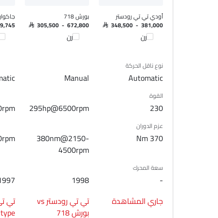
نوافذ كهربائية أمامية
ضوء تحذير منخفض من الوقود
أودي تي تي رودستر
بورش 718
جاكوار -type
مقعد خلفي قابل للطي
69,745
SAR 305,500 - 672,800
SAR 348,500 - 381,000
مقاعد قابلة للتعديل
قارن
قارن
قا
مقاعد جلدية
عمود توجيه قابل للتعديل
نوع ناقل الحركة
حاملات الأكواب-أمامية
atic
Manual
Automatic
حامل زجاجة
القوة
مرآة الزينة
0rpm
295hp@6500rpm
230
نظام منع انغلاق المكابح
قفل مركزي
عزم الدوران
أقفال أمان للأطفال
0rpm
380nm@2150-
370 Nm
وسادة هوائية للسائق
4500rpm
وسادة هوائية للركاب
سعة المحرك
أحزمة المقاعد الخلفية
1997
1998
-
أحزمة المقاعد الأمامية القابلة للتعديل في الارتفاع
تحذير حزام المقعد
جاري المشاهدة
تي تي رودستر vs
مساعد المكابح
بورش 718
type