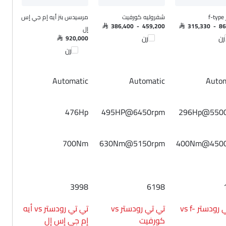
f
شفروليه كورفيت
مرسيدس بنز أيه إم جي إس
SAR 386,400 - 459,200
SAR 315,330 - 8
إل
رن
قارن
SAR 920,000
قارن
Automatic
Automatic
Autom
476Hp
495HP@6450rpm
296Hp@550
700Nm
630Nm@5150rpm
400Nm@450
3998
6198
تي تي رودستر vs f-
تي تي رودستر vs
تي تي رودستر vs أيه
كورفيت
إم جي إس إل