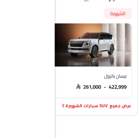
هوائي زعنفة القرش
الشهيرة
نيسان باترول
فورد تيريتوري
 103,900 - 133,900
SAR 261,000 - 422,999
SUV سيارات الشهيرة