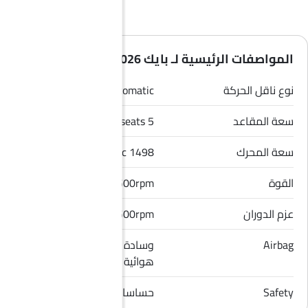
المواصفات الرئيسية لـ بايك X55 2026
نوع ناقل الحركة
Automatic
سعة المقاعد
5 seats
سعة المحرك
1498 cc
القوة
185Hp@5500rpm
عزم الدوران
305Nm@1500-4500rpm
Airbag
وسادة هوائية للسائق, وسادة
هوائية للراكب الأمامي
Safety
حساسات الركن, قفل مركزي