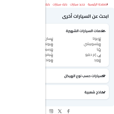
الصفحة الرئيسية
جديد سيارات
بايك سيارات
بايك X55
المواصفات
ابحث عن السيارات أخرى
علامات السيارات الشهيرة
تويوتا
نيسان
ميتسوبيشي
هيونداي
كيا
مرسيدس-بنز
بي إم دبليو
شيفروليه
فورد
هوندا
السيارات حسب نوع الهيكل
نماذج شعبية
جيتور T2
نيسان Patrol 2025
تويوتا Fortuner
إم جي 5 2025
هيونداي Tucson
فورد Taurus
تويوتا Hiace 2025
تويوتا Yaris
إم جي RX9
إيسوزو D-Max