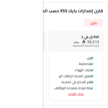
قارن إصدارات بايك X55 حسب المواصفات
بنزين
X55 إل في 2
X55 إل في3
SAR 59,991
SAR 56,513
سعر
سعر
مزايا النسخة الأساسية
بنزين
بنزين
Automatic
Automatic
مكيف الهواء
تشغيل المحرك/إيقاف الزر
نظام التحكم في السرعة
عجلة قيادة متعددة الوظائف
عرض المزيد
الراديو هي AM (تعديل السعة) أو FM (تضمين التردد)،
جبهة المتحدثين
مكبرات الصوت الخلفية