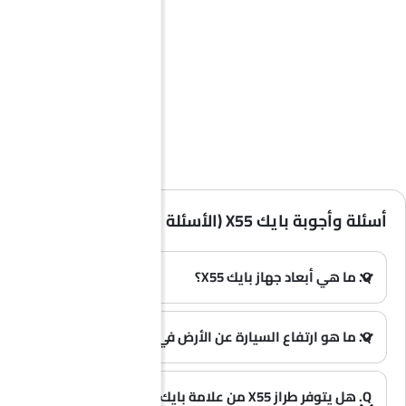
أسئلة وأجوبة بايك X55 (الأسئلة الشائعة)
Q. ما هي أبعاد جهاز بايك X55؟
A. يبلغ طول سيارة بايك X55 في المملكة العربية السعودية 4620 MM، وعرضها 1886 MM، وارتفاعها 1680 MM، وقاعدة عجلاتها 2735 MM.
(0)
Q. ما هو ارتفاع السيارة عن الأرض في طراز بايك X55؟
A. يبلغ ارتفاع السيارة بايك X55 عن سطح الأرض 160 .
(0)
Q. هل يتوفر طراز X55 من علامة بايك بخيار الوقود من