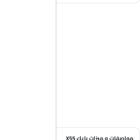
مواصفات و ميزات بايك X55