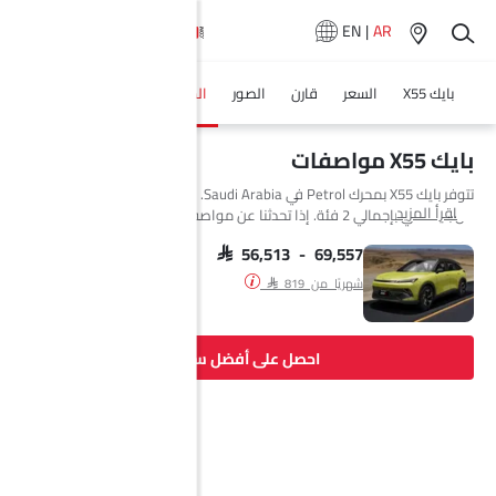
EN
|
AR
بايك X55
السعر
قارن
الصور
المواصفات
وكلاء سيارة
بايك X55 مواصفات
تتوفر بايك X55 بمحرك Petrol في Saudi Arabia. السيارة الجديدة إس يو في
اقرأ المزيد
من بايك تأتي بإجمالي 2 فئة. إذا تحدثنا عن مواصفات محرك بايك X55 فإن سعة
المحرك Petrol هي 1499 cc. تتوفر X55 بناقل حركة Automatic. السيارة X55
هي 5 مقاعد إس يو في وتبلغ طولها 4620 MM وعرضها 1886 MM وقاعدة
SAR 56,513 - 69,557
عجلاتها 2735 MM.
شهريًا من SAR 819
احصل على أفضل سعر