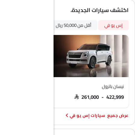
اكتشف سيارات الجديدة.
إس يو في
أقل من 50,000 ريال
أوتوماتيكي
بترول
نيسان باترول
فورد تيريتوري
 103,900 - 133,900
SAR 261,000 - 422,999
سيارات إس يو في