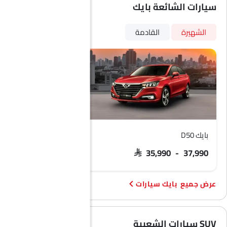
سيارات الشائعة بايك
الشهيرة
القادمة
بايك D50
بايك X55
SAR 56,513 - 69,557
SAR 35,990 - 37,990
بايك سيارات
SUV سيارات الشعبية