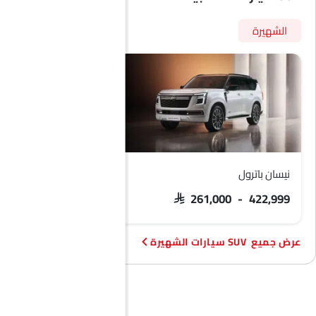
الشهيرة
نيسان باترول
فورد تيريتوري
 103,900 - 133,900
SAR 261,000 - 422,999
SUV سيارات الشهيرة