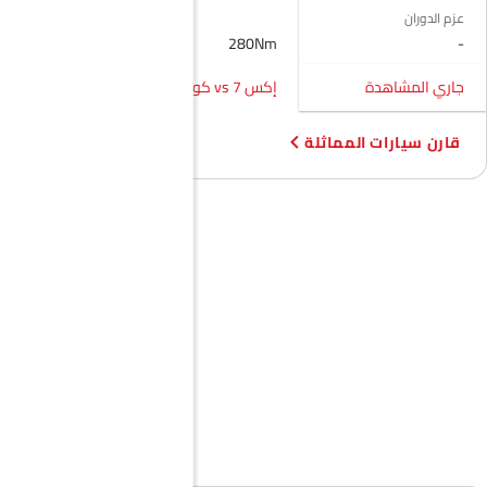
عزم الدوران
380Nm
280Nm
-
جاري المشاهدة
إكس 7 vs كوراندو
إكس 7 vs إتش 7
قارن سيارات المماثلة