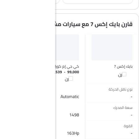
قارن بايك إكس 7 مع سيارات مشابهة
بايك إكس 7
كي جي إم كوراندو
هافال إتش 7
SAR 105,685
SAR 87,539 - 99,000
قارن
قارن
قارن
نوع ناقل الحركة
Automatic
Automatic
-
سعة المحرك
1998
1498
-
القوة
228Hp
163Hp
-