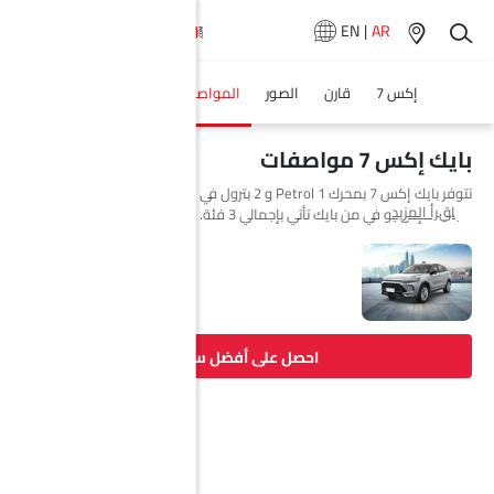
EN
|
AR
إكس 7
قارن
الصور
المواصفات
وكلاء سيارة
بايك إكس 7 مواصفات
تتوفر بايك إكس 7 بمحرك 1 Petrol و 2 بترول في Saudi Arabia. السيارة
اقرأ المزيد
الجديدة إس يو في من بايك تأتي بإجمالي 3 فئة.
احصل على أفضل سعر