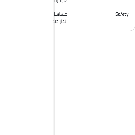
هوائية للراكب الأمامي
Safety
حساسات الركن, قفل مركزي,
إنذار ضد السرقة