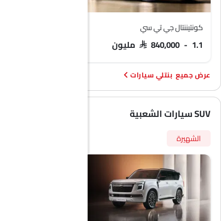
كونتيننتال جي تي سي
كونتيننتال جي تي
SAR 840,000 - 1.1 مليون
 770,000 - 900,000
بنتلي سيارات
SUV سيارات الشعبية
الشهيرة