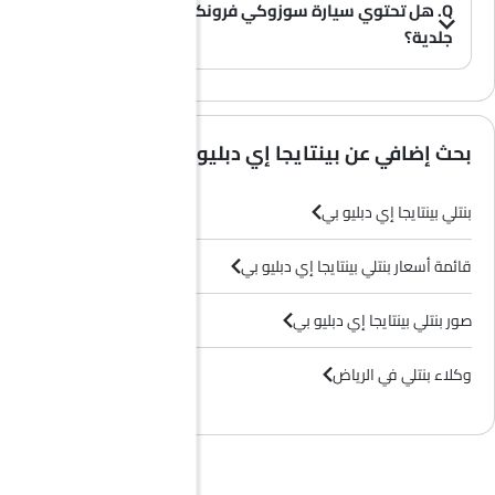
Q. هل تحتوي سيارة سوزوكي فرونكس على مقاعد
جلدية؟
(0)
A. عموماً، لا تأتي طرازات سوزوكي فرونكس بمقاعد جلدية، بل تحتوي معظم فئاتها على مقاعد قماشية فقط.
بحث إضافي عن بينتايجا إي دبليو بي
بنتلي بينتايجا إي دبليو بي
قائمة أسعار بنتلي بينتايجا إي دبليو بي
صور بنتلي بينتايجا إي دبليو بي
وكلاء بنتلي في الرياض‎