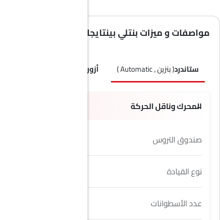
مواصفات و ميزات بنتلي بينتايجا إي دبليو بي
ستاندرد
( بنزين , Automatic )
أزور
( بنزين , Automatic )
إصدا
المحرك وناقل الحركة
صندوق التروس
8 Speed
نوع القيادة
AWD
عدد الأسطوانات
8