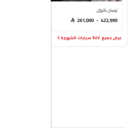
نيسان باترول
فورد تيريتوري
 103,900 - 133,900
SAR 261,000 - 422,999
SUV سيارات الشهيرة