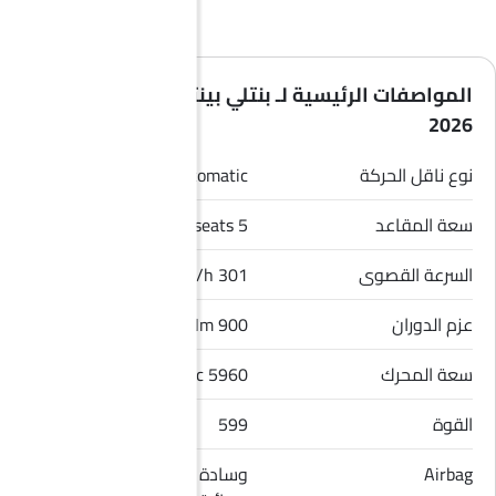
المواصفات الرئيسية لـ بنتلي بينتايجا إي دبليو بي
2026
نوع ناقل الحركة
Automatic
سعة المقاعد
5 seats
السرعة القصوى
301 Km/h
عزم الدوران
900 Nm
سعة المحرك
5960 cc
القوة
599
Airbag
وسادة هوائية للسائق, وسادة