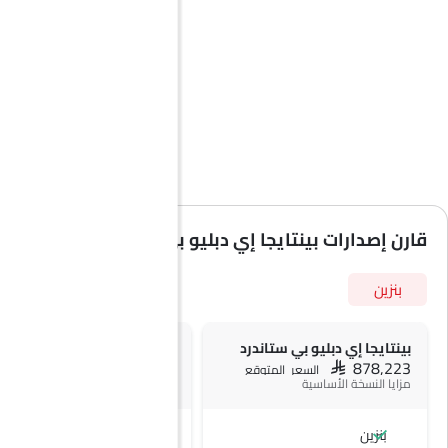
قارن إصدارات بينتايجا إي دبليو بي حسب المواصفات
بنزين
بينتايجا إي دبليو بي ستاندرد
بينتايجا إي دبليو بي أزور
SAR 878,223
SAR 1.02 مليون
السعر المتوقع
سعر
مزايا النسخة الأساسية
بنزين
بنزين