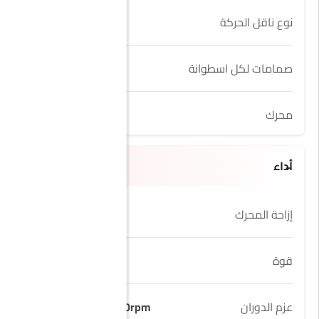
نوع ناقل الحركة
Automatic
صمامات لكل اسطوانة
4
محرك
4.0L Turbo
أداء
إزاحة المحرك
3996 cc
قوة
542Hp@6000rpm
عزم الدوران
770Nm@2000-4500rpm