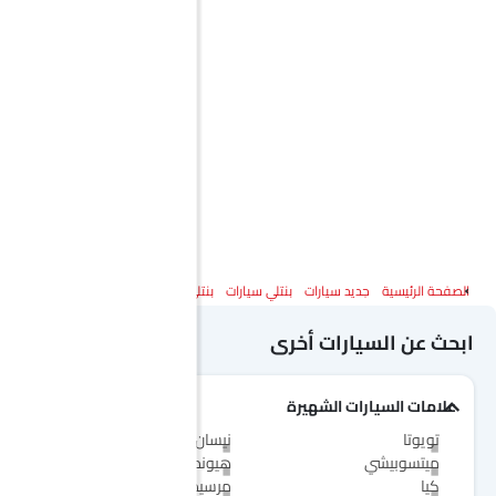
الصفحة الرئيسية
جديد سيارات
بنتلي سيارات
بنتلي بينتايجا إي دبليو بي
المواصفات
ابحث عن السيارات أخرى
علامات السيارات الشهيرة
تويوتا
نيسان
ميتسوبيشي
هيونداي
كيا
مرسيدس-بنز