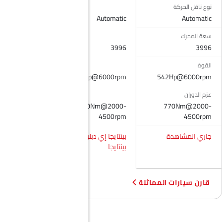
حاملات الأكواب-أمامية
نوع ناقل الحركة
Automatic
Automatic
Automatic
حامل زجاجة
نظام منع انغلاق المكابح
سعة المحرك
قفل مركزي
5461
3996
3996
وسادة هوائية للسائق
القوة
وسادة هوائية للركاب
421
542Hp@6000rpm
542Hp@6000rpm
أحزمة المقاعد الخلفية
تحذير حزام المقعد
عزم الدوران
770Nm@2000-
مساعد المكابح
770Nm@2000-
610 Nm
4500rpm
4500rpm
مستشعر التصادم
تحذير من فتح الباب جزئيًا
جاري المشاهدة
بينتايجا إي دبليو بي vs
مرآة الرؤية الخلفية ليلا ونهارا
بينتايجا
الفئة- جي
مصابيح أمامية قابلة للتعديل
عجلات معدنية
هوائي مدمج
قارن سيارات المماثلة
مقياس المسافة الرقمي
مدفأة
عجلة قيادة جلدية