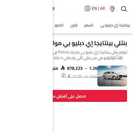
EN
|
AR
بينتايجا إي دبليو بي
السعر
قارن
الصور
المواصفات
وكلاء سيارة
بنتلي بينتايجا إي دبليو بي مواصفات
تتوفر بنتلي بينتايجا إي دبليو بي بمحرك Petrol في Saudi Arabia. السيارة
اقرأ المزيد
الجديدة إس يو في من بنتلي تأتي بإجمالي 4 فئة. إذا تحدثنا عن مواصفات محرك
بنتلي بينتايجا إي دبليو بي فإن سعة المحرك Petrol هي 5960 cc. تتوفر بينتايجا
إي دبليو بي بناقل حركة Automatic. السيارة بينتايجا إي دبليو بي هي 5 مقاعد
SAR 878,223 - 1.26 مليون
إس يو في وتبلغ طولها 5140 MM وعرضها 1998 MM وقاعدة عجلاتها 2995
شهريًا من SAR 12,733
MM.
احصل على أفضل سعر