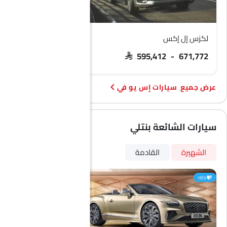
لكزس إل إكس
بي إم دبليو XM
SAR 885,500
SAR 595,412 - 671,772
سيارات إس يو في
سيارات الشائعة بنتلي
الشهيرة
القادمة
HEV
HEV