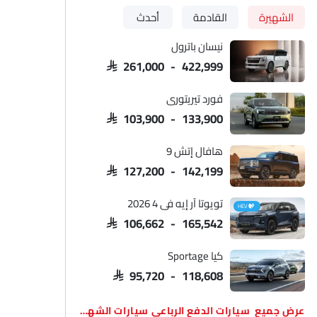
الشهيرة
القادمة
أحدث
نيسان باترول
المقاعد الخلفية
عجلة
SAR 261,000 - 422,999
فورد تيريتوري
SAR 103,900 - 133,900
هافال إتش 9
SAR 127,200 - 142,199
تويوتا آر إيه في 4 2026
HEV
SAR 106,662 - 165,542
كيا Sportage
SAR 95,720 - 118,608
سيارات الدفع الرباعي سيارات الشهيرة