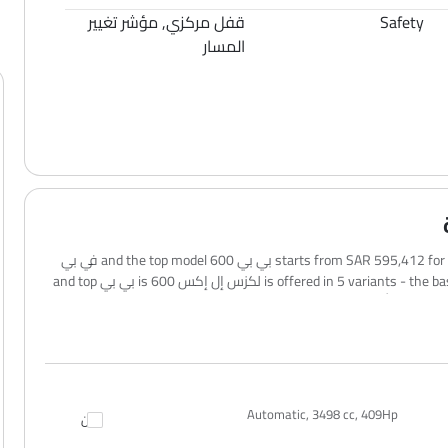
Safety
قفل مركزي, مؤشر تغيير
المسار
The لكزس إل إكس 2026 price in العربيةالسعودية starts from SAR 595,412 for the 600 بي بي and the top model 600 في بي
goes up to SAR 671,772. لكزس إل إكس 2026 is offered in 5 variants - the base model of لكزس إل إكس is 600 بي بي and top
model of لكزس إل إكس is 600 في بي. تظل الأسعار متسقة في جميع أنحاء العربيةالسعودية، بما في ذلك Riyadh, Jeddah,
Automatic, 3498 cc, 409Hp
قارن