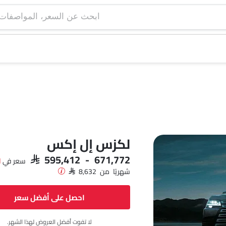
ابحث عن السعر، ا
لكزس إل إكس
SAR 595,412 - 671,772
سعر في
ا
شهريًا من SAR 8,632
احصل على أفضل سعر
لا تفوت أفضل العروض لهذا الشهر.