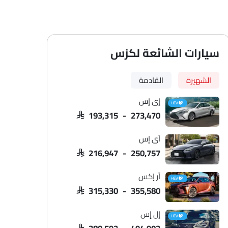
سيارات الشائعة لكزس
الشهيرة
القادمة
إي إس
HEV
SAR 193,315 - 273,470
آي إس
SAR 216,947 - 250,757
آر إكس
HEV
SAR 315,330 - 355,580
إل إس
HEV
SAR 380,592 - 494,902