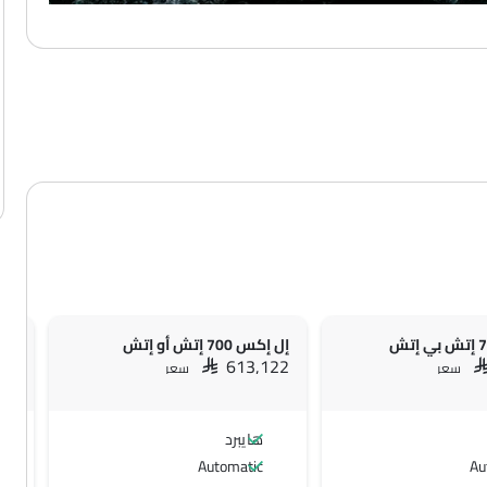
إل إكس 700 إتش أو إتش
إل إك
147
SAR 613,122
S
سعر
سعر
هايبرد
Automatic
Au