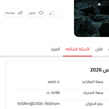
متنوع
مشاركة
قارن
فيسبوك
ت
قارن
الأسئلة الشائعة
المزيد
202
سعة المقاعد
4 seats
سعة المحرك
3498 cc
عزم الدوران
650Nm@2000-3600rpm