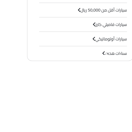
سيارات أقل من 50,000 ريال
سيارات فاميلي كارز
سيارات أوتوماتيكي
سيارات هجين
سيارات 7 مقاعد
سيارات 3000 سى سى وما فوق
س 600 إف إف
إل إكس 600 في بي
SAR 671,772
SAR 617,
سعر
سعر
بنزين
بنزين
Automatic
Automatic