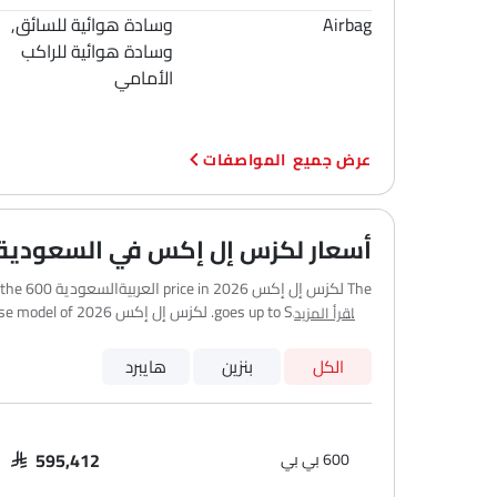
Airbag
وسادة هوائية للسائق,
وسادة هوائية للراكب
الأمامي
المواصفات
أسعار لكزس إل إكس في السعودية
اقرأ المزيد
Dammam والمدن الرئيسية الأخرى. قد يختلف السعر النهائي على الطريق قليلاً بناءً على التأمين، والتسجيل، والملحقات الاختيارية.
الكل
بنزين
هايبرد
600 بي بي
SAR 595,412