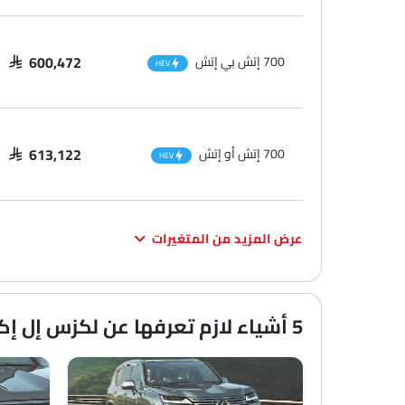
700 إتش بي إتش
SAR 600,472
HEV
700 إتش أو إتش
SAR 613,122
HEV
عرض المزيد من المتغيرات
5 أشياء لازم تعرفها عن لكزس إل إكس