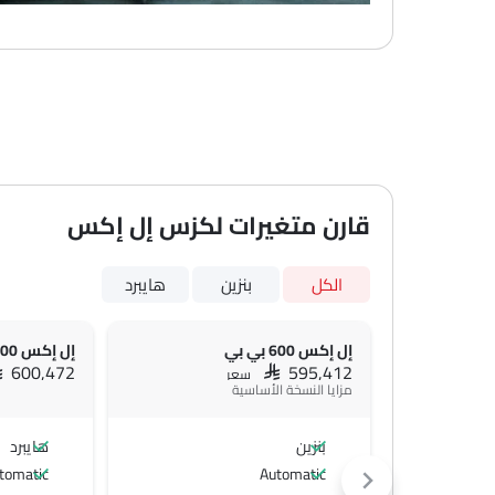
قارن متغيرات لكزس إل إكس
الكل
بنزين
هايبرد
إل إكس 600 بي بي
إل إكس 700 إتش بي إتش
AR 600,472
SAR 595,412
سعر
مزايا النسخة الأساسية
بنزين
هايبرد
tomatic
Automatic