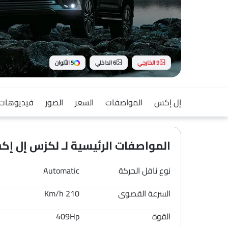
9 الخارجي
6 الداخلي
5 الألوان
إل إكس
المواصفات
السعر
الصور
فيديوهات
المواصفات الرئيسية لـ لكزس إل إكس 6
نوع ناقل الحركة
Automatic
السرعة القصوى
210 Km/h
القوة
409Hp