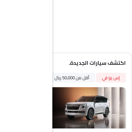
توزيع قوة الفرامل إلكترونيًا (EBD)
شاشة تعمل باللمس
عرض خارج درجة الحرارة
كاميرا خلفية
سقف الشمس
أقفال باب الطاقة
سقف القمر
مرايا جانبية مدفأة
إضاءة نهارية LED
اكتشف سيارات الجديدة.
برنامج الاستقرار الإلكتروني
مساعد تثبيت السيارة على المنحدرات
إس يو في
أقل من 50,000 ريال
بترول
نظام تثبيت مقاعد الأطفال ISOFIX