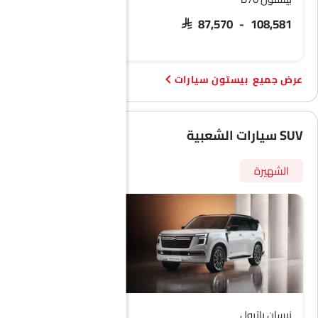
السعر قريبًا
SAR 87,570 - 108,581
بيستون سيارات
SUV سيارات الشعبية
الشهيرة
نيسان باترول
فورد تيريتوري