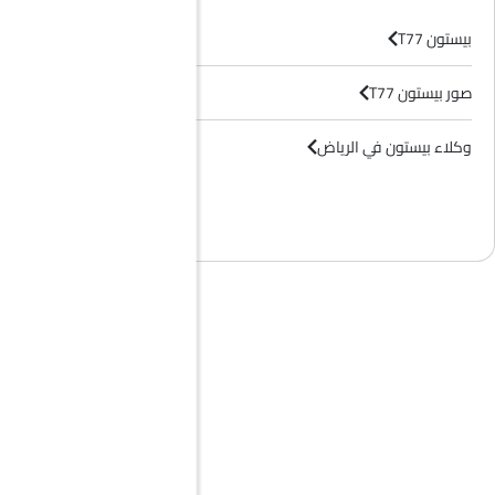
بيستون T77
صور بيستون T77
وكلاء بيستون في الرياض‎