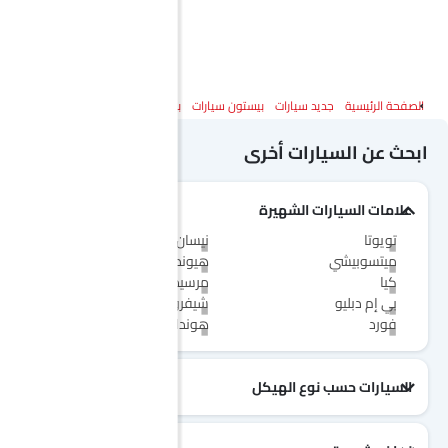
الصفحة الرئيسية
جديد سيارات
بيستون سيارات
بيستون T77
المواصفات
ابحث عن السيارات أخرى
علامات السيارات الشهيرة
تويوتا
نيسان
ميتسوبيشي
هيونداي
كيا
مرسيدس-بنز
بي إم دبليو
شيفروليه
فورد
هوندا
السيارات حسب نوع الهيكل