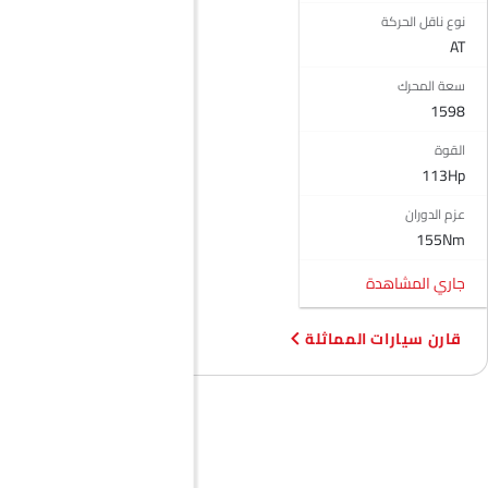
أقفال أمان للأطفال
نوع ناقل الحركة
وسادة هوائية للسائق
AT
وسادة هوائية للركاب
سعة المحرك
وسادة هوائية جانبية أمامية
1598
مساعد المكابح
مستشعر التصادم
القوة
منع تشغيل المحرك
113Hp
التحكم في الجر
عزم الدوران
مصابيح أمامية قابلة للتعديل
155Nm
مرآة الرؤية الخلفية الخارجية قابلة للتعديل كهربائياً
ممسحة النافذة الخلفية
جاري المشاهدة
مزيل ضباب للزجاج الخلفي
خارج مرآة الرؤية الخلفية مؤشر الانعطاف
قارن سيارات المماثلة
مدفأة
مقياس تعدد الرحلات الإلكتروني
ساعة رقمية
دخول بدون مفتاح
مراقبة ضغط الإطارات