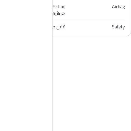
Airbag
وسادة هوائية للسائق, وسادة
هوائية للراكب الأمامي
Safety
قفل مركزي