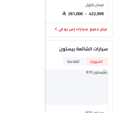
نيسان باترول
فورد تيريتوري
 103,900 - 133,900
SAR 261,000 - 422,999
سيارات إس يو في
سيارات الشائعة بيستون
الشهيرة
القادمة
بيستون B70
بيستون T99