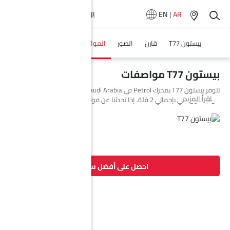
EN
|
AR
بيستون T77
قارن
الصور
المواصفات
وكلاء سيارة
بيستون T77 مواصفات
تتوفر بيستون T77 بمحرك Petrol في Saudi Arabia. السيارة الجديدة إس يو في
اقرأ المزيد
من بيستون تأتي بإجمالي 2 فئة. إذا تحدثنا عن مواصفات محرك بيستون T77
فإن سعة المحرك Petrol هي 1598 cc. تتوفر T77 بناقل حركة AT. وأيضًا، بناءً
على الفئة ونوع الوقود، يبلغ استهلاك الوقود للسيارة T77 6.9 (L/100Km)
kmpl. السيارة T77 هي 5 مقاعد إس يو في وتبلغ طولها 4330 MM وعرضها
1780 MM وقاعدة عجلاتها 2600 MM.
احصل على أفضل سعر