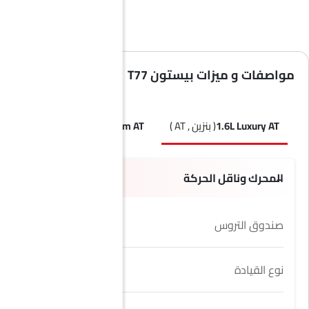
مواصفات و ميزات بيستون T77
1.6L Luxury AT
( بنزين , AT )
1.6L Premium AT
( بنزين , AT )
المحرك وناقل الحركة
صندوق التروس
6Speed
نوع القيادة
FWD