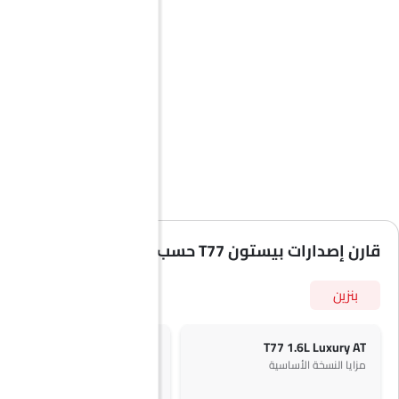
قارن إصدارات بيستون T77 حسب المواصفات
بنزين
T77 1.6L Premium AT
T77 1.6L Luxury AT
مزايا النسخة الأساسية
+ 2 ميزة إضافية