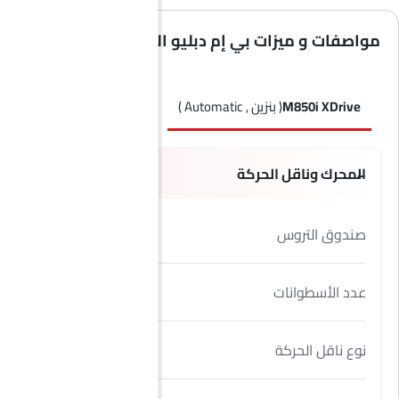
مواصفات و ميزات بي إم دبليو الفئة 8 كوبيه
M850i XDrive
( بنزين , Automatic )
المحرك وناقل الحركة
صندوق التروس
8 Speed
عدد الأسطوانات
8
نوع ناقل الحركة
Automatic