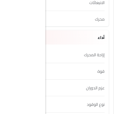
الانبعاثات
Yes
محرك
4.4L
أداء
إزاحة المحرك
4398 cc
قوة
530Hp
عزم الدوران
750Nm
نوع الوقود
Petrol