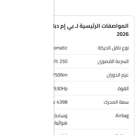
المواصفات الرئيسية لـ بي إم دبليو الفئة 8 كوبيه
2026
نوع ناقل الحركة
Automatic
السرعة القصوى
250 Km/h
عزم الدوران
750Nm
القوة
530Hp
سعة المحرك
4398 cc
Airbag
وسادة هوائية للسائق, وسادة
هوائية للراكب الأمامي