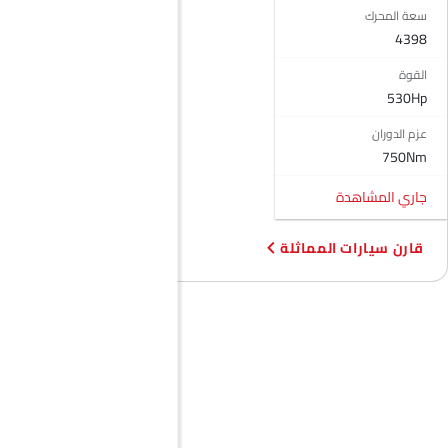
سعة المحرك
حاملات الأكواب-أمامية
4398
حامل زجاجة
مرآة الزينة
القوة
نظام منع انغلاق المكابح
530Hp
قفل مركزي
عزم الدوران
أقفال أمان للأطفال
750Nm
وسادة هوائية للسائق
وسادة هوائية للركاب
جاري المشاهدة
أحزمة المقاعد الخلفية
أحزمة المقاعد الأمامية القابلة للتعديل في الارتفاع
قارن سيارات المماثلة
تحذير حزام المقعد
تحذير من فتح الباب جزئيًا
مرآة الرؤية الخلفية ليلا ونهارا
مصابيح أمامية قابلة للتعديل
مرآة الرؤية الخلفية الخارجية قابلة للتعديل كهربائياً
عجلات معدنية
هوائي مدمج
خارج مرآة الرؤية الخلفية مؤشر الانعطاف