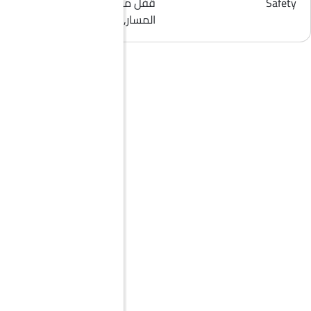
Safety
قفل مركزي, مؤشر تغيير
المسار, حساسات الركن