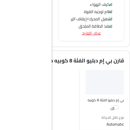
مكيف الهواء
نظام توجيه القوة
تشغيل المحرك/إيقاف الزر
منفذ الطاقة الملحق
عرض المزيد
نظام التحكم في السرعة
عجلة قيادة متعددة الوظائف
جبهة المتحدثين
مكبرات الصوت الخلفية
قارن بي إم دبليو الفئة 8 كوبيه مع سيارات مشابهة
اتصال بلوتوث
المدخل المساعد وUSB
التحكم التلقائي في المناخ
سيطرة على جودة الهواء
نوافذ كهربائية أمامية
نوافذ كهربائية خلفية
بي إم دبليو الفئة 8 كوبيه
ضوء تحذير منخفض من الوقود
قارن
مقاعد قابلة للتعديل
نوع ناقل الحركة
مسند رأس المقعد الخلفي
Automatic
مقاعد جلدية