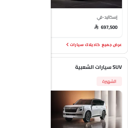
إسكاليد-في
سي تي 5
 245,800 - 250,000
SAR 697,500
كاديلاك سيارات
SUV سيارات الشعبية
الشهيرة