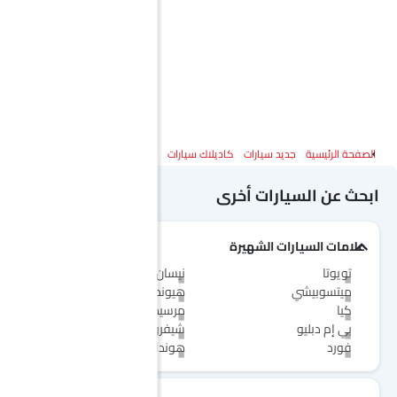
الصفحة الرئيسية
جديد سيارات
كاديلاك سيارات
كاديلاك XT6
المواصفات
ابحث عن السيارات أخرى
علامات السيارات الشهيرة
تويوتا
نيسان
ميتسوبيشي
هيونداي
كيا
مرسيدس-بنز
بي إم دبليو
شيفروليه
فورد
هوندا