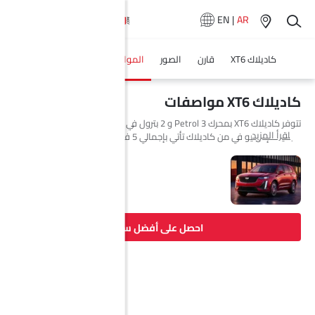
EN
|
AR
كاديلاك XT6
قارن
الصور
المواصفات
وكلاء سيارة
كاديلاك XT6 مواصفات
تتوفر كاديلاك XT6 بمحرك 3 Petrol و 2 بترول في Saudi Arabia. السيارة
اقرأ المزيد
الجديدة إس يو في من كاديلاك تأتي بإجمالي 5 فئة.
احصل على أفضل سعر