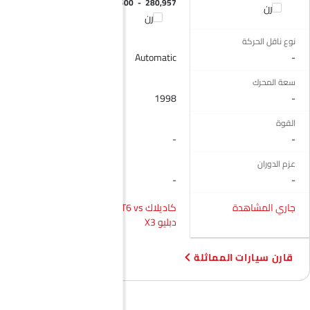
 215,000 - 273,000
SAR 264,500 - 280,957
قارن
قارن
قارن
نوع ناقل الحركة
Automatic
Automatic
-
سعة المحرك
1984
1998
-
القوة
-
-
-
عزم الدوران
-
-
-
جاري المشاهدة
كاديلاك XT6 vs بي إم
كاديلاك XT6 vs كيو 5
دبليو X3
قارن سيارات المماثلة