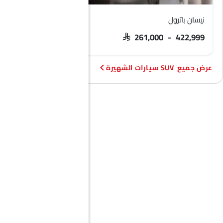
نيسان باترول
فورد تيريتوري
 103,900 - 133,900
SAR 261,000 - 422,999
SUV سيارات الشهيرة