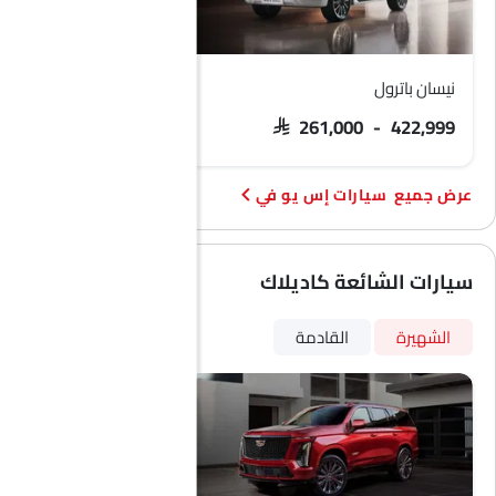
نيسان باترول
فورد تيريتوري
 103,900 - 133,900
SAR 261,000 - 422,999
سيارات إس يو في
سيارات الشائعة كاديلاك
الشهيرة
القادمة