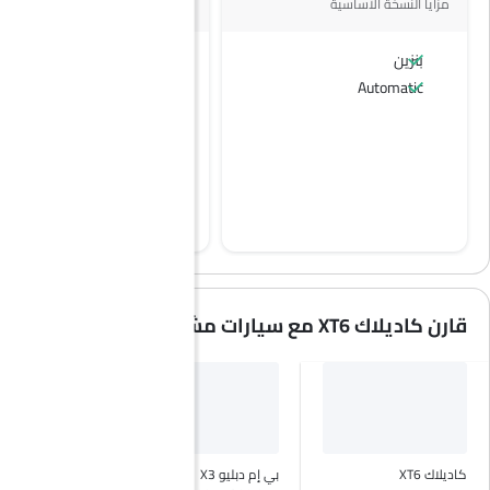
مزايا النسخة الأساسية
بنزين
بنزين
Automatic
Automatic
قارن كاديلاك XT6 مع سيارات مشابهة
كاديلاك XT6
بي إم دبليو X3
أودي كيو 5