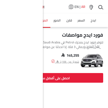
EN
|
AR
ايدج
السعر
قارن
الصور
المواصفات
وكلاء سيارة
فورد ايدج مواصفات
تتوفر فورد ايدج بمحرك Petrol في Saudi Arabia. السيارة الجديدة إس يو في
اقرأ المزيد
من فورد تأتي بإجمالي 3 فئة. إذا تحدثنا عن مواصفات محرك فورد ايدج فإن
سعة المحرك Petrol هي 1998 cc. تتوفر ايدج بناقل حركة AT. وأيضًا، بناءً على
الفئة ونوع الوقود، يبلغ استهلاك الوقود للسيارة ايدج 13.2Km/L kmpl.
SAR 145,255
السيارة ايدج هي 5 مقاعد إس يو في وتبلغ طولها 4811 MM وعرضها 1991
شهريًا من SAR 2,106
MM وقاعدة عجلاتها 2848 MM.
احصل على أفضل سعر