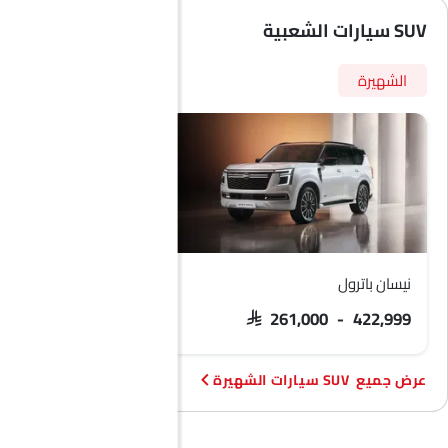
SUV سيارات الشعبية
الشهيرة
نيسان باترول
فورد تيريتوري
 103,900 - 133,900
SAR 261,000 - 422,999
SUV سيارات الشهيرة