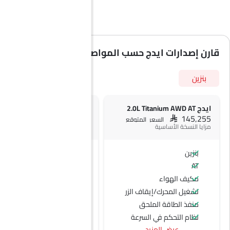
قارن إصدارات ايدج حسب المواصفات
بنزين
ايدج 2.0L Titanium AWD AT
ايدج 2.0L Trend AT
SAR 145,255
SAR 145,255
السعر المتوقع
السعر المتوقع
مزايا النسخة الأساسية
بنزين
بنزين
AT
AT
مكيف الهواء
تشغيل المحرك/إيقاف الزر
منفذ الطاقة الملحق
نظام التحكم في السرعة
عرض المزيد