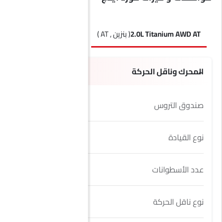
2.0L Titanium AWD AT
( بنزين , AT )
2.0L Trend AT
( بنزين , AT )
المحرك وناقل الحركة
صندوق التروس
8 Speed
نوع القيادة
AWD
عدد الأسطوانات
6
نوع ناقل الحركة
AT