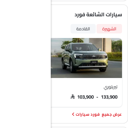
صندوق الطاقة
مرايا جانبية مدفأة
سيارات الشائعة فورد
إضاءة نهارية LED
مقعد وظيفة ذاكرة السائق
الشهيرة
القادمة
شاحن USB
أندرويد أوتو
أبل كاربلاي
تيريتوري
فورد F 150
 171,063 - 299,058
SAR 103,900 - 133,900
فورد سيارات