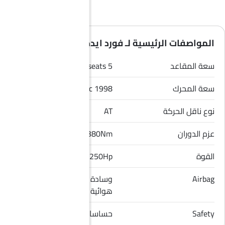
المواصفات الرئيسية لـ فورد ايدج 2026
سعة المقاعد
5 seats
سعة المحرك
1998 cc
نوع ناقل الحركة
AT
عزم الدوران
380Nm
القوة
250Hp
Airbag
وسادة هوائية للسائق, وسادة
هوائية للراكب الأمامي
Safety
حساسات الركن, قفل مركزي