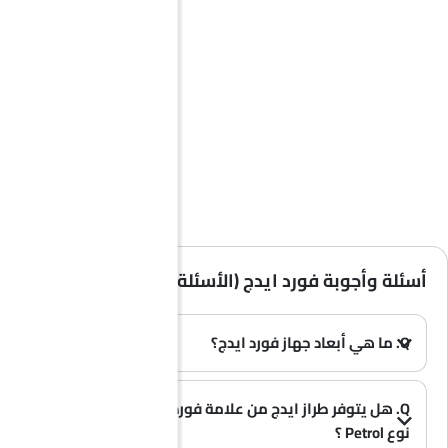
أسئلة وأجوبة فورد ايدج (الأسئلة الشائعة)
Q. ما هي أبعاد جهاز فورد ايدج؟
A. يبلغ طول سيارة فورد ايدج في المملكة العربية السعودية 4811 MM، وعرضها 1991 MM، وارتفاعها 1741 MM، وقاعدة عجلاتها 2848 MM.
(0)
Q. هل يتوفر طراز ايدج من علامة فورد بخيار الوقود من
نوع Petrol ؟
A. نعم، تتوفر سيارة فورد ايدج بخيار Petrol .
(0)