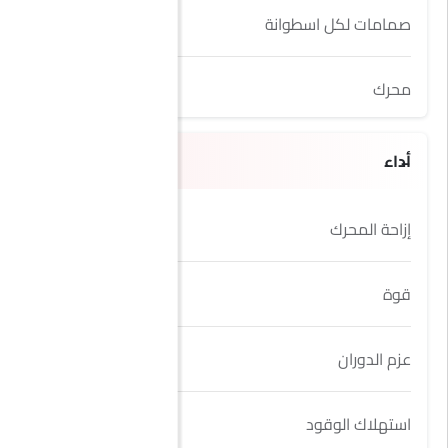
صمامات لكل اسطوانة
4
محرك
2.0L
أداء
إزاحة المحرك
1998 cc
قوة
250Hp
عزم الدوران
380Nm
استهلاك الوقود
13.2Km/L kmpl