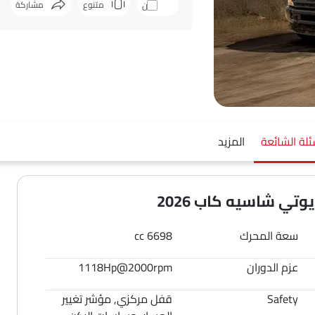
متنوع
مشاركة
قارن
فيسبوك
ت
ئلة الشائعة
المزيد
تي شاسيه كاب 2026
سعة المحرك
6698 cc
عزم الدوران
1118Hp@2000rpm
Safety
قفل مركزي, مؤشر تغيير