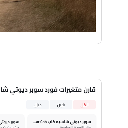
قارن متغيرات فورد سوبر ديوتي شا
الكل
بنزين
ديزل
سوبر ديوتي شاسيه كاب 6.2L F-350 XL Regular Cab
مزايا النسخة الأساسية
+ 4 ميزة إضافية