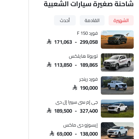
شاحنة صغيرة سيارات الشعبية
الشهيرة
القادمة
أحدث
فورد F 150
SAR 171,063 - 299,058
تويوتا هايلكس
SAR 113,850 - 189,865
فورد رينجر
SAR 190,000
جي إم سي سييرا إل دي
SAR 189,500 - 327,400
إيسوزو دي ماكس
SAR 69,000 - 138,000