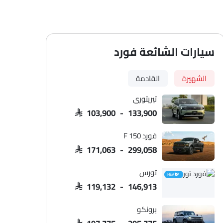
سيارات الشائعة فورد
الشهيرة
القادمة
تيريتوري
SAR 103,900 - 133,900
فورد F 150
SAR 171,063 - 299,058
تورس
HEV
SAR 119,132 - 146,913
برونكو
SAR 197,775 - 295,775