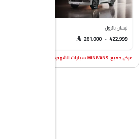
نيسان باترول
بي إم دبليو M5
SAR 612,530
SAR 261,000 - 422,999
MINIVANS سيارات الشهيرة