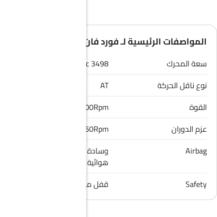
المواصفات الرئيسية لـ فورد فان ترانزيت 2026
سعة المحرك
3498 cc
نوع ناقل الحركة
AT
القوة
275Hp/6500Rpm
عزم الدوران
355Nm/3750Rpm
Airbag
وسادة هوائية للسائق, وسادة
هوائية للراكب الأمامي
Safety
قفل مركزي