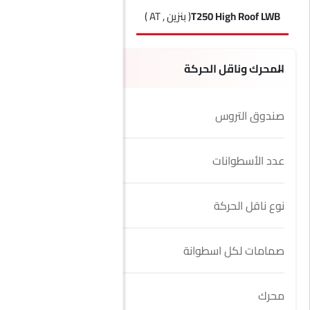
T250 High Roof LWB
( بنزين , AT )
T150 Med Roof LWB
( بنزين , AT )
المحرك وناقل الحركة
صندوق التروس
10 Speed
عدد الأسطوانات
6
نوع ناقل الحركة
AT
صمامات لكل اسطوانة
4
محرك
3.5L