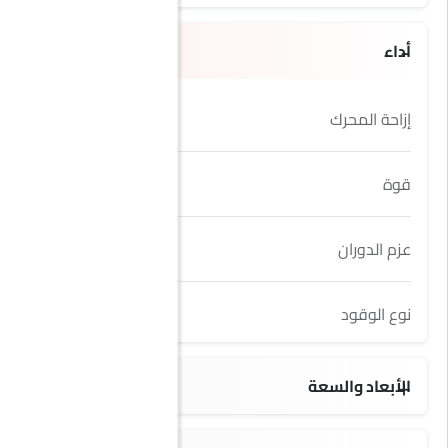
أداء
إزاحة المحرك
3498 cc
قوة
275Hp/6500Rpm
عزم الدوران
355Nm/3750Rpm
نوع الوقود
Petrol
الأبعاد والسعة
4082 Kg
5982 MM
2474 MM
2797 MM
3749 MM