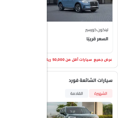
لينكون كورسير
بايك D50
السعر قريبًا
SAR 35,990 - 37,990
سيارات أقل من 50,000 ريال
سيارات الشائعة فورد
الشهيرة
القادمة