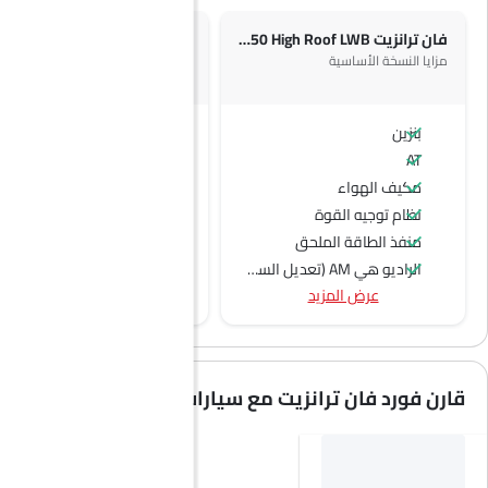
فان ترانزيت T250 High Roof LWB
مزايا النسخة الأساسية
بنزين
بنزين
AT
AT
مكيف الهواء
نظام توجيه القوة
منفذ الطاقة الملحق
الراديو هي AM (تعديل السعة) أو FM (تضمين التردد)،
عرض المزيد
جبهة المتحدثين
مكبرات الصوت الخلفية
الصوت 2DIN المتكامل
نوافذ كهربائية أمامية
قارن فورد فان ترانزيت مع سيارات مشابهة
ضوء تحذير منخفض من الوقود
مقاعد قابلة للتعديل
عمود توجيه قابل للتعديل
نظام منع انغلاق المكابح