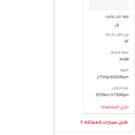
قفل مركزي
أقفال أمان للأطفال
فورد فان ترانزيت
وسادة هوائية للسائق
قارن
وسادة هوائية للركاب
نوع ناقل الحركة
وسادة هوائية جانبية أمامية
AT
مستشعر التصادم
سعة المحرك
منع تشغيل المحرك
3498
مصابيح أمامية قابلة للتعديل
مرآة الرؤية الخلفية الخارجية قابلة للتعديل كهربائياً
القوة
مدفأة
275Hp/6500Rpm
مقياس تعدد الرحلات الإلكتروني
عزم الدوران
ساعة رقمية
355Nm/3750Rpm
دخول بدون مفتاح
تحذير فحص المحرك
جاري المشاهدة
مراقبة ضغط الإطارات
كاميرا خلفية
قارن سيارات المماثلة
أقفال باب الطاقة