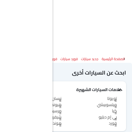
الصفحة الرئيسية
جديد سيارات
فورد سيارات
فورد فان ترانزيت
المواصفات
ابحث عن السيارات أخرى
علامات السيارات الشهيرة
تويوتا
نيسان
ميتسوبيشي
هيونداي
كيا
مرسيدس-بنز
بي إم دبليو
شيفروليه
فورد
هوندا