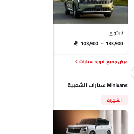
تيريتوري
فورد F 150
 171,063 - 299,058
SAR 103,900 - 133,900
فورد سيارات
Minivans سيارات الشعبية
الشهيرة
PHEV