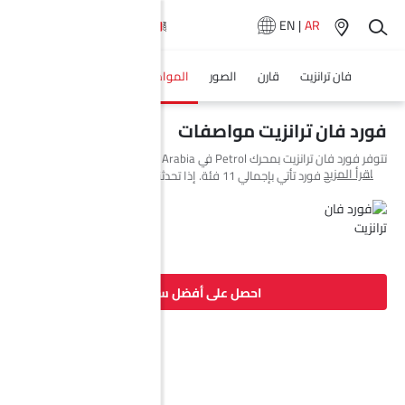
EN
|
AR
فان ترانزيت
قارن
الصور
المواصفات
وكلاء سيارة
فورد فان ترانزيت مواصفات
تتوفر فورد فان ترانزيت بمحرك Petrol في Saudi Arabia. السيارة الجديدة
اقرأ المزيد
Minivans من فورد تأتي بإجمالي 11 فئة. إذا تحدثنا عن مواصفات محرك فورد
فان ترانزيت فإن سعة المحرك Petrol هي 3498 cc. تتوفر فان ترانزيت بناقل
حركة AT.
احصل على أفضل سعر