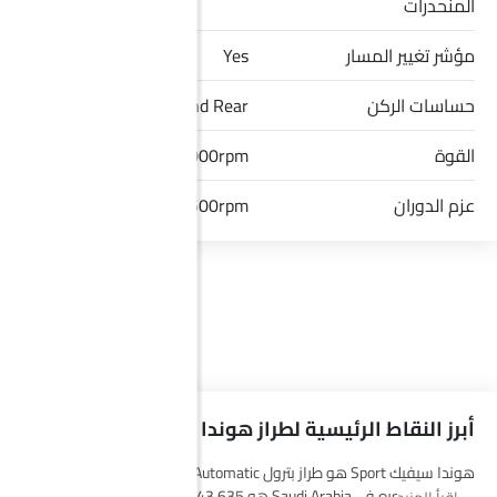
المنحدرات
مؤشر تغيير المسار
Yes
حساسات الركن
Front and Rear
القوة
180hp@6000rpm
عزم الدوران
240Nm@4500rpm
أبرز النقاط الرئيسية لطراز هوندا سيفيك سبورت
هوندا سيفيك Sport هو طراز بترول Automatic من مجموعة
هوندا
سيفيك
، وسعره في Saudi Arabia هو SAR 143,635. يتوفر هذا الطراز