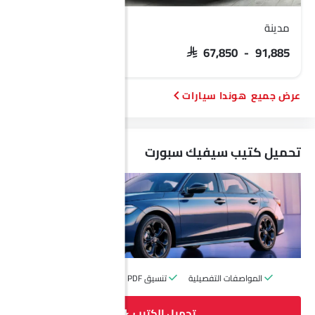
مدينة
هوندا CR-V
 129,835 - 167,785
SAR 67,850 - 91,885
هوندا سيارات
تحميل كتيب سيفيك سبورت
المواصفات التفصيلية
تنسيق PDF
الكتيب الرسمي
تحميل الكتيب