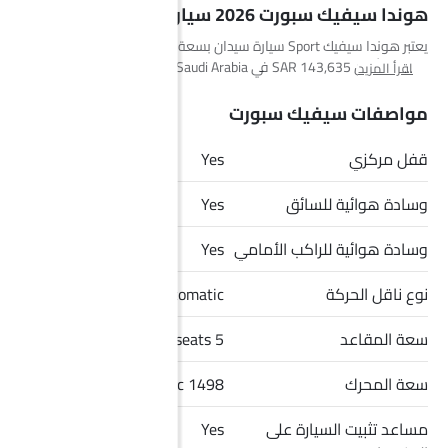
هوندا سيفيك سبورت 2026 سيارة
يعتبر هوندا سيفيك Sport سيارة سيدان بسعة 5 seats مقاعد، ومتوفرة
بسعر يبدأ من SAR 143,635 في Saudi Arabia. وهي متوفرة بـ 6 ألوان
اقرأ المزيد
وخيار ناقل حركة Automatic في Saudi Arabia. أبعاد سيفيك Sport هي
4677 MM L x 1802 MM W x 1415 MM H. أهم المنافسين لـ سيفيك
مواصفات سيفيك سبورت
Sport هم K8 Hybrid EX, K8 Hybrid EX2, 8 STD و 8 Comfort.
قفل مركزي
Yes
وسادة هوائية للسائق
Yes
وسادة هوائية للراكب الأمامي
Yes
نوع ناقل الحركة
Automatic
سعة المقاعد
5 seats
سعة المحرك
1498 cc
مساعد تثبيت السيارة على
Yes