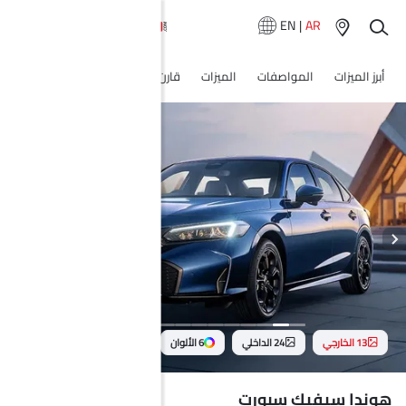
EN
|
AR
أبرز الميزات
المواصفات
الميزات
قارن
متغيرات
بدائل سيفيك
13 الخارجي
24 الداخلي
6 الألوان
هوندا سيفيك سبورت