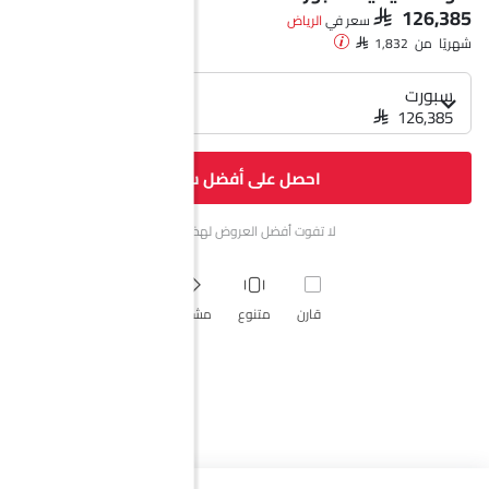
SAR 126,385
سعر في
الرياض‎
شهريًا من SAR 1,832
سبورت
SAR 126,385
احصل على أفضل سعر
لا تفوت أفضل العروض لهذا الشهر.
قارن
متنوع
مشاركة