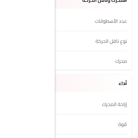
المحرك وناقل الحركة
عدد الأسطوانات
4
نوع ناقل الحركة
Automatic
محرك
1.5L
أداء
إزاحة المحرك
1498 cc
قوة
180hp@6000rpm