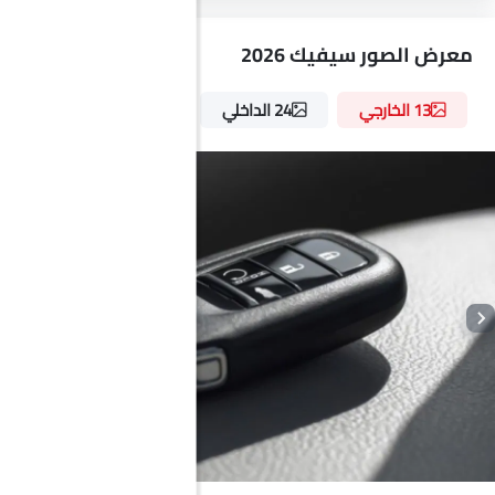
مسند ذراع للكونسول الوسطي
شاحن لاسلكي
معرض الصور سيفيك 2026
إضاءة نهارية LED
مساعد تثبيت السيارة على المنحدرات
13 الخارجي
24 الداخلي
6 الألوان
مؤشر تغيير المسار
شاحن USB
أندرويد أوتو
أبل كاربلاي
كابل شحن محمول