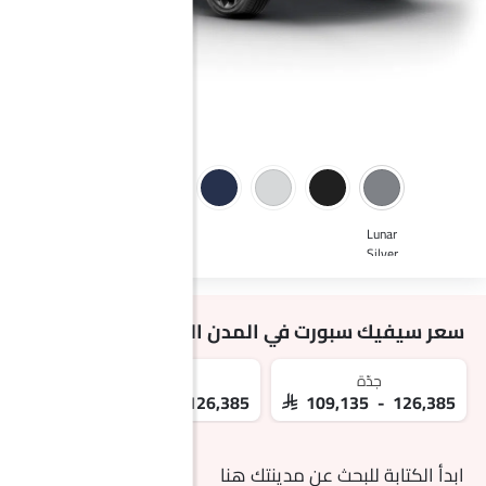
Lunar
Silver
Metallic
سعر سيفيك سبورت في المدن المجاورة
جدّة
مكة
ا
26,385
SAR 109,135 - 126,385
SAR 109,135 - 126,385
ابدأ الكتابة للبحث عن مدينتك هنا