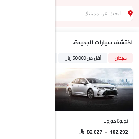
اكتشف سيارات الجديدة.
سيدان
أقل من 50,000 ريال
فاميلي كارز
أوتوماتي
تويوتا كورولا
فورد تورس
 119,132 - 146,913
SAR 82,627 - 102,292