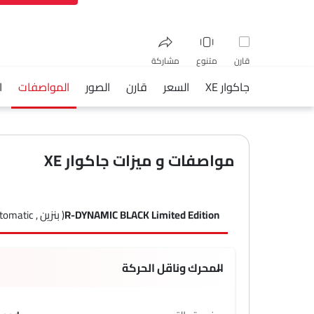
قارن
متنوع
مشاركة
جاكوار XE
السعر
قارن
الصور
المواصفات
ا
فيسبوك
تويتر
واتساب
مواصفات و ميزات جاكوار XE
R-DYNAMIC BLACK Limited Edition
( بنزين , Automatic )
المحرك وناقل الحركة