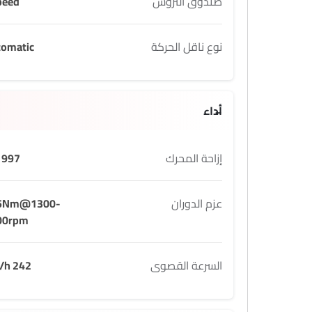
صندوق التروس
peed
نوع ناقل الحركة
tomatic
أداء
إزاحة المحرك
997 cc
عزم الدوران
5Nm@1300-
00rpm
السرعة القصوى
242 Km/h