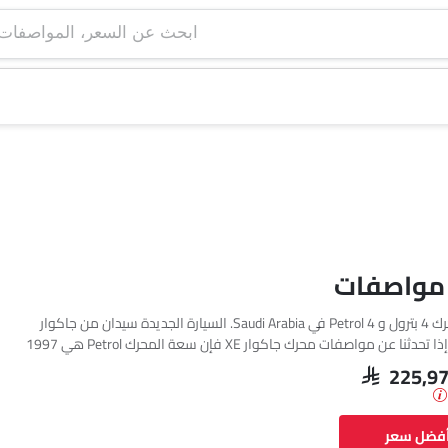
ابحث عن السعر، ا
تتوفر جاكوار XE بمحرك 4 بترول و 4 Petrol في Saudi Arabia. السيارة الجديدة سيدان من جاكوار
تأتي بإجمالي 8 فئة. إذا تحدثنا عن مواصفات محرك جاكوار XE فإن سعة المحرك Petrol هي 1997
cc. تتوفر XE بناقل حركة Automatic. السيارة XE هي 5 مقاعد سيدان وتبلغ طولها 4678 MM
SAR 225,9
أفضل سعر