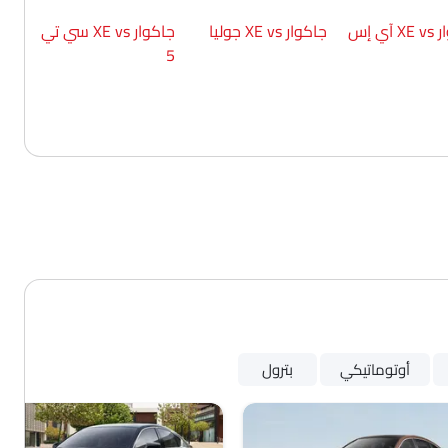
أشعة التأثير الجانبي
آي إس
جاكوار XE vs جوليا
جاكوار XE vs سي تي
حزم التأثير الأمامي
5
منع تشغيل المحرك
مصابيح أمامية قابلة للتعديل
مرآة الرؤية الخلفية الخارجية قابلة للتعديل كهربا
عجلات معدنية
هوائي مدمج
خارج مرآة الرؤية الخلفية مؤشر الانعط
شبكة كروم
مقياس المسافة الرقمي
مدفأة
مقياس تاتشو
مقياس تعدد الرحلات الإلكتروني
عجلة قيادة جلدية
ساعة رقمية
أوتوماتيكي
بترول
ارتفاع مقعد السائق قابل للتعد
دخول بدون مفتاح
تحذير فحص المحرك