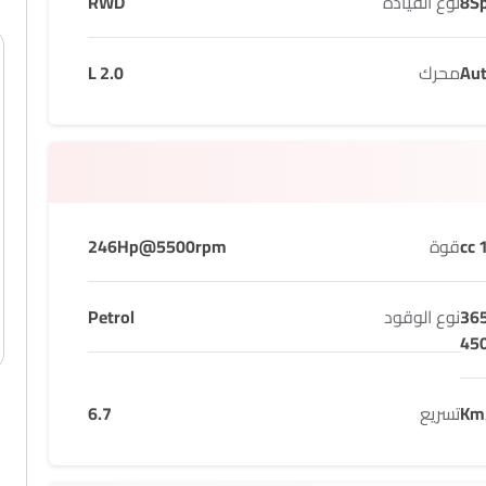
8S
نوع القيادة
RWD
Au
محرك
2.0 L
1
قوة
246Hp@5500rpm
36
نوع الوقود
Petrol
45
تسريع
6.7