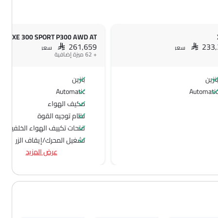
XE 300 SPORT P300 AWD AT
SAR 261,659
SAR 233
سعر
سعر
+ 62 ميزة إضافية
نزين
بنزين
Automatic
Automati
مكيف الهواء
نظام توجيه القوة
فتحات تكييف الهواء الخلفية
تشغيل المحرك/إيقاف الزر
عرض المزيد
منفذ الطاقة الملحق
عجلة قيادة متعددة الوظائف
جبهة المتحدثين
مكبرات الصوت الخلفية
اتصال بلوتوث
فتح صندوق الأمتعة عن بُعد