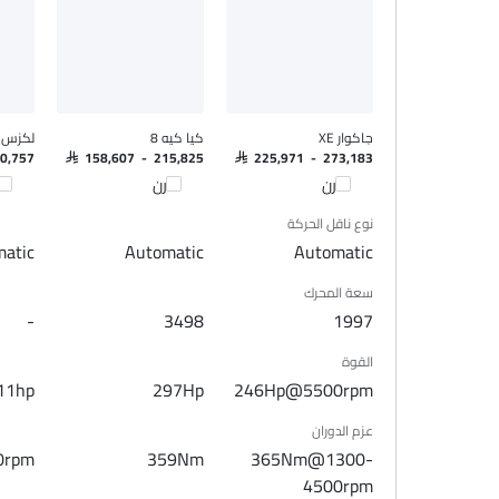
فتح صندوق الأمتعة عن بُعد
نوافذ كهربائية أمامية
ضوء تحذير منخفض من الوقود
مقعد خلفي قابل للطي
مقاعد قابلة للتعديل
جاكوار XE
كيا كيه 8
لكزس 
مسند رأس المقعد الخلفي
50,757
SAR 158,607 - 215,825
SAR 225,971 - 273,183
مقاعد جلدية
قارن
قارن
قا
حاملات الأكواب-أمامية
نوع ناقل الحركة
حامل زجاجة
atic
Automatic
Automatic
نظام منع انغلاق المكابح
سعة المحرك
قفل مركزي
-
3498
1997
أقفال أمان للأطفال
وسادة هوائية للسائق
القوة
وسادة هوائية للركاب
11hp
297Hp
246Hp@5500rpm
أحزمة المقاعد الخلفية
عزم الدوران
أحزمة المقاعد الأمامية القابلة للتعديل في الارتفاع
0rpm
359Nm
365Nm@1300-
تحذير حزام المقعد
4500rpm
مستشعر التصادم