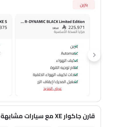
بنزين
XE S
XE R-DYNAMIC BLACK Limited Edition
,375
SAR 225,971
سعر
مزايا النسخة الأساسية
بنزين
ب
c
Automatic
مكيف الهواء
نظام توجيه القوة
فتحات تكييف الهواء الخلفية
تشغيل المحرك/إيقاف الزر
عرض المزيد
منفذ الطاقة الملحق
نظام التحكم في السرعة
عجلة قيادة متعددة الوظائف
جبهة المتحدثين
قارن جاكوار XE مع سيارات مشابهة
مكبرات الصوت الخلفية
اتصال بلوتوث