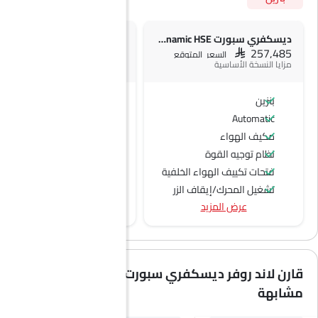
ديسكفري سبورت 2.0L P200 Dynamic HSE
SAR 257,485
SAR 257,485
السعر المتوقع
السعر المتوقع
مزايا النسخة الأساسية
بنزين
بنزين
Automatic
Automatic
مكيف الهواء
نظام توجيه القوة
فتحات تكييف الهواء الخلفية
تشغيل المحرك/إيقاف الزر
عرض المزيد
منفذ الطاقة الملحق
عجلة قيادة متعددة الوظائف
جبهة المتحدثين
مكبرات الصوت الخلفية
قارن لاند روفر ديسكفري سبورت مع سيارات
اتصال بلوتوث
مشابهة
المدخل المساعد وUSB
نوافذ كهربائية أمامية