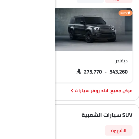
HEV
PHEV
ديفندر
رينج روفر
SAR 275,770 - 543,260
SAR 591,500 - 1.3 مليون
لاند روفر سيارات
SUV سيارات الشعبية
الشهيرة