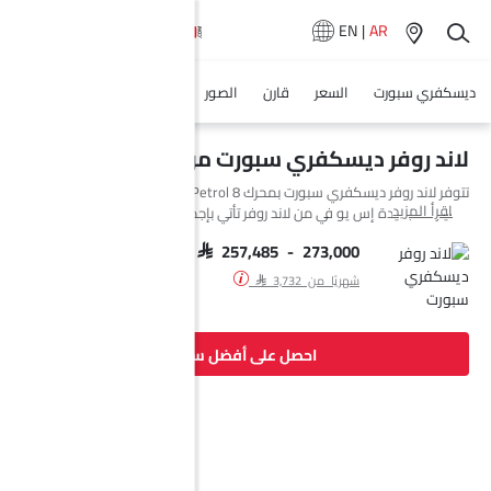
EN
|
AR
ديسكفري سبورت
السعر
قارن
الصور
المواصفات
وكلاء سيارة
لاند روفر ديسكفري سبورت مواصفات
تتوفر لاند روفر ديسكفري سبورت بمحرك 8 Petrol و 1 بترول في Saudi Arabia.
اقرأ المزيد
السيارة الجديدة إس يو في من لاند روفر تأتي بإجمالي 9 فئة.
SAR 257,485 - 273,000
شهريًا من SAR 3,732
احصل على أفضل سعر