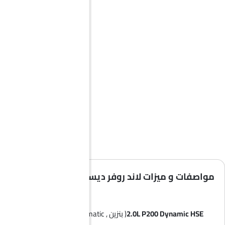
مواصفات و ميزات لاند روفر ديسكفري سبورت
2.0L P200 Dynamic HSE
( بنزين , Automatic )
50 Dynamic HSE