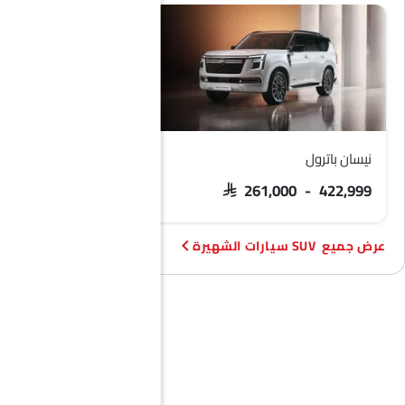
نيسان باترول
فورد تيريتوري
 103,900 - 133,900
SAR 261,000 - 422,999
SUV سيارات الشهيرة