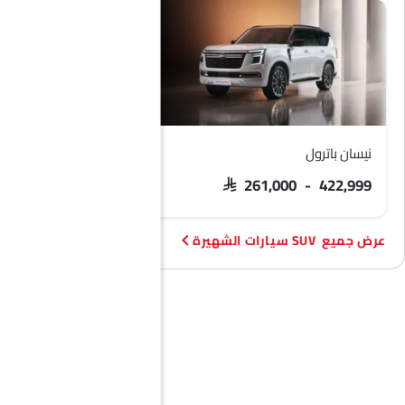
نيسان باترول
فورد تيريتوري
 103,900 - 133,900
SAR 261,000 - 422,999
SUV سيارات الشهيرة