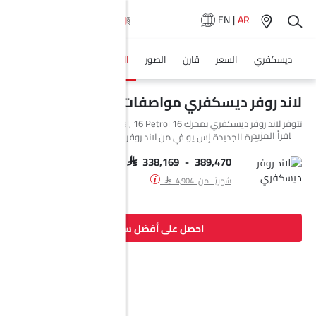
EN
|
AR
ديسكفري
السعر
قارن
الصور
المواصفات
وكلاء سيارة
لاند روفر ديسكفري مواصفات
تتوفر لاند روفر ديسكفري بمحرك 16 Diesel, 16 Petrol و 1 بترول في Saudi
اقرأ المزيد
Arabia. السيارة الجديدة إس يو في من لاند روفر تأتي بإجمالي 33 فئة. السيارة
ديسكفري هي 5 و7 مقاعد إس يو في وتبلغ طولها 4956 MM وعرضها 2073
MM وقاعدة عجلاتها 2923 MM.
SAR 338,169 - 389,470
شهريًا من SAR 4,904
احصل على أفضل سعر