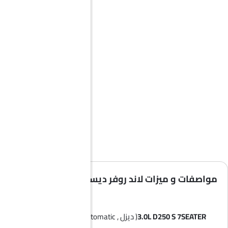
مواصفات و ميزات لاند روفر ديسكفري
3.0L D250 S 7SEATER
( ديزل , Automatic )
POLITIAN 7SEATER