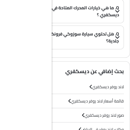
Q. ما هي خيارات المحرك المتاحة في سيارة لاند روفر
ديسكفري ؟
A. تُقدم سيارة ديسكفري بخيار محرك واحد: 2997 cc.
(0)
Q. هل تحتوي سيارة سوزوكي فرونكس على مقاعد
جلدية؟
(0)
A. عموماً، لا تأتي طرازات سوزوكي فرونكس بمقاعد جلدية، بل تحتوي معظم فئاتها على مقاعد قماشية فقط.
بحث إضافي عن ديسكفري
لاند روفر ديسكفري
قائمة أسعار لاند روفر ديسكفري
صور لاند روفر ديسكفري
وكلاء لاند روفر في الرياض‎