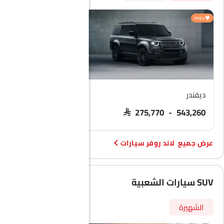
إضاءة نهارية LED
مؤشر تغيير المسار
HEV
PHEV
مقعد وظيفة ذاكرة السائق
شاحن USB
أندرويد أوتو
أبل كاربلاي
نظام تثبيت مقاعد الأطفال ISOFIX
ديفندر
رينج روفر
SAR 275,770 - 543,260
SAR 591,500 - 1.3 مليون
لاند روفر سيارات
SUV سيارات الشعبية
الشهيرة