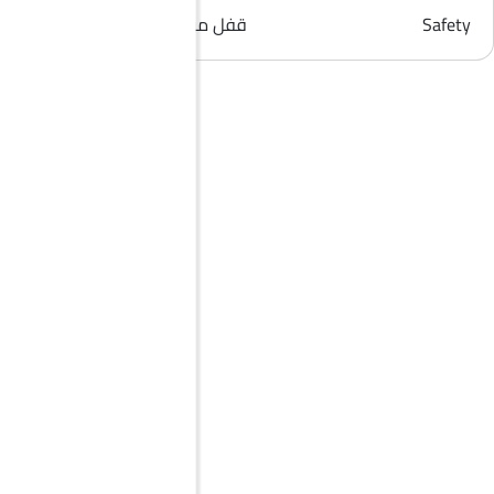
Safety
قفل مركزي, مؤشر تغيير المسار