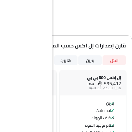
قارن إصدارات إل إكس حسب المواصفات
الكل
بنزين
هايبرد
إل إكس 600 بي بي
إل إكس 700 إتش بي إتش
SAR 600,472
SAR 595,412
سعر
سعر
مزايا النسخة الأساسية
بنزين
هايبرد
Automatic
Automatic
مكيف الهواء
نظام توجيه القوة