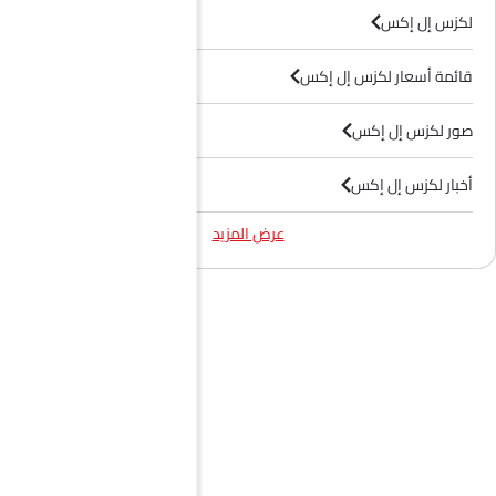
لكزس إل إكس
قائمة أسعار لكزس إل إكس
صور لكزس إل إكس
أخبار لكزس إل إكس
عرض المزيد
فيديوهات لكزس إل إكس
وكلاء لكزس في الرياض‎