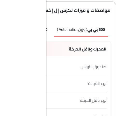
مواصفات و ميزات لكزس إل إكس
600 بي بي
( بنزين , Automatic )
700 إتش بي إتش
( هايبرد, Automatic )
المحرك وناقل الحركة
صندوق التروس
10 Speed
نوع القيادة
AWD
نوع ناقل الحركة
Automatic