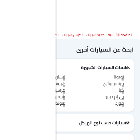
الصفحة الرئيسية
جديد سيارات
لكزس سيارات
لكزس إل إكس
المواصفات
ابحث عن السيارات أخرى
علامات السيارات الشهيرة
تويوتا
نيسان
ميتسوبيشي
هيونداي
كيا
مرسيدس-بنز
بي إم دبليو
شيفروليه
فورد
هوندا
السيارات حسب نوع الهيكل