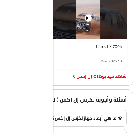
Lexus LX 700h
.
13 May, 2026
فيديوهات إل إكس
أسئلة وأجوبة لكزس إل إكس (الأسئلة الشائعة)
Q. ما هي أبعاد جهاز لكزس إل إكس؟
A. يبلغ طول سيارة لكزس إل إكس في المملكة العربية السعودية 5100 MM and 5090 MM، وعرضها 1990 MM، وارتفاعها 1895 MM، وقاعدة عجلاتها 2850 MM.
(0)