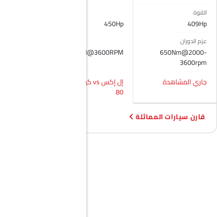
قفل مركزي
القوة
وسادة هوائية للسائق
493Hp
450Hp
409Hp
وسادة هوائية للركاب
أحزمة المقاعد الخلفية
عزم الدوران
أحزمة المقاعد الأمامية القابلة للتعديل في الارتفاع
670Nm
700NM@3600RPM
650Nm@2000-
3600rpm
تحذير حزام المقعد
مساعد المكابح
جاري المشاهدة
إل إكس vs كيو إكس
إل إكس vs جراند
تحذير من فتح الباب جزئيًا
80
واجونير
مرآة الرؤية الخلفية ليلا ونهارا
منع تشغيل المحرك
قارن سيارات المماثلة
التحكم في الجر
مصابيح أمامية قابلة للتعديل
مرآة الرؤية الخلفية الخارجية قابلة للتعديل كهربائياً
ممسحة استشعار المطر
عجلات معدنية
مقياس المسافة الرقمي
مدفأة
مقياس تاتشو