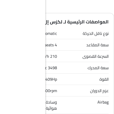
المواصفات الرئيسية لـ لكزس إل إكس 2026
نوع ناقل الحركة
Automatic
سعة المقاعد
4 seats
السرعة القصوى
210 Km/h
سعة المحرك
3498 cc
القوة
409Hp
عزم الدوران
650Nm@2000-3600rpm
Airbag
وسادة هوائية للسائق, وسادة
هوائية للراكب الأمامي