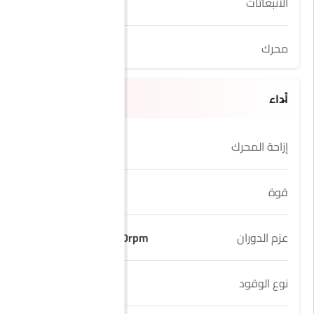
الانبعاثات
Yes
محرك
3.5L TT
أداء
إزاحة المحرك
3498 cc
قوة
409Hp
عزم الدوران
650Nm@2000-3600rpm
نوع الوقود
Petrol