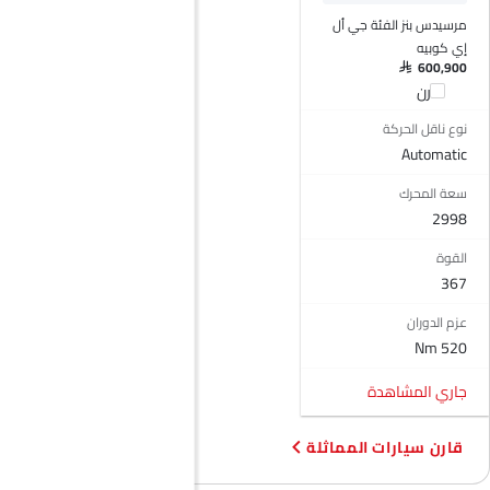
المدخل المساعد وUSB
مرسيدس بنز الفئة جي أل
التحكم التلقائي في المناخ
إي كوبيه
فتاحة غطاء الوقود عن بعد
SAR 600,900
قارن
فتح صندوق الأمتعة عن بُعد
نوافذ كهربائية أمامية
نوع ناقل الحركة
Automatic
نوافذ كهربائية خلفية
ضوء تحذير منخفض من الوقود
سعة المحرك
مقعد خلفي قابل للطي
2998
مقاعد قابلة للتعديل
القوة
مسند رأس المقعد الخلفي
367
مقاعد جلدية
عمود توجيه قابل للتعديل
عزم الدوران
حاسوب على متن الطائرة.
520 Nm
حاملات الأكواب-أمامية
جاري المشاهدة
حامل زجاجة
نظام منع انغلاق المكابح
قارن سيارات المماثلة
أجهزة استشعار وقوف السيارات
قفل مركزي