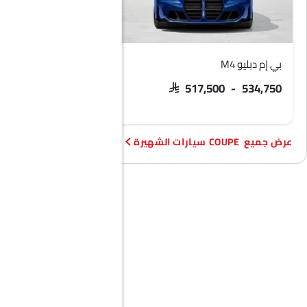
بي إم دبليو M4
بي إم دبليو X6
SAR 437,000
SAR 517,500 - 534,750
COUPE سيارات الشهيرة