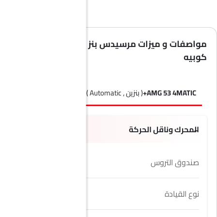
مواصفات و ميزات مرسيدس بنز الفئة جي أل إي
كوبيه
AMG 53 4MATIC+
( بنزين , Automatic )
AMG 63 S 4MATIC+
( بنزين , 
المحرك وناقل الحركة
صندوق التروس
7-Speed
نوع القيادة
AWD