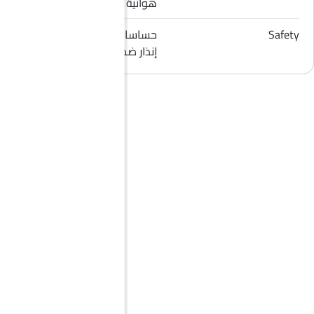
هوائية للراكب الأمامي
Safety
حساسات الركن, قفل مركزي,
إنذار ضد السرقة