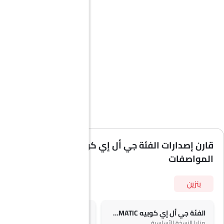
قارن إصدارات الفئة جي أل إي كوبيه حسب
المواصفات
بنزين
الفئة جي أل إي كوبيه AMG 53 4MATIC+
الفئ
مزايا النسخة الأساسية