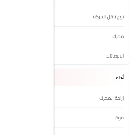
نوع ناقل الحركة
Automatic
محرك
4.0L
الانبعاثات
Yes
أداء
إزاحة المحرك
3998 cc
قوة
503Hp