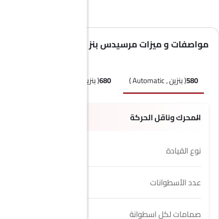
مواصفات و ميزات مرسيدس بنز مايباخ إس كلاس
580
( بنزين , Automatic )
680
( بنزين , Automatic )
المحرك وناقل الحركة
نوع القيادة
AWD
عدد الأسطوانات
8
صمامات لكل اسطوانة
4