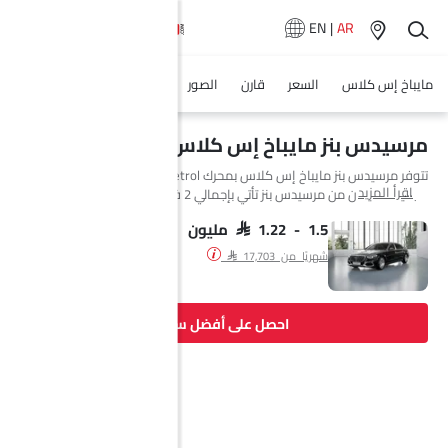
EN
|
AR
مايباخ إس كلاس
السعر
قارن
الصور
المواصفات
وكلاء سيارة
مرسيدس بنز مايباخ إس كلاس مواصفات
تتوفر مرسيدس بنز مايباخ إس كلاس بمحرك Petrol في Saudi Arabia. السيارة
اقرأ المزيد
الجديدة سيدان من مرسيدس بنز تأتي بإجمالي 2 فئة. إذا تحدثنا عن مواصفات
محرك مرسيدس بنز مايباخ إس كلاس فإن سعة المحرك Petrol هي 5998 cc.
تتوفر مايباخ إس كلاس بناقل حركة Automatic. وأيضًا، بناءً على الفئة ونوع
SAR 1.22 - 1.5 مليون
الوقود، يبلغ استهلاك الوقود للسيارة مايباخ إس كلاس 10.2 kmpl. السيارة
شهريًا من SAR 17,703
مايباخ إس كلاس هي 5 و4 مقاعد سيدان وتبلغ طولها 5469 MM وعرضها
1921 MM وقاعدة عجلاتها 3396 MM.
احصل على أفضل سعر