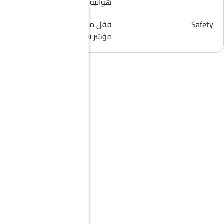
هوائية للراكب الأمامي
Safety
قفل مركزي, إنذار ضد السرقة,
مؤشر تغيير المسار