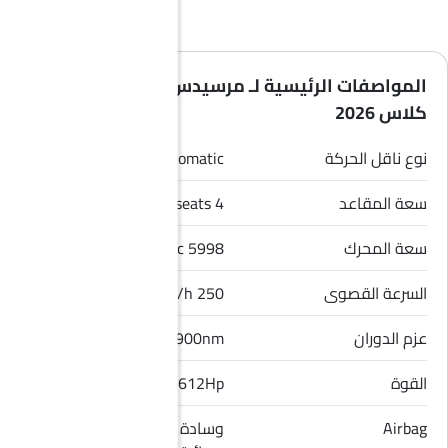
المواصفات الرئيسية لـ مرسيدس بنز مايباخ إس
كلاس 2026
نوع ناقل الحركة
Automatic
سعة المقاعد
4 seats
سعة المحرك
5998 cc
السرعة القصوى
250 Km/h
عزم الدوران
900nm
القوة
612Hp
Airbag
وسادة هوائية للسائق, وسادة