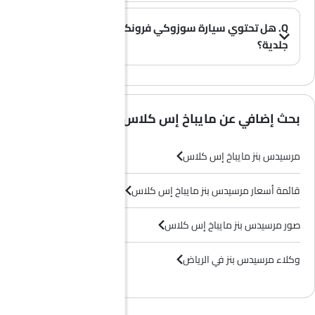
Q. هل تحتوي سيارة سوزوكي فرونكس على مقاعد
جلدية؟
(0)
A. عموماً، لا تأتي طرازات سوزوكي فرونكس بمقاعد جلدية، بل تحتوي معظم فئاتها على مقاعد قماشية فقط.
بحث إضافي عن مايباخ إس كلاس
مرسيدس بنز مايباخ إس كلاس
قائمة أسعار مرسيدس بنز مايباخ إس كلاس
صور مرسيدس بنز مايباخ إس كلاس
وكلاء مرسيدس بنز في الرياض‎