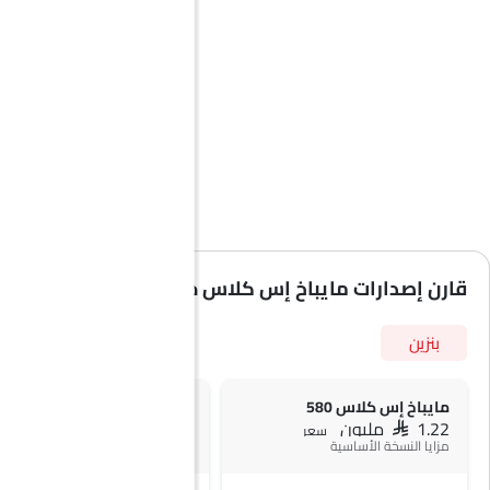
قارن إصدارات مايباخ إس كلاس حسب المواصفات
بنزين
مايباخ إس كلاس 580
مايباخ إس كلاس 680
SAR 1.22 مليون
SAR 1.5 مليون
سعر
سعر
مزايا النسخة الأساسية