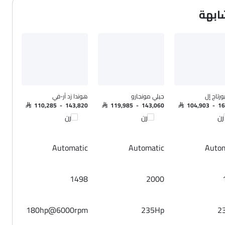
ابهة
رتاج إل
جيلي مونجارو
هوندا زد آر-في
SAR 110,285 - 143,820
SAR 119,985 - 143,060
SAR 104,903 - 1
رن
قارن
قارن
Automatic
Automatic
Autom
1498
2000
180hp@6000rpm
235Hp
2