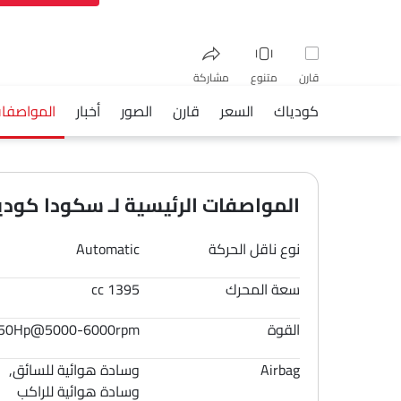
قارن
متنوع
مشاركة
كودياك
السعر
قارن
الصور
أخبار
المواصفا
فيسبوك
تويتر
واتساب
المواصفات الرئيسية لـ سكودا كودياك 6
نوع ناقل الحركة
Automatic
سعة المحرك
1395 cc
القوة
50Hp@5000-6000rpm
Airbag
وسادة هوائية للسائق,
وسادة هوائية للراكب