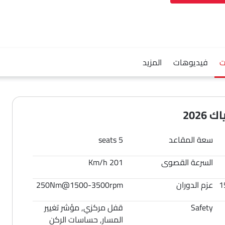
ت
فيديوهات
المزيد
202
سعة المقاعد
5 seats
السرعة القصوى
201 Km/h
1
عزم الدوران
250Nm@1500-3500rpm
Safety
قفل مركزي, مؤشر تغيير
المسار, حساسات الركن