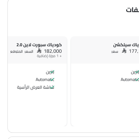
فات
اك سيلكشن
كودياك سبورت لاين 2.0
SAR 182,000
SAR 177
سعر
السعر المتوقع
+ 1 ميزة إضافية
نزين
بنزين
Automatic
Automati
شاشة العرض الرأسية