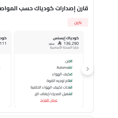
قارن إصدارات كودياك حسب المواص
بنزين
كودياك إيسنس
كودي
,111
SAR 136,290
سعر
مزايا النسخة الأساسية
بنزين
ب
c
Automatic
مكيف الهواء
نظام توجيه القوة
فتحات تكييف الهواء الخلفية
تشغيل المحرك/إيقاف الزر
عرض المزيد
منفذ الطاقة الملحق
عجلة قيادة متعددة الوظائف
الراديو هي AM (تعديل السعة) أو FM (تضمين التردد)،