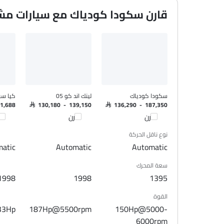
جبهة المتحدثين
قارن سكودا كودياك مع سيارات مش
مكبرات الصوت الخلفية
اتصال بلوتوث
المدخل المساعد وUSB
سيطرة على جودة الهواء
نوافذ كهربائية أمامية
نوافذ كهربائية خلفية
ضوء تحذير منخفض من الوقود
سكودا كودياك
لينك اند كو 05
كيا سبو
مقعد خلفي قابل للطي
61,688
SAR 130,180 - 139,150
SAR 136,290 - 187,350
مقاعد قابلة للتعديل
قارن
قارن
قا
مسند رأس المقعد الخلفي
نوع ناقل الحركة
حاملات الأكواب-أمامية
atic
Automatic
Automatic
حامل زجاجة
سعة المحرك
نظام منع انغلاق المكابح
1998
1998
1395
قفل مركزي
أقفال أمان للأطفال
القوة
وسادة هوائية للسائق
33Hp
187Hp@5500rpm
150Hp@5000-
وسادة هوائية للركاب
6000rpm