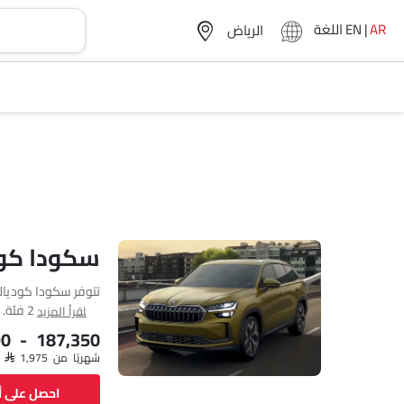
AR
|
EN
اللغة
سكودا كو
اقرأ المزيد
90 - 187,350
شهريًا من SAR 1,975
MM وعرضها 2133 MM وقاعدة عجلاتها 2791 MM.
احصل على 