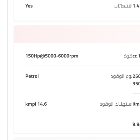
1.4
الانبعاثات
Yes
1
قوة
150Hp@5000-6000rpm
25
نوع الوقود
Petrol
35
استهلاك الوقود
14.6 kmpl
9.9