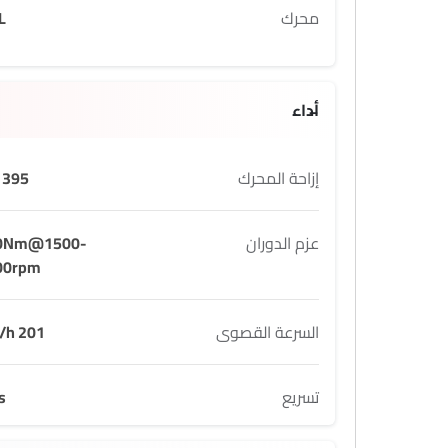
محرك
L
أداء
إزاحة المحرك
395 cc
عزم الدوران
0Nm@1500-
00rpm
السرعة القصوى
201 Km/h
تسريع
s