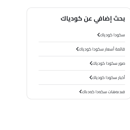
بحث إضافي عن كودياك
سكودا كودياك
قائمة أسعار سكودا كودياك
 , Automatic )
صور سكودا كودياك
أخبار سكودا كودياك
فيديوهات سكودا كودياك
وكلاء سكودا في الرياض‎