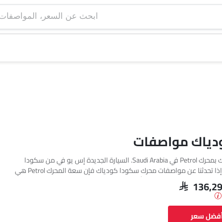
ابحث عن السعر، ا
دياك مواصفات
تتوفر سكودا كودياك بمحرك Petrol في Saudi Arabia. السيارة الجديدة إس يو في من سكودا
تأتي بإجمالي 2 فئة. إذا تحدثنا عن مواصفات محرك سكودا كودياك فإن سعة المحرك Petrol هي
1984 cc. تتوفر كودياك بناقل حركة Automatic. وأيضًا، بناءً على الفئة ونوع الوقود، يبلغ استهلاك
SAR 136,2
الوقود للسيارة كودياك 14.6 kmpl. السيارة كودياك هي 5 مقاعد إس يو في وتبلغ طولها 4758
أفضل سعر