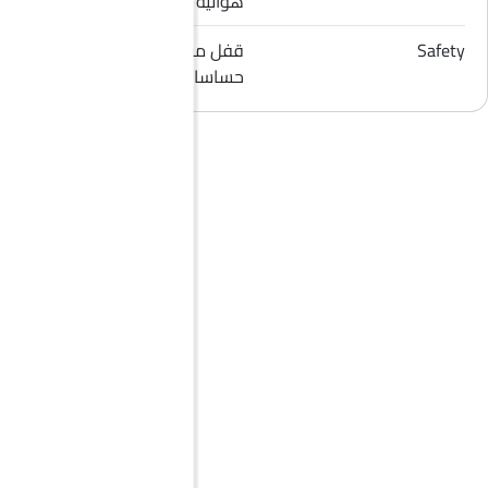
هوائية للراكب الأمامي
Safety
قفل مركزي, إنذار ضد السرقة,
حساسات الركن