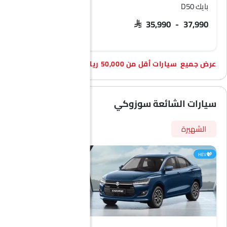
بايك D50
فلكس فاجن طوارق
السعر قريبًا
SAR 35,990 - 37,990
سيارات أقل من 50,000 ريال
سيارات الشائعة سوزوكي
الشهيرة
HEV