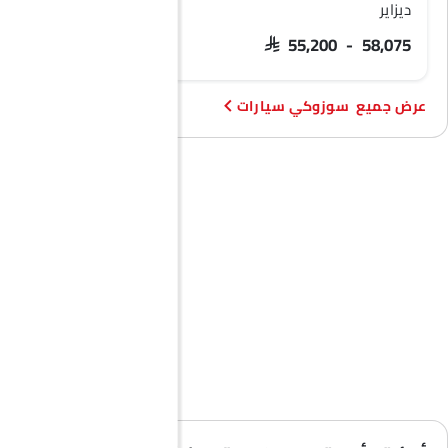
ديزاير
جيمني
SAR 82,915 - 95,565
SAR 55,200 - 58,075
سوزوكي سيارات