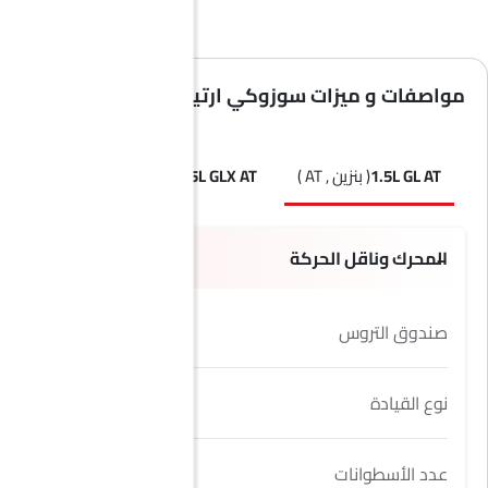
مواصفات و ميزات سوزوكي ارتيجا
1.5L GL AT
( بنزين , AT )
1.5L GLX AT
( بنزين , AT )
المحرك وناقل الحركة
صندوق التروس
4 Speed
نوع القيادة
2WD
عدد الأسطوانات
4