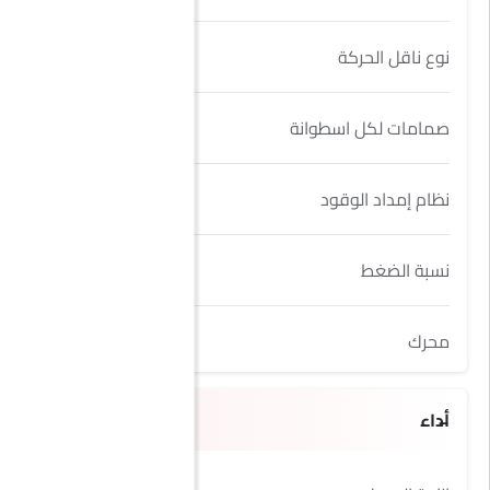
نوع ناقل الحركة
AT
صمامات لكل اسطوانة
4
نظام إمداد الوقود
MPI
نسبة الضغط
10.5
محرك
1.5L K15B
أداء