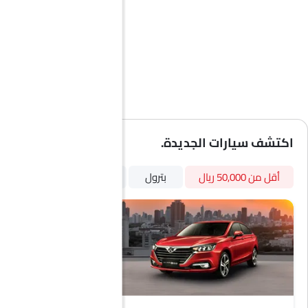
مزيل ضباب للزجاج الخلفي
عجلات معدنية
زجاج ملون
شبكة كروم
كروم زينة
مدفأة
مقياس تعدد الرحلات الإلكتروني
ساعة رقمية
اكتشف سيارات الجديدة.
دخول بدون مفتاح
توزيع قوة الفرامل إلكترونيًا (EBD)
أقل من 50,000 ريال
بترول
7 مقاعد
هوائي الطاقة
السكك الحديدية السقف
تنجيد النسيج
أقفال باب الطاقة
برنامج الاستقرار الإلكتروني
مساعد تثبيت السيارة على المنحدرات
شاحن USB
نظام تثبيت مقاعد الأطفال ISOFIX