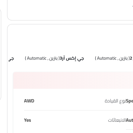
( بنزين , Automatic )
جي إكس آر3
( بنزين , Automatic )
جي إكس 
نوع القيادة
AWD
Au
الانبعاثات
Yes