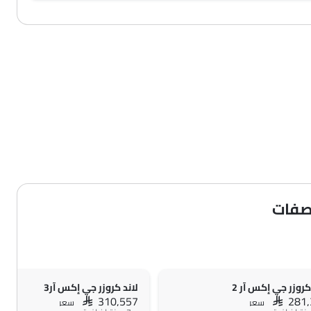
اصفات
كروزر جي إكس آر 2
لاند كروزر جي إكس آر3
SAR 310,557
SAR 281
سعر
سعر