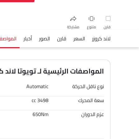
قارن
متنوع
مشاركة
لاند كروزر
السعر
قارن
الصور
أخبار
المواصف
فيسبوك
تويتر
واتساب
المواصفات الرئيسية لـ تويوتا لاند كروزر
نوع ناقل الحركة
Automatic
سعة المحرك
3498 cc
عزم الدوران
650Nm