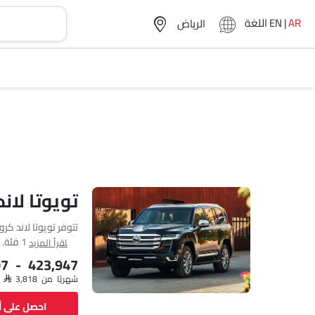
AR
|
EN
اللغة
تويوتا لان
اقرأ المزيد
هي 3498 cc. تتوفر لاند كروزر 300 بناقل حركة Automatic.
07 - 423,947
شهريًا من SAR 3,818
احصل على 