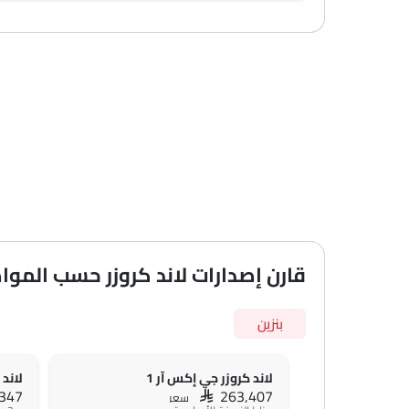
قارن إصدارات لاند كروزر حسب المو
بنزين
لاند كروزر جي إكس آر 1
لاند 
,347
SAR 263,407
سعر