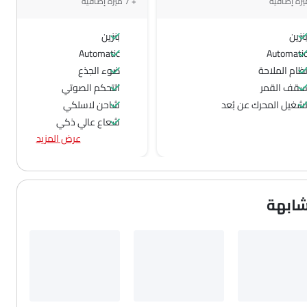
+ 7 ميزة إضافية
نزين
بنزين
Automatic
Automati
ظام الملاحة
ضوء الجذع
قف القمر
التحكم الصوتي
شغيل المحرك عن بُعد
شاحن لاسلكي
شعاع عالي ذكي
عرض المزيد
نظام التحذير من مغادرة المسار
نظام تثبيت السرعة التكيفي
نظام ما قبل الاصطدام
شابهة