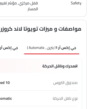
Safety
قفل مركزي, مؤشر تغيير
المسار
مواصفات و ميزات تويوتا لاند كروزر
جي إكس آر 1
( بنزين , Automatic )
جي إكس آر 2
المحرك وناقل الحركة
صندوق التروس
10 Speed
نوع ناقل الحركة
tomatic