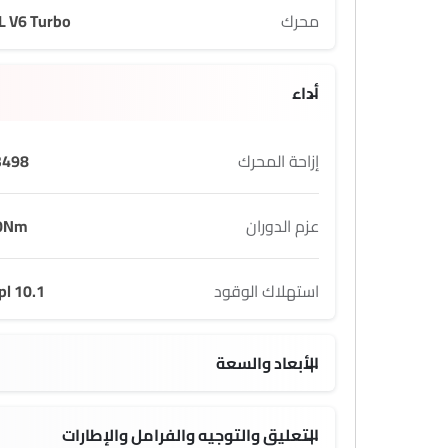
محرك
L V6 Turbo
أداء
إزاحة المحرك
498 cc
عزم الدوران
0Nm
استهلاك الوقود
10.1 kmpl
الأبعاد والسعة
0 L
1980 MM
التعليق والتوجيه والفرامل والإطارات
18 Inch