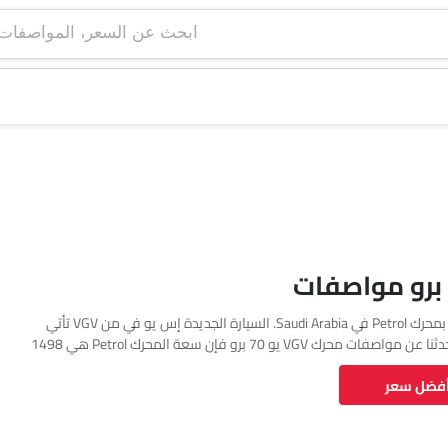
ابحث عن السعر، ا
تتوفر VGV يو 70 برو بمحرك Petrol في Saudi Arabia. السيارة الجديدة إس يو في من VGV تأتي
بإجمالي 1 فئة. إذا تحدثنا عن مواصفات محرك VGV يو 70 برو فإن سعة المحرك Petrol هي 1498
cc. تتوفر يو 70 برو بناقل حركة Automatic. السيارة يو 70 برو هي 7 مقاعد إس يو في وتبلغ
أفضل سعر