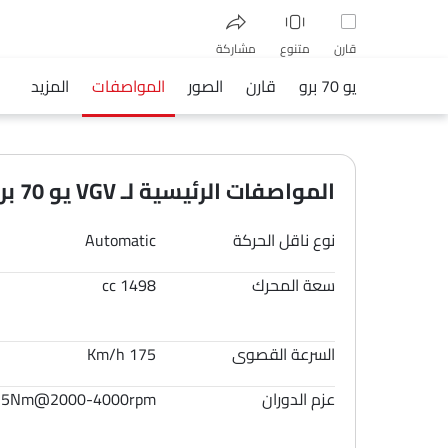
قارن
متنوع
مشاركة
يو 70 برو
قارن
الصور
المواصفات
المزيد
فيسبوك
تويتر
واتساب
المواصفات الرئيسية لـ VGV يو 70 برو 2026
نوع ناقل الحركة
Automatic
سعة المحرك
1498 cc
السرعة القصوى
175 Km/h
عزم الدوران
15Nm@2000-4000rpm