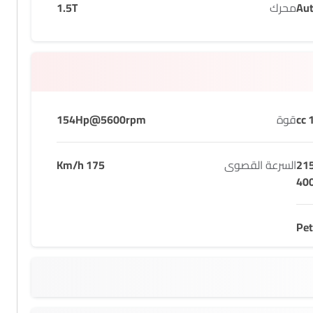
Au
محرك
1.5T
1
قوة
154Hp@5600rpm
21
السرعة القصوى
175 Km/h
40
Pet
1565 KG
4825 MM
1870 MM
2800 MM