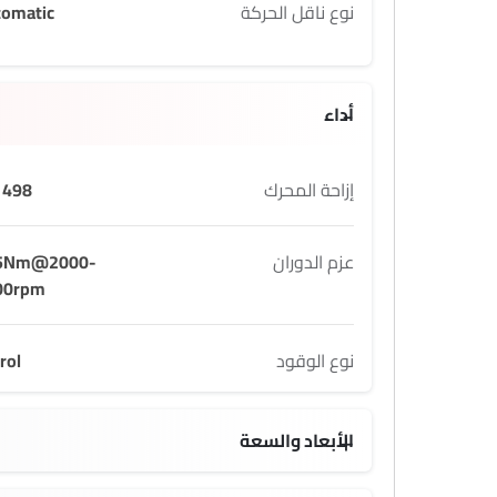
نوع ناقل الحركة
tomatic
أداء
إزاحة المحرك
498 cc
عزم الدوران
5Nm@2000-
00rpm
نوع الوقود
rol
الأبعاد والسعة
1691 MM
7 seats