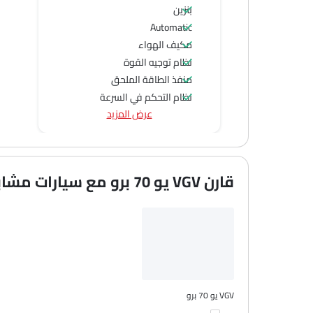
بنزين
Automatic
مكيف الهواء
نظام توجيه القوة
منفذ الطاقة الملحق
نظام التحكم في السرعة
عرض المزيد
عجلة قيادة متعددة الوظائف
الراديو هي AM (تعديل السعة) أو FM (تضمين التردد)،
جبهة المتحدثين
مكبرات الصوت الخلفية
قارن VGV يو 70 برو مع سيارات مشابهة
الصوت 2DIN المتكامل
اتصال بلوتوث
نوافذ كهربائية أمامية
نوافذ كهربائية خلفية
ضوء تحذير منخفض من الوقود
مقعد خلفي قابل للطي
مقاعد قابلة للتعديل
VGV يو 70 برو
مسند رأس المقعد الخلفي