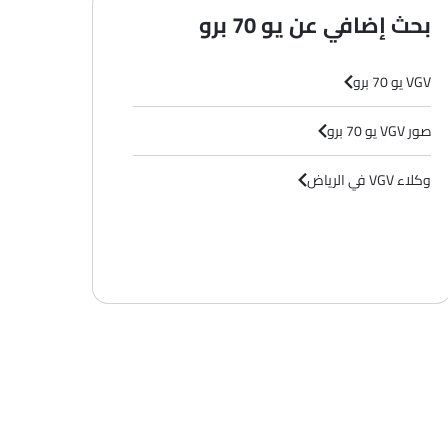
بحث إضافي عن يو 70 برو
VGV يو 70 برو
صور VGV يو 70 برو
وكلاء VGV في الرياض‎