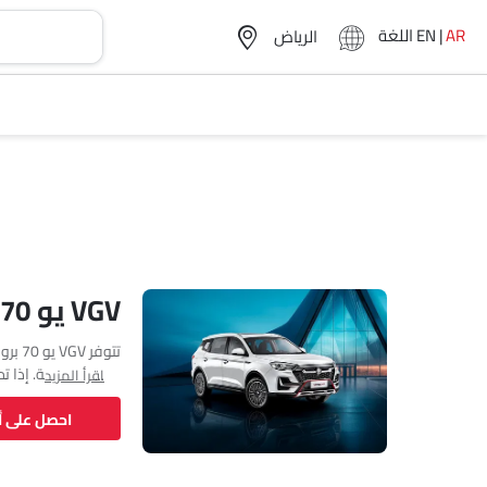
AR
|
EN
اللغة
VGV يو 70 برو مواصفات
اقرأ المزيد
طولها 4825 MM وعرضها 1870 MM وقاعدة عجلاتها 2800 MM. مع خلوص أرضي يبلغ 200.
احصل على 