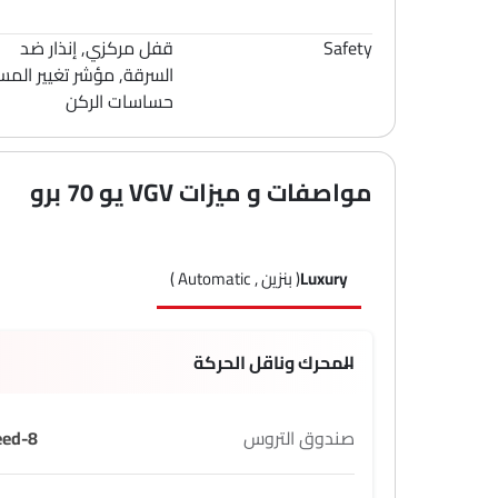
Safety
قفل مركزي, إنذار ضد
السرقة, مؤشر تغيير المسا
حساسات الركن
مواصفات و ميزات VGV يو 70 برو
Luxury
( بنزين , Automatic )
المحرك وناقل الحركة
صندوق التروس
8-Speed