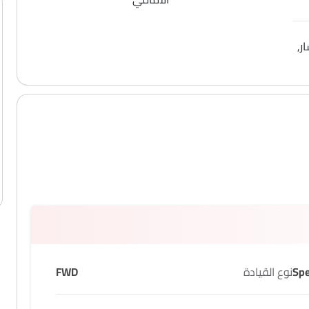
ر,
نوع القيادة
FWD