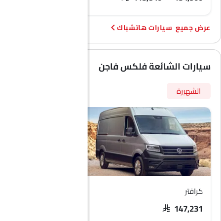
أقفال باب الطاقة
وسائد هوائية جانبية - خلفية
سيارات هاتشباك
سقف القمر
شاحن لاسلكي
مرايا جانبية مدفأة
سيارات الشائعة فلكس فاجن
إضاءة نهارية LED
مؤشر تغيير المسار
الشهيرة
مقعد وظيفة ذاكرة السائق
شاحن USB
مقعد تهوية
أندرويد أوتو
أبل كاربلاي
كابل شحن محمول
تنبيه حركة المرور الخلفية المتقاطعة
مساعدة وقوف السيارات
كرافتر
باسات
إضاءة محيطية
عقد تلقائي
SAR 111,599
SAR 147,231
أقفال أبواب استشعار السرعة