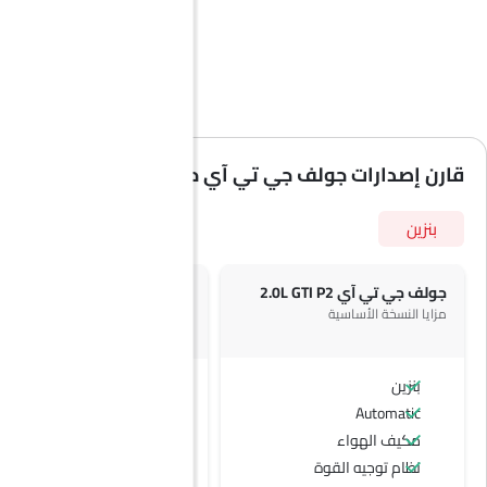
قارن إصدارات جولف جي تي آي حسب المواصفات
بنزين
جولف جي تي آي 2.0L GTI P2
جولف جي ت
مزايا النسخة الأساسية
SAR 176,135
سعر
+ 4 ميزة إضافية
بنزين
بنزين
Automatic
Automatic
مكيف الهواء
حامل زجاجة
نظام توجيه القوة
مصابيح أمامية أوتوماتيكية