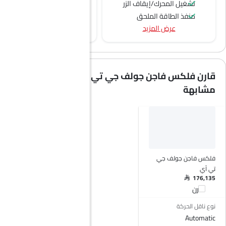
تشغيل المحرك/إيقاف الزر
تنجيد النسيج
منفذ الطاقة الملحق
مسند ذراع للكونسول الوسطي
عرض المزيد
نظام التحكم في السرعة
عجلة قيادة متعددة الوظائف
الراديو هي AM (تعديل السعة) أو FM (تضمين التردد)،
جبهة المتحدثين
قارن فلكس فاجن جولف جي تي آي مع سيارات
مكبرات الصوت الخلفية
مشابهة
الصوت 2DIN المتكامل
اتصال بلوتوث
المدخل المساعد وUSB
التحكم التلقائي في المناخ
نوافذ كهربائية أمامية
نوافذ كهربائية خلفية
فلكس فاجن جولف جي
ضوء تحذير منخفض من الوقود
تي آي
مقعد خلفي قابل للطي
SAR 176,135
قارن
مقاعد قابلة للتعديل
مسند رأس المقعد الخلفي
نوع ناقل الحركة
Automatic
دعم المقعد القطني