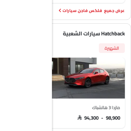
فرامل وقوف السيارات الكهربائية
فلكس فاجن سيارات
طفاية حريق
حقيبة إسعافات أولية
مفتاح عن بُعد
Hatchback سيارات الشعبية
عجلة احتياطية
الانبعاثات
الشهيرة
مازدا 3 هاتشباك
سوزوكي بالينو
SAR 57,500 - 62,100
SAR 94,300 - 98,900