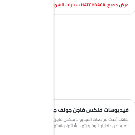
HATCHBACK سيارات الشهيرة
فيديوهات فلكس فاجن جولف جي تي آي
شاهد أحدث مراجعات الفيديو لـ فلكس فاجن جولف جي تي آي لمعرفة
المزيد عن داخليتها، وخارجيتها، وأدائها، واستهلاك الوقود والمزيد.