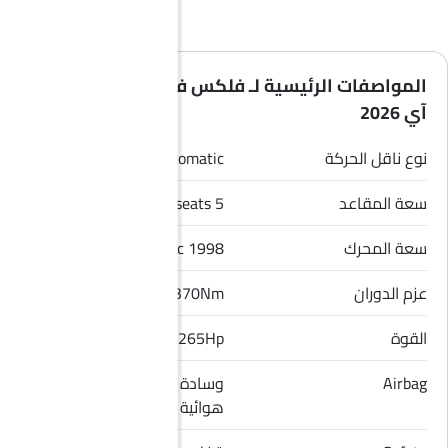
المواصفات الرئيسية لـ فلكس فاجن جولف جي تي
آي 2026
نوع ناقل الحركة
Automatic
سعة المقاعد
5 seats
سعة المحرك
1998 cc
عزم الدوران
370Nm
القوة
265Hp
Airbag
وسادة هوائية للسائق, وسادة
هوائية للراكب الأمامي