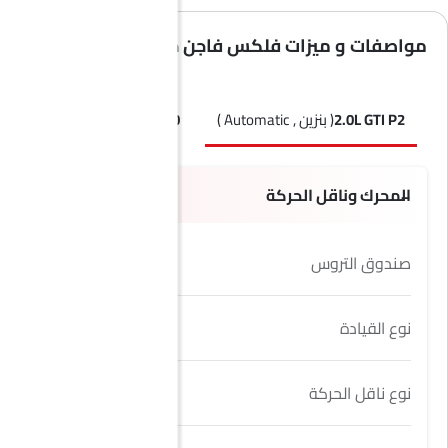
مواصفات و ميزات فلكس فاجن جولف جي تي آي
2.0L GTI P2
( بنزين , Automatic )
2.0 لتر جي تي آي P0
( بنزين , Automatic )
المحرك وناقل الحركة
صندوق التروس
7 Speed
نوع القيادة
FWD
نوع ناقل الحركة
Automatic