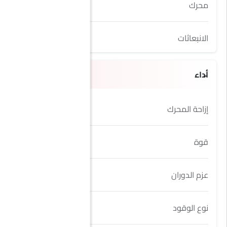
محرك
2.0L TSI
الانبعاثات
Yes
أداء
إزاحة المحرك
1998 cc
قوة
265Hp
عزم الدوران
370Nm
نوع الوقود
Petrol