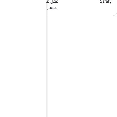
Safety
قفل مركزي, مؤشر تغيير
المسار, حساسات الركن