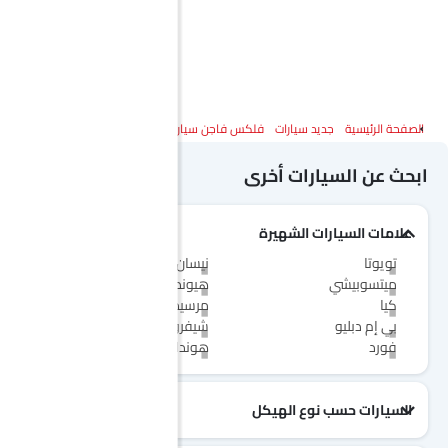
الصفحة الرئيسية
جديد سيارات
فلكس فاجن سيارات
فلكس فاجن جولف جي تي آي
ابحث عن السيارات أخرى
علامات السيارات الشهيرة
تويوتا
نيسان
ميتسوبيشي
هيونداي
كيا
مرسيدس-بنز
بي إم دبليو
شيفروليه
فورد
هوندا
السيارات حسب نوع الهيكل